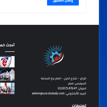
أحدث المق
الزراير - شارع النيل - امام برج الساعة
السويس، مصر
الجوال: 01007147647
البريد الألكتروني: admin@suezbalady.com
تصنيفات