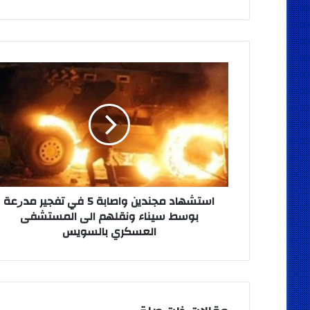
استشهاد
مجندين
واصابة
5
في
تفجير
ﻣﺪﺭﻋﺔ
بوسط
سيناء
ونقلهم
استشهاد مجندين واصابة 5 في تفجير ﻣﺪﺭﻋﺔ
الى
بوسط سيناء ونقلهم الى المستشفى
المستشفى
العسكري بالسويس
العسكري
بالسويس