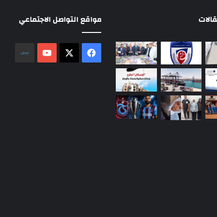
الات
مواقع التواصل الاجتماعي
‫X
فيسبوك
‫YouTube
نلض