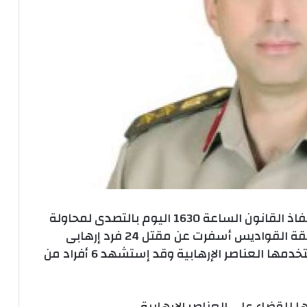
فى إطار العملية حق الشهيد نجحت قوات إنفاذ القانون الساعة 1630 اليوم بالتصدى لمحاولة
إرهابية فاشلة لإستهداف نقاط تأمين بمنطقة القواديس أسفرت عن مقتل 24 فرد إرهابى
وإصابة فرد أخر وتدمير عربتان دفع رباعى تستخدمها العناصر الإرهابية وقد إستشهد 6 أفراد من
للقضاء على العناصر الإرهابية .