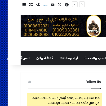
‫X
فيسبوك
‫YouTube
نلض
تسجيل الدخول
مقال عشوائي
إضافة عمود ج
لطب والصحة
آراء ومقالات
ثقافة وفن
المرأة والطفل
Follow Us
هذا الويدجت يتطلب إضافة أرقام لايت، يمكنك تنصيبها
من خلال قائمة القالب > تنصيب الإضافات.