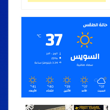
حالة الطقس
37
℃
السويس
37º - 26º
21%
3.34 كيلومتر/ساعة
سماء صافية
41
40
39
37
37
℃
℃
℃
℃
℃
السبت
الأحد
الأثنين
الثلاثاء
الأربعاء