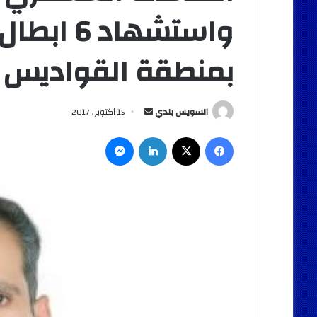
واستشهاد
بمنطقة القواديس
أرسل
السويس بلدي
15 أكتوبر، 2017
بريدا
فيسبوك
‫X
لينكدإن
ماسنجر
إلكترونيا