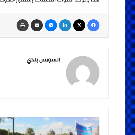
فيسبوك
‫X
لينكدإن
ماسنجر
مشاركة عبر البريد
طباعة
السويس بلدي
محافظ
السويس
يشارك