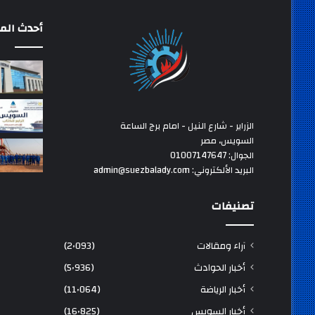
أحدث المق
الزراير - شارع النيل - امام برج الساعة
السويس، مصر
الجوال: 01007147647
البريد الألكتروني: admin@suezbalady.com
تصنيفات
آراء ومقالات
(2٬093)
أخبار الحوادث
(5٬936)
أخبار الرياضة
(11٬064)
أخبار السويس
(16٬825)