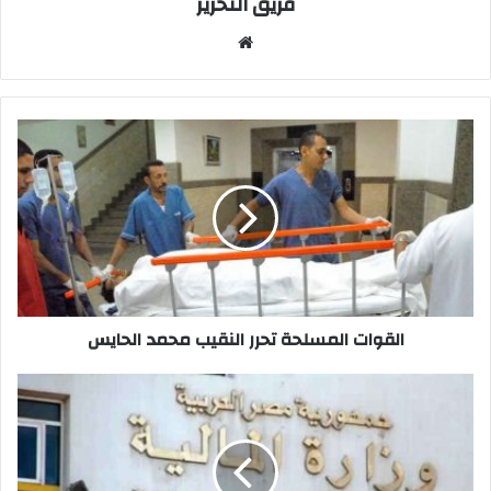
فريق التحرير
موقع
الويب
القوات
المسلحة
تحرر
النقيب
محمد
الحايس
القوات المسلحة تحرر النقيب محمد الحايس
المالية:
نظام
التأمين
الصحي
الشامل