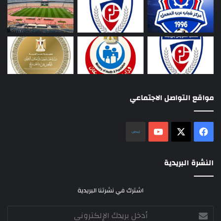
مواقع التواصل الاجتماعي
‫X
فيسبوك
‫YouTube
نلض
النشرة البريدية
اشترك في نشرتنا البريدية
أدخل
بريدك