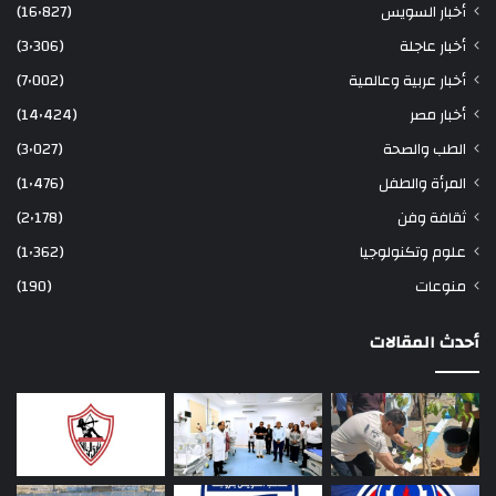
أخبار السويس
(16٬827)
أخبار عاجلة
(3٬306)
أخبار عربية وعالمية
(7٬002)
أخبار مصر
(14٬424)
الطب والصحة
(3٬027)
المرأة والطفل
(1٬476)
ثقافة وفن
(2٬178)
علوم وتكنولوجيا
(1٬362)
منوعات
(190)
أحدث المقالات