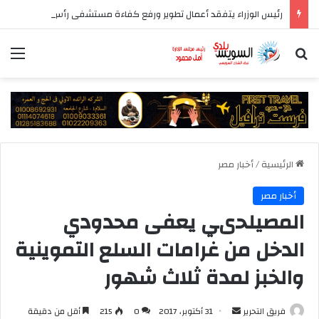
رئيس الوزراء يتفقد أعمال تطوير ورفع كفاءة مستشفى رأس الحكمة المركزي
بحث عن
الق
الرئيسية
/
أخبار مصر
أخبار مصر
المصيلحىي يعفى محدودي
الدخل من غرامات السلع التموينية
والخبز لمدة ثلاث شهور
أرسل
فريق التحرير
31 أكتوبر، 2017
0
215
أقل من دقيقة