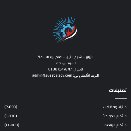
الزراير - شارع النيل - امام برج الساعة
السويس، مصر
الجوال: 01007147647
البريد الألكتروني: admin@suezbalady.com
تصنيفات
آراء ومقالات
(2٬093)
أخبار الحوادث
(5٬936)
أخبار الرياضة
(11٬069)