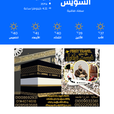
السويس
35%
4.11 كيلومتر/ساعة
سماء صافية
40
41
40
39
37
℃
℃
℃
℃
℃
الأحد
الأثنين
الثلاثاء
الأربعاء
الخميس