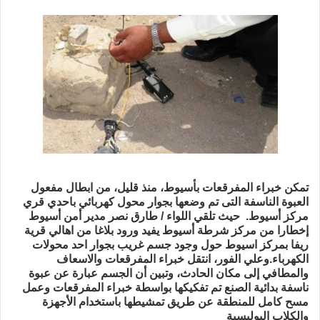
بريدا
إلكترونيا
تمكن خبراء المفرقعات بأسيوط، منذ قليل، من ابطال مفعول
العبوة الناسفة التى تم وضعها بجوار محول كهربائي باحدي قري
مركز أسيوط. حيث
تلقي اللواء / طارق نصر مدير أمن أسيوط
إخطارا من مركز شرطة أسيوط يفيد ورود بلاغا من اهالي قرية
ريفا بمركز اسيوط حول وجود جسم غريب بجوار احد محولات
الكهرباء.وعلي الفور، انتقل خبراء المفرقعات والاسعاف
والمطافي إلى مكان الحادث، وتبين أن الجسم عبارة عن عبوة
ناسفة بدائية الصنع تم تفكيكها بواسطة خبراء المفرقعات وعمل
مسح كامل للمنطقة عن طريق تمشيطها باستخدام الأجهزة
والكلاب البوليسية