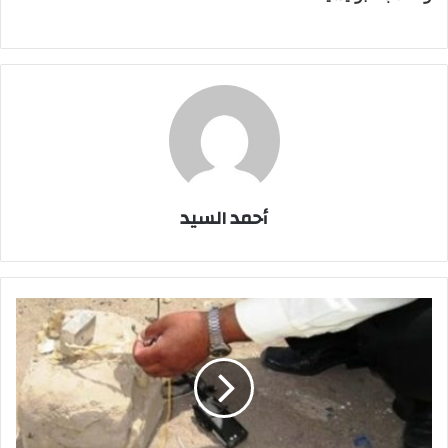
أحمد السيد
المفرقعات
تبطل
مفعول
عبوة
ناسفة
بجوار
محول