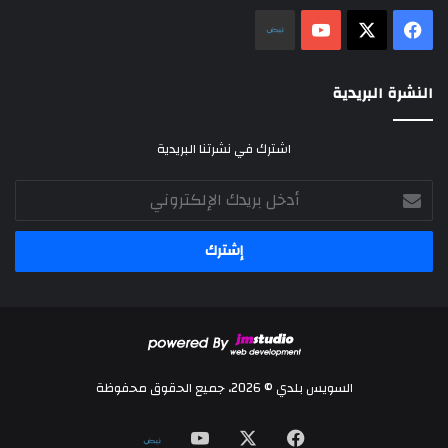
‫X
فيسبوك
‫YouTube
نلض
النشرة البريدية
اشترك في نشرتنا البريدية
أدخل
بريدك
الإلكتروني
السويس بلدي © 2026، جميع الحقوق محفوظة
‫X
فيسبوك
‫YouTube
نلض