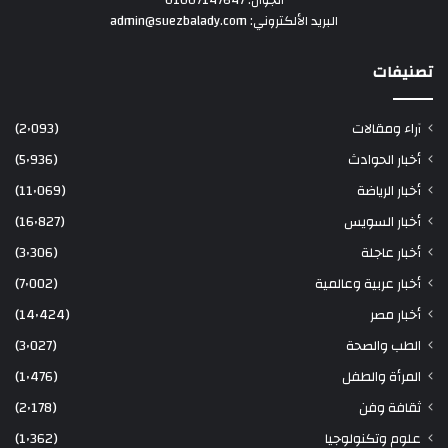
الجوال: 01007147647
البريد الألكتروني: admin@suezbalady.com
تصنيفات
آراء ومقالات
(2٬093)
أخبار الحوادث
(5٬936)
أخبار الرياضة
(11٬069)
أخبار السويس
(16٬827)
أخبار عاجلة
(3٬306)
أخبار عربية وعالمية
(7٬002)
أخبار مصر
(14٬424)
الطب والصحة
(3٬027)
المرأة والطفل
(1٬476)
ثقافة وفن
(2٬178)
علوم وتكنولوجيا
(1٬362)