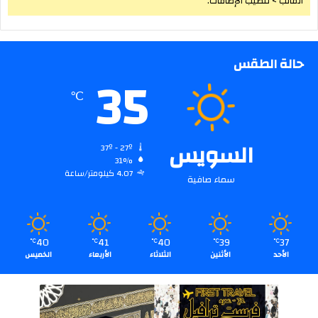
القالب > تنصيب الإضافات.
حالة الطقس
35
℃
السويس
37º - 27º
31%
4.07 كيلومتر/ساعة
سماء صافية
40
41
40
39
37
℃
℃
℃
℃
℃
الأحد
الأثنين
الثلاثاء
الأربعاء
الخميس