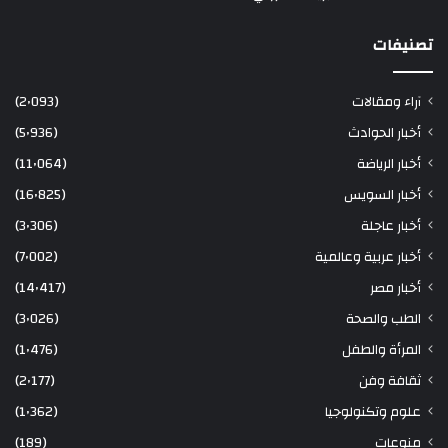
تصنيفات
آراء ومقالات
(2٬093)
أخبار الحوادث
(5٬936)
أخبار الرياضة
(11٬064)
أخبار السويس
(16٬825)
أخبار عاجلة
(3٬306)
أخبار عربية وعالمية
(7٬002)
أخبار مصر
(14٬417)
الطب والصحة
(3٬026)
المرأة والطفل
(1٬476)
ثقافة وفن
(2٬177)
علوم وتكنولوجيا
(1٬362)
منوعات
(189)