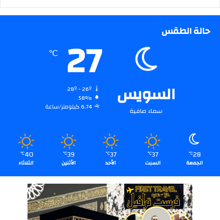
حالة الطقس
27
℃
السويس
28º - 26º
58%
6.74 كيلومتر/ساعة
سماء صافية
40
39
37
37
28
℃
℃
℃
℃
℃
الجمعة
السبت
الأحد
الأثنين
الثلاثاء