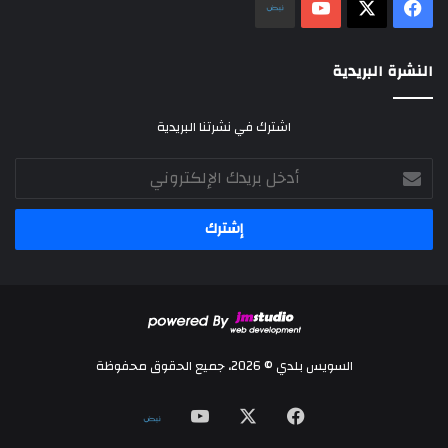
‫X
فيسبوك
‫YouTube
نلض
النشرة البريدية
اشترك في نشرتنا البريدية
أدخل
بريدك
الإلكتروني
السويس بلدي © 2026، جميع الحقوق محفوظة
‫X
فيسبوك
‫YouTube
نلض