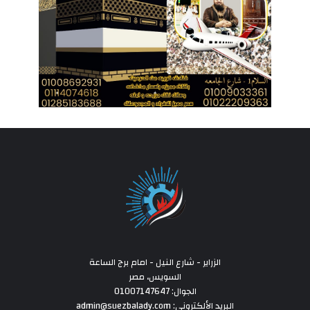
الزراير - شارع النيل - امام برج الساعة
السويس، مصر
الجوال: 01007147647
البريد الألكتروني: admin@suezbalady.com