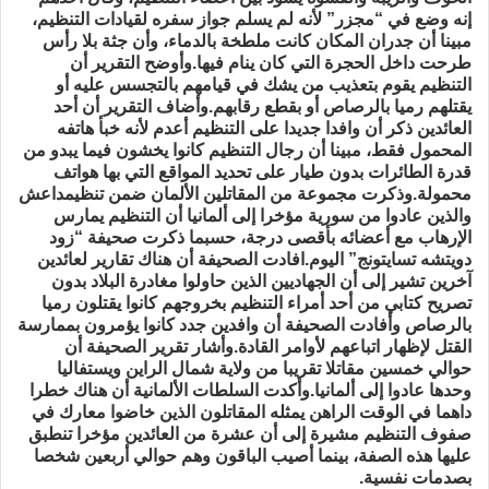
إنه وضع في “مجزر” لأنه لم يسلم جواز سفره لقيادات التنظيم،
مبينا أن جدران المكان كانت ملطخة بالدماء، وأن جثة بلا رأس
طرحت داخل الحجرة التي كان ينام فيها.وأوضح التقرير أن
التنظيم يقوم بتعذيب من يشك في قيامهم بالتجسس عليه أو
يقتلهم رميا بالرصاص أو بقطع رقابهم.وأضاف التقرير أن أحد
العائدين ذكر أن وافدا جديدا على التنظيم أعدم لأنه خبأ هاتفه
المحمول فقط، مبينا أن رجال التنظيم كانوا يخشون فيما يبدو من
قدرة الطائرات بدون طيار على تحديد المواقع التي بها هواتف
محمولة.وذكرت مجموعة من المقاتلين الألمان ضمن تنظيمداعش
والذين عادوا من سورية مؤخرا إلى ألمانيا أن التنظيم يمارس
الإرهاب مع أعضائه بأقصى درجة، حسبما ذكرت صحيفة “زود
دويتشه تسايتونج” اليوم.افادت الصحيفة أن هناك تقارير لعائدين
آخرين تشير إلى أن الجهاديين الذين حاولوا مغادرة البلاد بدون
تصريح كتابي من أحد أمراء التنظيم بخروجهم كانوا يقتلون رميا
بالرصاص وأفادت الصحيفة أن وافدين جدد كانوا يؤمرون بممارسة
القتل لإظهار اتباعهم لأوامر القادة.وأشار تقرير الصحيفة أن
حوالي خمسين مقاتلا تقريبا من ولاية شمال الراين ويستفاليا
وحدها عادوا إلى ألمانيا.وأكدت السلطات الألمانية أن هناك خطرا
داهما في الوقت الراهن يمثله المقاتلون الذين خاضوا معارك في
صفوف التنظيم مشيرة إلى أن عشرة من العائدين مؤخرا تنطبق
عليها هذه الصفة، بينما أصيب الباقون وهم حوالي أربعين شخصا
بصدمات نفسية.