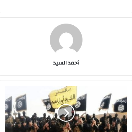
أحمد السيد
المقاتلين
الألمان
:
تنظيم
داعش
متوحش
ويمارس