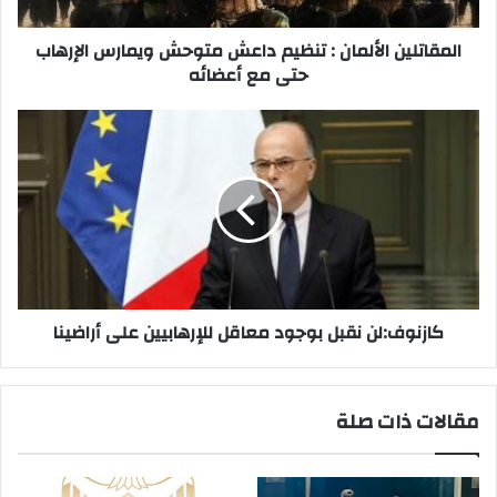
الإرهاب
حتى
مع
المقاتلين الألمان : تنظيم داعش متوحش ويمارس الإرهاب
أعضائه
حتى مع أعضائه
كازنوف:لن
نقبل
بوجود
معاقل
للإرهابيين
على
أراضينا
كازنوف:لن نقبل بوجود معاقل للإرهابيين على أراضينا
مقالات ذات صلة