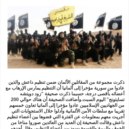
بريدا
إلكترونيا
ذكرت مجموعة من المقاتلين الألمان ضمن تنظيم داعش والذين
عادوا من سورية مؤخرا إلى ألمانيا أن التنظيم يمارس الإرهاب مع
أعضائه بأقصى درجة، حسبما ذكرت صحيفة “زود دويتشه
تسايتونج” اليوم السبت.وأضافت الصحيفة أن هناك حوالي 200
من الجهاديين الإسلاميين عادوا مؤخرا إلى ألمانيا تعاون خمسهم
تقريبا مع سلطات الأمن الألمانية وأدلوا خلال الاستجوابات التي
أجريت معهم بمعلومات عن الفترة التي قضوها بين أعضاء تنظيم
داعش.وقالت الصحيفة إن العديد من العائدين صوروا مناخا من
الخوف والريبة والقسوة يسود بين أعضاء التنظيم، وقال أحدهم