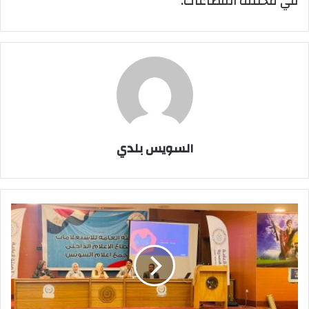
في مختلف القطاعات.
السويس بلدي
محافظ
السويس
يرعى
مؤتمر
التوعية
بقصور
الغدة