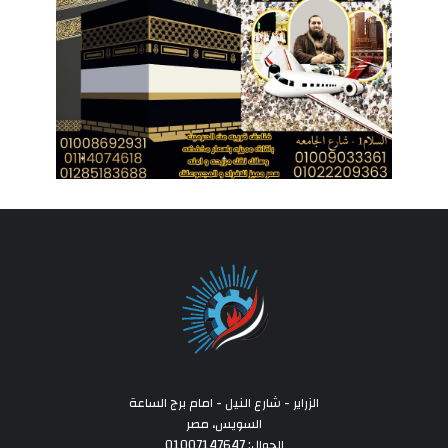
الزراير - شارع النيل - امام برج الساعة
السويس، مصر
الجوال: 01007147647