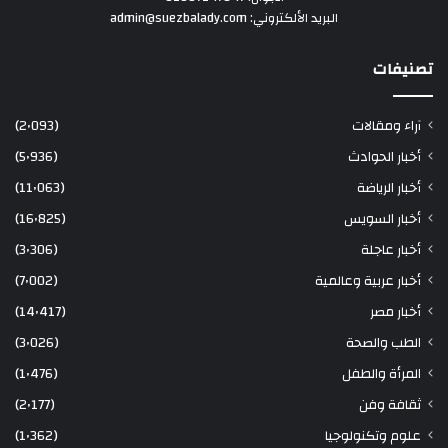
البريد الألكتروني: admin@suezbalady.com
تصنيفات
آراء ومقالات
(2٬093)
أخبار الحوادث
(5٬936)
أخبار الرياضة
(11٬063)
أخبار السويس
(16٬825)
أخبار عاجلة
(3٬306)
أخبار عربية وعالمية
(7٬002)
أخبار مصر
(14٬417)
الطب والصحة
(3٬026)
المرأة والطفل
(1٬476)
ثقافة وفن
(2٬177)
علوم وتكنولوجيا
(1٬362)