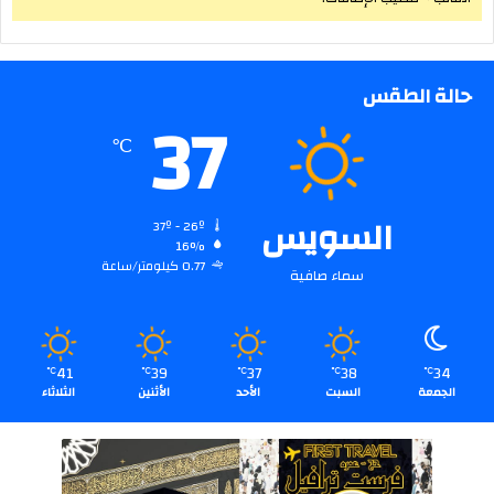
حالة الطقس
37
℃
السويس
37º - 26º
16%
0.77 كيلومتر/ساعة
سماء صافية
41
39
37
38
34
℃
℃
℃
℃
℃
الجمعة
السبت
الأحد
الأثنين
الثلاثاء