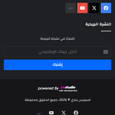
‫X
فيسبوك
‫YouTube
نلض
النشرة البريدية
اشترك في نشرتنا البريدية
أدخل
بريدك
الإلكتروني
السويس بلدي © 2026، جميع الحقوق محفوظة
‫X
فيسبوك
‫YouTube
نلض