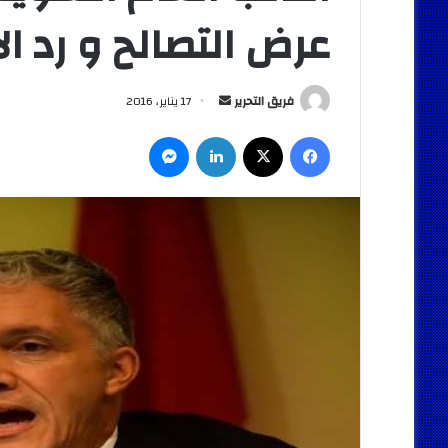
عرض التصالح و رد ال
أرسل
فريق التحرير
17 يناير، 2016
بريدا
فيسبوك
‫X
لينكدإن
ماسنجر
إلكترونيا