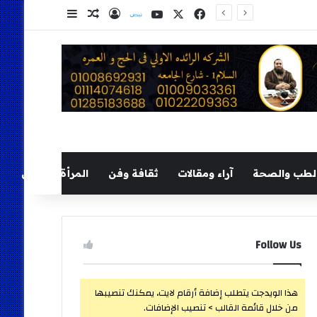
‫X
فيسبوك
‫YouTube
نلض
تسجيل الدخول
مقال عشوائي
إضافة عمود ج
لطب والصحة
آراء ومقالات
ثقافة وفن
المرأة والطفل
Follow Us
هذا الويدجت يتطلب إضافة أرقام لايت، يمكنك تنصيبها
من خلال قائمة القالب > تنصيب الإضافات.