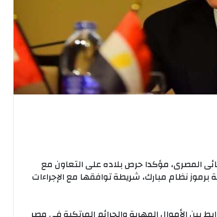
ائى المصرى، مؤكدا حرص بلاده على التعاون مع
 برموز نظام مبارك، شريطة توافقها مع الإجراءات
بط بين الأموال المهربة والجرائم المرتكبة فى مصر