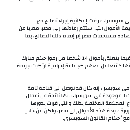
فى سويسرا، عرضت إمكانية إجراء تصالح مع
ة الأموال التى ستتم إعادتها إلى مصر، معربا عن
ادة مستحقات مصر إثر إتمام ذلك التصالح، بما
وأشار إلى أن السلطات السويسرية تتعامل فيما يتعلق بأموال 14 شخصا من رموز حكم مبارك
ا لا تتعامل معهم كجماعة إجرامية ارتكبت جريمة
ن فى سويسرا، إنه كان قد توصل إلى قناعة تامة
ك الموجودة فى سويسرا، بأنها ناتجة عن أعمال
 المحكمة المختصة بذلك والتى قررت بدورها
ضرورة عودة هذه الأموال إلى مصر، ولكن من خلال
ق مع أحكام القانون السويسرى.