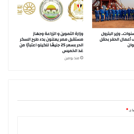
 توقف 3 سنوات.. وزير البترول
وزارة التموين و الزراعة وجهاز
 أعمال الحفر بحقل
مستقبل مصر يعلنون بدء طرح السكر
وان
الحر بسعر 25 جنيهًا للكيلو اعتبارًا من
غد الخميس
منذ يومين
 بـ
*