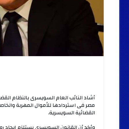
أشاد النائب العام السويسرى بالنظام القض
مصر فى استردادها للأموال المهربة والخاصة
القضائية السويسرية.
وأكد أن القانون السويسرى يستلزم إيجاد روا