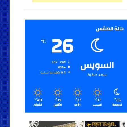
حالة الطقس
26
℃
السويس
26º - 26º
63%
6.2 كيلومتر/ساعة
سماء صافية
40
39
37
37
26
℃
℃
℃
℃
℃
الجمعة
السبت
الأحد
الأثنين
الثلاثاء