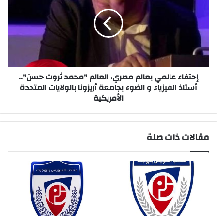
السعودي
بعالم
لبحث
مصري،
سبل
العالم
تعزيز
"محمد
التعاون
ثروت
المشترك
حسن"..
أستاذ
الفيزياء
إحتفاء عالمي بعالم مصري، العالم "محمد ثروت حسن"..
و
أستاذ الفيزياء و الضوء بجامعة أريزونا بالولايات المتحدة
الضوء
الأمريكية
بجامعة
أريزونا
بالولايات
مقالات ذات صلة
المتحدة
الأمريكية