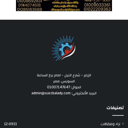
الزراير - شارع النيل - امام برج الساعة
السويس، مصر
الجوال: 01007147647
البريد الألكتروني: admin@suezbalady.com
تصنيفات
آراء ومقالات
(2٬093)