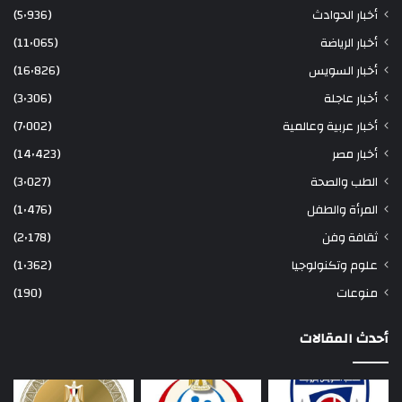
أخبار الحوادث
(5٬936)
أخبار الرياضة
(11٬065)
أخبار السويس
(16٬826)
أخبار عاجلة
(3٬306)
أخبار عربية وعالمية
(7٬002)
أخبار مصر
(14٬423)
الطب والصحة
(3٬027)
المرأة والطفل
(1٬476)
ثقافة وفن
(2٬178)
علوم وتكنولوجيا
(1٬362)
منوعات
(190)
أحدث المقالات