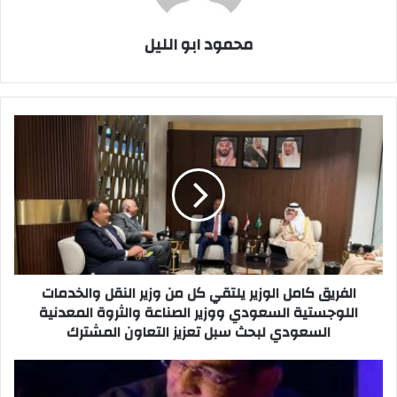
محمود ابو الليل
الفريق
كامل
الوزير
يلتقي
كل
من
وزير
النقل
والخدمات
اللوجستية
الفريق كامل الوزير يلتقي كل من وزير النقل والخدمات
السعودي
اللوجستية السعودي ووزير الصناعة والثروة المعدنية
ووزير
السعودي لبحث سبل تعزيز التعاون المشترك
الصناعة
والثروة
إحتفاء
المعدنية
عالمي