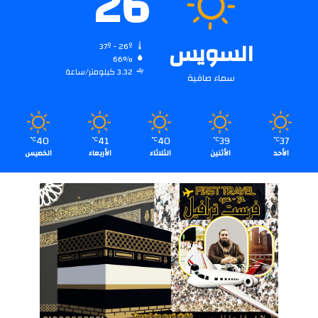
26
السويس
37º - 26º
66%
3.32 كيلومتر/ساعة
سماء صافية
40
41
40
39
37
℃
℃
℃
℃
℃
الأحد
الأثنين
الثلاثاء
الأربعاء
الخميس