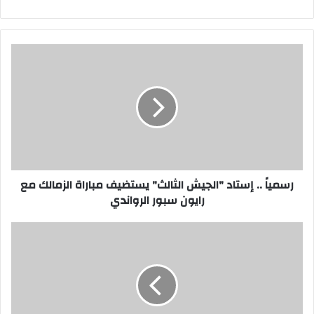
رسمياً
..
إستاد
"الجيش
الثالث"
يستضيف
مباراة
الزمالك
مع
رايون
رسمياً .. إستاد "الجيش الثالث" يستضيف مباراة الزمالك مع
سبور
رايون سبور الرواندي
الرواندي
النيل
للاعلام
بالسويس
والتوجيه
الاجتماعي
ينظمان