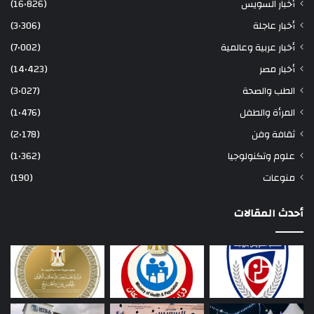
أخبار السويس
(16٬826)
أخبار عاجلة
(3٬306)
أخبار عربية وعالمية
(7٬002)
أخبار مصر
(14٬423)
الطب والصحة
(3٬027)
المرأة والطفل
(1٬476)
ثقافة وفن
(2٬178)
علوم وتكنولوجيا
(1٬362)
منوعات
(190)
أحدث المقالات