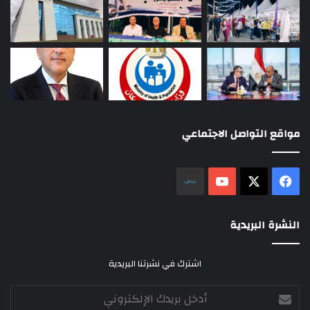
مواقع التواصل الاجتماعي
‫X
فيسبوك
‫YouTube
نلض
النشرة البريدية
اشترك في نشرتنا البريدية
أدخل
بريدك