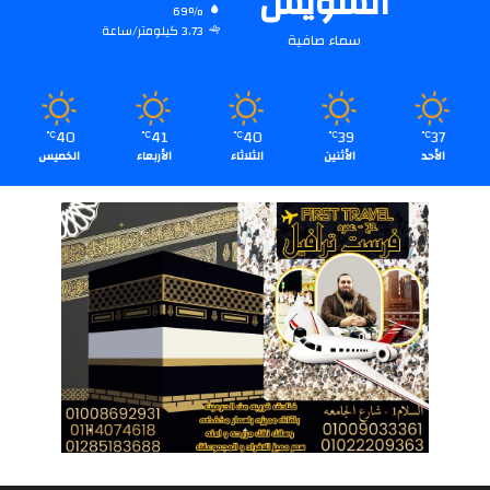
السويس
69%
3.73 كيلومتر/ساعة
سماء صافية
40
41
40
39
37
℃
℃
℃
℃
℃
الأحد
الأثنين
الثلاثاء
الأربعاء
الخميس