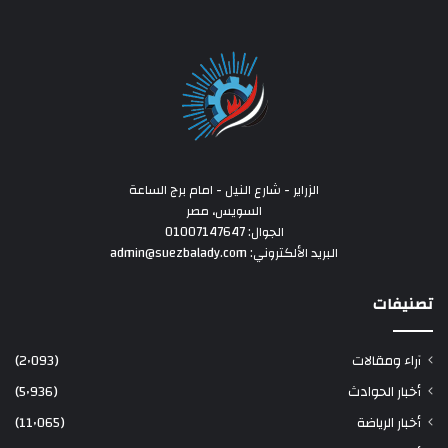
الزراير - شارع النيل - امام برج الساعة
السويس، مصر
الجوال: 01007147647
البريد الألكتروني: admin@suezbalady.com
تصنيفات
آراء ومقالات
(2٬093)
أخبار الحوادث
(5٬936)
أخبار الرياضة
(11٬065)