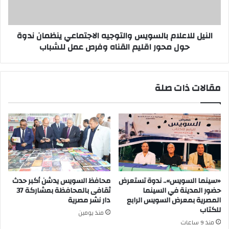
ندوة
حول
محور
اقليم
النيل للاعلام بالسويس والتوجيه الاجتماعي ينظمان ندوة
القناه
حول محور اقليم القناه وفرص عمل للشباب
وفرص
عمل
للشباب
مقالات ذات صلة
«سينما السويس».. ندوة تستعرض
محافظ السويس يدشن أكبر حدث
حضور المدينة في السينما
ثقافى بالمحافظة بمشاركة 37
المصرية بمعرض السويس الرابع
دار نشر مصرية
للكتاب
منذ يومين
منذ 9 ساعات