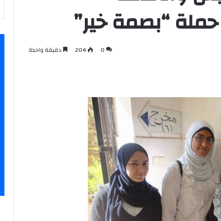
حملة “بصمة خير”
0
204
دقيقة واحدة