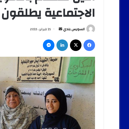
الاجتماعية يطلقون 
أرسل
السويس بلدي
15 فبراير، 2015
بريدا
فيسبوك
‫X
لينكدإن
ماسنجر
إلكترونيا