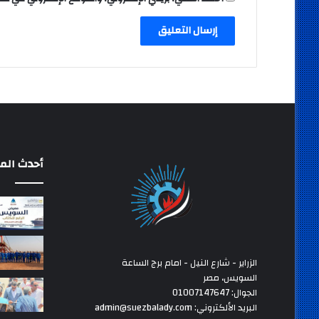
أحدث المق
الزراير - شارع النيل - امام برج الساعة
السويس، مصر
الجوال: 01007147647
البريد الألكتروني: admin@suezbalady.com