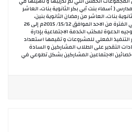
 المجموعات الخمس التي تم تدريبها و تأهيلها في
دارس ( أسماء بنت أبي بكر الثانوية بنات، العاشر
نوية بنات، العاشر من رمضان الثانوية بنين،
السلام الثانوية بنين) و سوف تبدأ الحملة في الفترة من الاحد الموافق 15/12/ 2015م إلى 26
ن يتوجيه الدعوة لمكتب الخدمة الاجتماعية بإدارة
 التنفيذ الفعلي للمشروعات و تقيمها استعداد
ادات التقدير على الطلاب المشاركين و السادة
لأخصائين الاجتماعين المشاركين بشكل تطوعي في