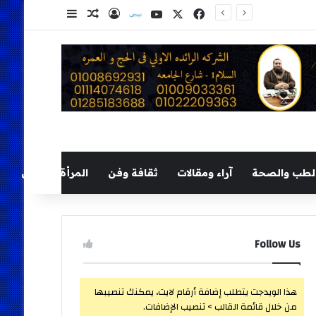
‫X
فيسبوك
‫YouTube
نلض
تسجيل الدخول
مقال عشوائي
إضافة عمود ج
لطب والصحة
آراء ومقالات
ثقافة وفن
المرأة والطفل
Follow Us
هذا الويدجت يتطلب إضافة أرقام لايت، يمكنك تنصيبها
من خلال قائمة القالب > تنصيب الإضافات.