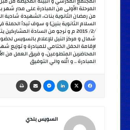
المجتمع المدرسي و البيئة المحيطة من قبل
المرحلة الأولى من المبادرة على مدار شهر بم
من رمضان الثانوية بنات، الشهيدة شادية الثا
/2/ 2015 م و نرجو من السادة المشاركي
شمال و مركز النيل للإعلام بالسويس لحضور
لإقامة الحفل الختامي للمبادرة و توزيع شه
المحاضرين المتطوعين، و فريق العمل من ا
المبادرة .. و الله والي التوفيق
فيسبوك
‫X
لينكدإن
ماسنجر
مشاركة عبر البريد
طباعة
السويس بلدي