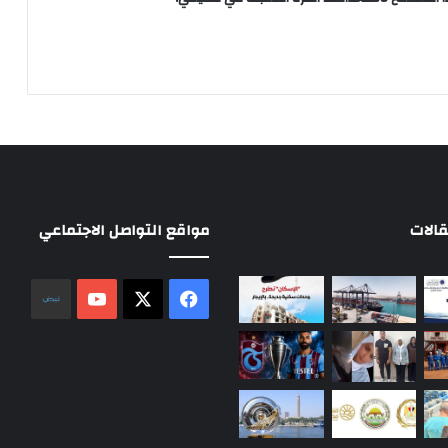
الات
مواقع التواصل الاجتماعي
‫X
فيسبوك
‫YouTube
نلض