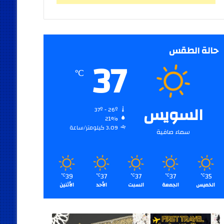
حالة الطقس
37
℃
السويس
37º - 26º
21%
3.09 كيلومتر/ساعة
سماء صافية
39
37
37
37
35
℃
℃
℃
℃
℃
الخميس
الجمعة
السبت
الأحد
الأثنين