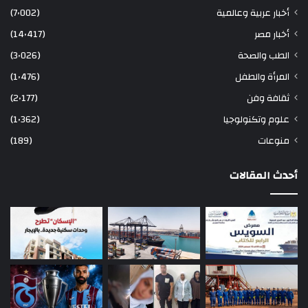
أخبار عربية وعالمية
(7٬002)
أخبار مصر
(14٬417)
الطب والصحة
(3٬026)
المرأة والطفل
(1٬476)
ثقافة وفن
(2٬177)
علوم وتكنولوجيا
(1٬362)
منوعات
(189)
أحدث المقالات