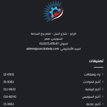
الزراير - شارع النيل - امام برج الساعة
السويس، مصر
الجوال: 01007147647
البريد الألكتروني: admin@suezbalady.com
تصنيفات
آراء ومقالات
(2٬093)
أخبار الحوادث
(5٬936)
أخبار الرياضة
(11٬063)
أخبار السويس
(16٬824)
أخبار عاجلة
(3٬306)