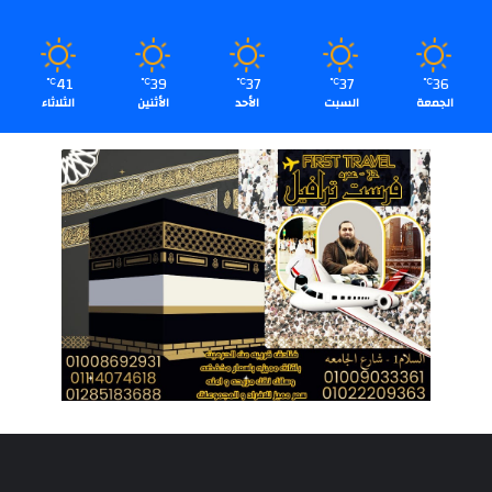
41
39
37
37
36
℃
℃
℃
℃
℃
الجمعة
السبت
الأحد
الأثنين
الثلاثاء