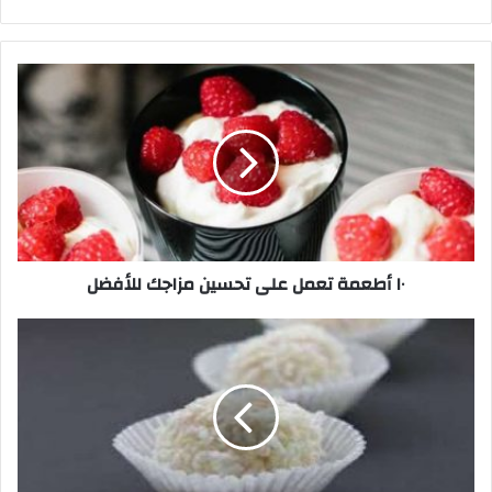
الويب
١٠
أطعمة
تعمل
على
تحسين
مزاجك
للأفضل
١٠ أطعمة تعمل على تحسين مزاجك للأفضل
طريقة
عمل
شوكولاتة
رافايلو
في
المنزل