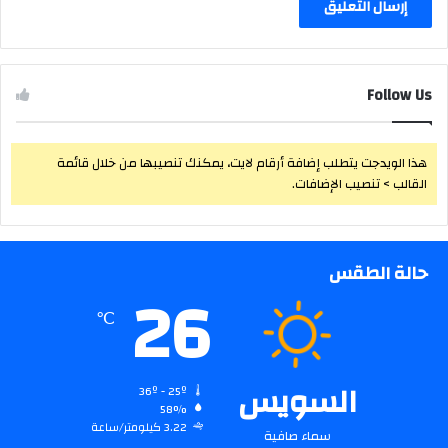
Follow Us
هذا الويدجت يتطلب إضافة أرقام لايت، يمكنك تنصيبها من خلال قائمة
القالب > تنصيب الإضافات.
حالة الطقس
26
℃
السويس
36º - 25º
58%
3.22 كيلومتر/ساعة
سماء صافية