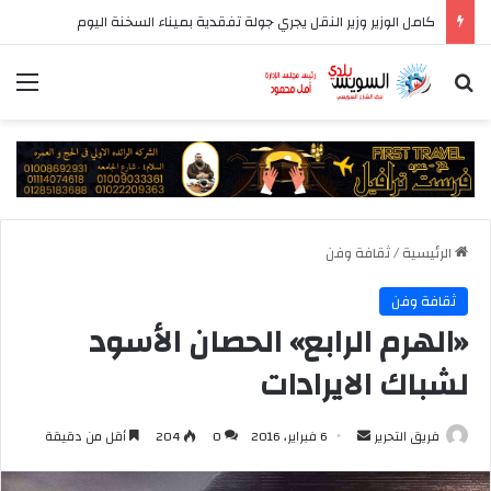
كامل الوزير وزير النقل يجري جولة تفقدية بميناء السخنة اليوم
بحث عن
الق
الرئيسية
/
ثقافة وفن
ثقافة وفن
«الهرم الرابع» الحصان الأسود
لشباك الايرادات
أرسل
فريق التحرير
6 فبراير، 2016
0
204
أقل من دقيقة
بريدا
إلكترونيا