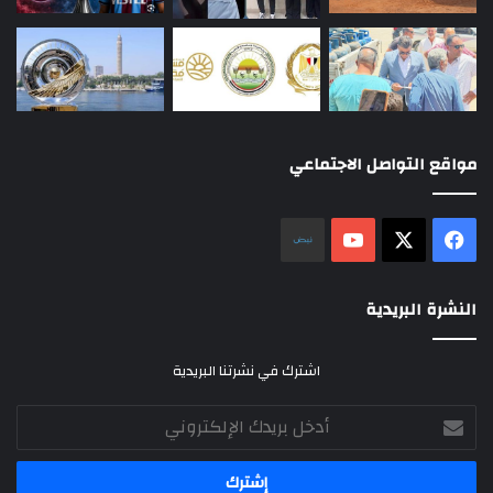
مواقع التواصل الاجتماعي
‫X
فيسبوك
‫YouTube
نلض
النشرة البريدية
اشترك في نشرتنا البريدية
أدخل
بريدك
الإلكتروني