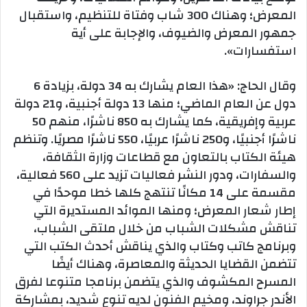
المعرض؛ وهناك 300 شاب وفتاة للتنظيم، واستقبال
جمهور المعرض والضيوف، والإجابة على أية
استفسارات».
وقال الحاج: «هذا العام يشارك به 34 دولة، بزيادة 6
دول عن العام الماضي؛ منها 13 دولة أجنبية، و21 دولة
عربية وإفريقية، كما يشارك به 850 ناشرًا، منهم 50
ناشرًا أجنبيًا، و250 ناشرًا عربيًا، 550 ناشرًا مصريًا. وتنظم
هيئة الكتاب بالتعاون مع قطاعات وزارة الثقافة،
والسفارات، ودور النشر فعاليات تزيد على 560 فعالية،
مقسمة على 14 مكانًا تنتهج كلها خطا موحدًا في
إطار شعار المعرض؛ ومنها الموائد المستديرة التي
تناقش مشكلات الشباب من خلال ملتقى الشباب،
وبرنامج كاتب وكتاب والذي يناقش أحدث الكتب التي
تتضمن القضايا الحديثة والمعاصرة، وهناك أيضًا
المسرح المكشوف والذي يتضمن برنامجا متنوعا لفرق
الأندر جراوند، ومخيم الفنون لديه تنوع شديد، بمشاركة