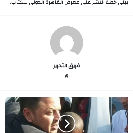
يبني خطة النشر على معرض القاهرة الدولي للكتاب.
فريق التحرير
موقع
الويب
مختل
عقليا
يسرق
ميكروباص
ويثير
الفزع