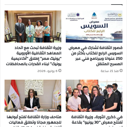
قصور الثقافة تشارك في معرض
وزيرة الثقافة تبحث مع اتحاد
السويس الرابع للكتاب بأكثر من
المعاهد الثقافية الأوروبية
250 عنوانا وببرنامج فني عبر
“يونيك مصر” إطلاق “أكاديمية
المسرح المتنقل
يونيك” لبناء القدرات بالمحافظات
منذ 21 ساعة
6 يوليو، 2026
في ذكرى الثورة.. وزيرة الثقافة
متاحف وزارة الثقافة تفتح أبوابها
تفتتح معرض “30 يونيو” بقاعة
للجمهور مجانا وتطلق فعاليات