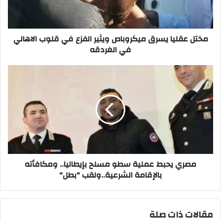
في
قلوب
الاهالي
في
مختل عقليا يسرق ميكروباص ويثير الفزع في قلوب الاهالي
الغردقه
في الغردقه
مصري
يحبط
عملية
سطو
مسلح
بإيطاليا..
ومكافأته
بالإقامة
الشرعية..ولقب
"بطل"
مصري يحبط عملية سطو مسلح بإيطاليا.. ومكافأته
بالإقامة الشرعية..ولقب "بطل"
مقالات ذات صلة