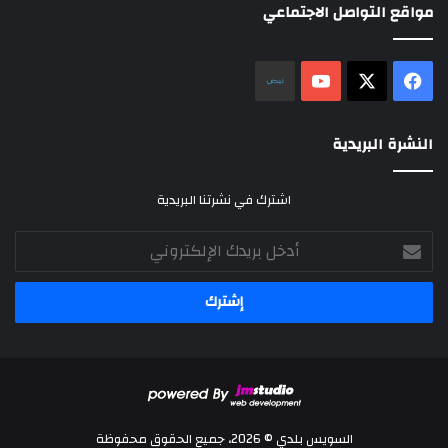
مواقع التواصل الاجتماعي
‫X
فيسبوك
‫YouTube
نلض
النشرة البريدية
اشترك في نشرتنا البريدية
أدخل
بريدك
الإلكتروني
السويس بلدي © 2026، جميع الحقوق محفوظة