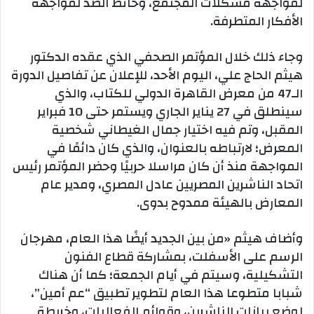
لمواجهة مشكلات المجتمع، وحائط الصد لمواجهة
الأفكار المتطرفة.
وجاء ذلك خلال المؤتمر الصحفي الذي عقده الدكتور
هيثم الحاج علي، اليوم الأحد، للإعلان عن تفاصيل الدورة
الـ47 من معرض القاهرة الدولي للكتاب، والذي
سينطلق في 27 يناير الجاري ويستمر حتى 10 فبراير
المقبل، وتم فيه اختيار جمال الغيطاني شخصية
المعرض؛ لارتباطه بالعنوان، والذي كان دائمًا في
المواجهة منذ أن كان مراسلا حربيًا وحضر المؤتمر رئيس
اتحاد الناشرين المصريين عادل المصري، ومدير عام
المعارض بالهيئة ممدوح بدوى.
وأضاف هيثم «من بين الجديد أيضًا هذا العام، مهرجان
الرسم على الأسفلت، بمشاركة قطاع الفنون
التشكيلية، وسيتم في أيام الجمعة؛ كما أن هناك
شبابا متطوعا هذا العام لتطوير تطبيق “عم أمين”،
لوضع بيانات الناشرين، وقوائم الفعاليات، وخريطة