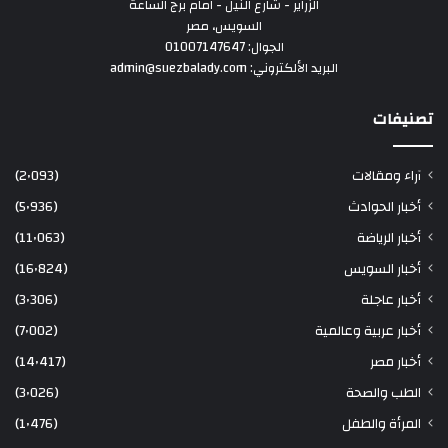
الزراير - شارع النيل - امام برج الساعة
السويس، مصر
الجوال: 01007147647
البريد الألكتروني: admin@suezbalady.com
تصنيفات
آراء ومقالات
(2٬093)
أخبار الحوادث
(5٬936)
أخبار الرياضة
(11٬063)
أخبار السويس
(16٬824)
أخبار عاجلة
(3٬306)
أخبار عربية وعالمية
(7٬002)
أخبار مصر
(14٬417)
الطب والصحة
(3٬026)
المرأة والطفل
(1٬476)