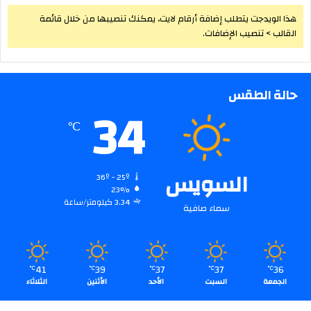
هذا الويدجت يتطلب إضافة أرقام لايت، يمكنك تنصيبها من خلال قائمة
القالب > تنصيب الإضافات.
حالة الطقس
34
℃
السويس
36º - 25º
23%
3.34 كيلومتر/ساعة
سماء صافية
41
39
37
37
36
℃
℃
℃
℃
℃
الجمعة
السبت
الأحد
الأثنين
الثلاثاء