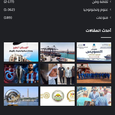
ثقافة وفن
(2٬177)
علوم وتكنولوجيا
(1٬362)
منوعات
(189)
أحدث المقالات