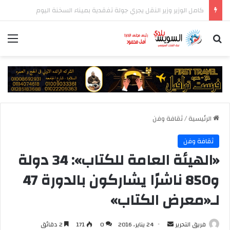
المركز الإعلامي لمجلس الوزراء يستعرض تفاصيل طرح وزارة الإسكان وحدات سكنية بنظام الإيجار
بحث عن
الق
الرئيسية
/
ثقافة وفن
ثقافة وفن
«الهيئة العامة للكتاب»: 34 دولة
و850 ناشرًا يشاركون بالدورة 47
لـ«معرض الكتاب»
أرسل
فريق التحرير
24 يناير، 2016
0
171
2 دقائق