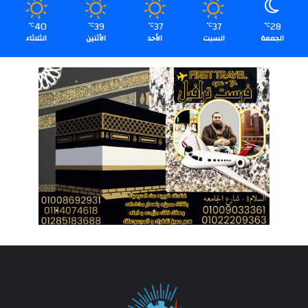
40
39
37
37
28
℃
℃
℃
℃
℃
الجمعة
السبت
الأحد
الأثنين
الثلاثاء