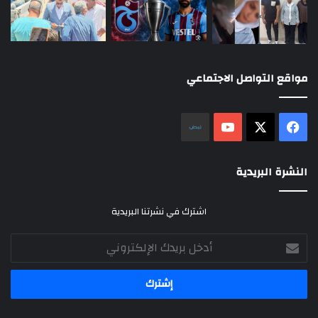
مواقع التواصل الاجتماعي
‫X
فيسبوك
‫YouTube
نلض
النشرة البريدية
اشترك في نشرتنا البريدية
أدخل
بريدك
الإلكتروني