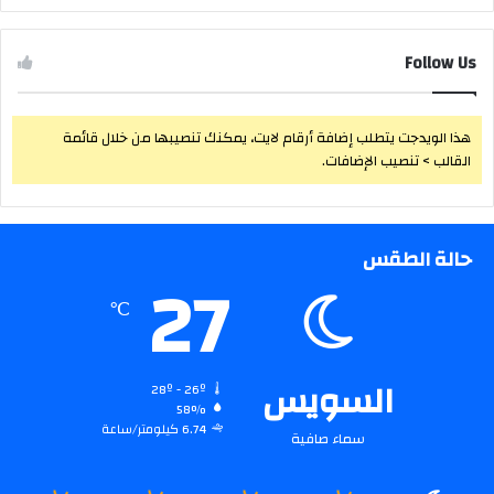
Follow Us
هذا الويدجت يتطلب إضافة أرقام لايت، يمكنك تنصيبها من خلال قائمة
القالب > تنصيب الإضافات.
حالة الطقس
27
℃
السويس
28º - 26º
58%
6.74 كيلومتر/ساعة
سماء صافية