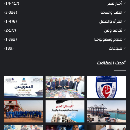
أخبار مصر
(14٬417)
الطب والصحة
(3٬026)
المرأة والطفل
(1٬476)
ثقافة وفن
(2٬177)
علوم وتكنولوجيا
(1٬362)
منوعات
(189)
أحدث المقالات