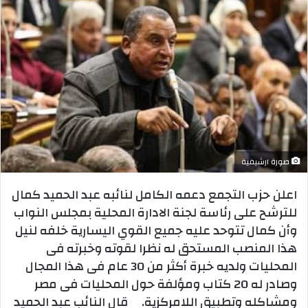
صورة ارشيفية
اعلن حزب التجمع دعمه الكامل لنائبه عبد الحميد كمال
للترشح على رئاسة لجنة الادارة المحلية بمجلس النواب
وأن كمال تتوحد عليه جميع القوي اليسارية خلفه لنيل
هذا المنصب المستحق له نظرا لقوته وخبرته فى
المحليات ولديه خبرة أكثر من 30 عام فى هذا المجال
وصادر له 20 كتاب ومؤلفة حول المحليات فى مصر
ومشاكله وتطبيق اللامركزية. قال النائب عبد الحميد