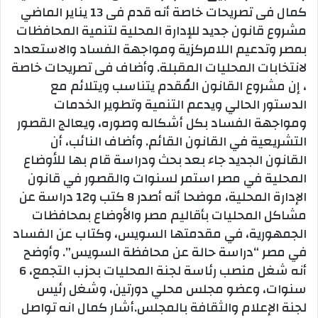
كمال فى تصريحات خاصة أنه قدم فى 13 يناير الماضي
مشروع قانون جديد للإدارة المحلية لتنمية المحافظات
بمصر وتدعيم اللامركزية ومواجهة الفساد والاستعداد
لانتخابات المحليات المقبلة. وأضاف فى تصريحات خاصة
، إن مشروع القانون المُقدم يتناسب ويتلائم مع
الدستور الحالي ويدعم التنمية وتطوير الخدمات
ومواجهة الفساد بكل أشكاله وصوره، ويعالج القصور
التشريعية في القانون القائم. وأضاف النائب، أن
القانون الجديد جاء بعد بحث ودراسة قام بها للأوضاع
المحلية في مصر استمر لسنوات والقصور في قانون
الإدارة المحلية، موضحا أنه أصدر 8 كتب و12 دراسة عن
مشاكل المحليات بأقاليم مصر والأوضاع بمحافظات
الجمهورية، في مقدمتها السويس، وكتاب عن الفساد
في مصر “دراسة حالة عن محافظة السويس”. وأوضح
أنه شغل منصب رئاسة لجنة المحليات بحزب التجمع، 6
سنوات، وعضو مجلس محلي دورتين، وشغل رئيس
لجنة الإعلام والثقافة بالمجلس.أشار كمال انه تواصل