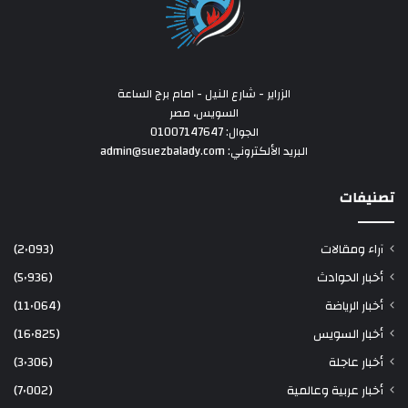
الزراير - شارع النيل - امام برج الساعة
السويس، مصر
الجوال: 01007147647
البريد الألكتروني: admin@suezbalady.com
تصنيفات
آراء ومقالات
(2٬093)
أخبار الحوادث
(5٬936)
أخبار الرياضة
(11٬064)
أخبار السويس
(16٬825)
أخبار عاجلة
(3٬306)
أخبار عربية وعالمية
(7٬002)