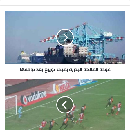
عودة
الملاحة
البحرية
بميناء
نويبع
بعد
توقفها
عودة الملاحة البحرية بميناء نويبع بعد توقفها
إيفونا
يسافر
إلى
الجابون
للانضمام
لمنتخب
بلاده