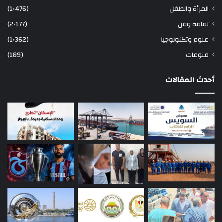
المرأة والطفل
(1٬476)
ثقافة وفن
(2٬177)
علوم وتكنولوجيا
(1٬362)
منوعات
(189)
أحدث المقالات