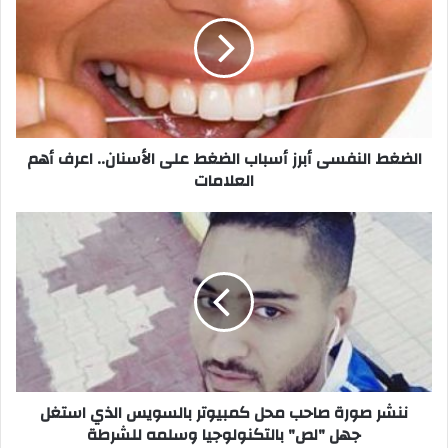
أبرز
أسباب
الضغط
على
الأسنان..
اعرف
أهم
العلامات
الضغط النفسى أبرز أسباب الضغط على الأسنان.. اعرف أهم
العلامات
ننشر
صورة
صاحب
محل
كمبيوتر
بالسويس
الذي
استغل
جهل
"لص"
ننشر صورة صاحب محل كمبيوتر بالسويس الذي استغل
بالتكنولوجيا
جهل "لص" بالتكنولوجيا وسلمه للشرطة