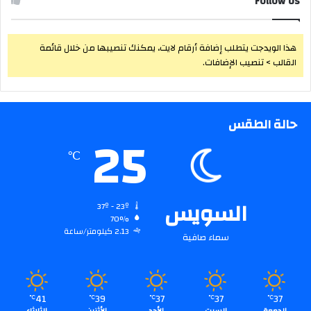
Follow Us
هذا الويدجت يتطلب إضافة أرقام لايت، يمكنك تنصيبها من خلال قائمة
القالب > تنصيب الإضافات.
حالة الطقس
25
℃
السويس
37º - 23º
70%
2.13 كيلومتر/ساعة
سماء صافية
41
39
37
37
37
℃
℃
℃
℃
℃
الجمعة
السبت
الأحد
الأثنين
الثلاثاء