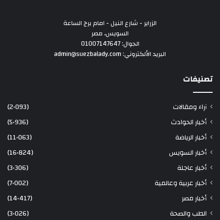
الزراير - شارع النيل - امام برج الساعة
السويس، مصر
الجوال: 01007147647
البريد الألكتروني: admin@suezbalady.com
تصنيفات
آراء ومقالات
(2٬093)
أخبار الحوادث
(5٬936)
أخبار الرياضة
(11٬063)
أخبار السويس
(16٬824)
أخبار عاجلة
(3٬306)
أخبار عربية وعالمية
(7٬002)
أخبار مصر
(14٬417)
الطب والصحة
(3٬026)