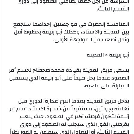
الشرسة من أجل خطف بطاقتي الصعود إلى دورى
القسم الثالث.
المنافسة إنحصرت في مواجهتين، إحداهما ستجمع
بين المدينة والاستاد، وكذلك أبو زنيمة بحظوظ أقل
وأمل أصعب من المواجهة الأولى.
أبو زنيمة × المدينة
يسعى فريق المدينة بقيادة محمد صحصاح لحسم أمر
الصعود عندما يحل ضيفاً على أبو زنيمة الذي يستقبل
المباراة على ملعبه.
يدخل فريق المدينة بعدما انتزع صدارة الدوري قبل
نهايته بجولتين، مستفيداً من خسارة الاستاد أمام أبو
زنيمة لتكون فرصته أكبر في الصعود، حيث يلعب
بفرصتي الفوز الذي سيجلب له الصعود إلى دورى
القسم الثالث، أو التعادل الذي سيضمن له الفوز نظراً