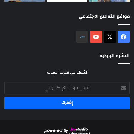
مواقع التواصل الاجتماعي
‫X
فيسبوك
‫YouTube
نلض
النشرة البريدية
اشترك في نشرتنا البريدية
أدخل
بريدك
الإلكتروني