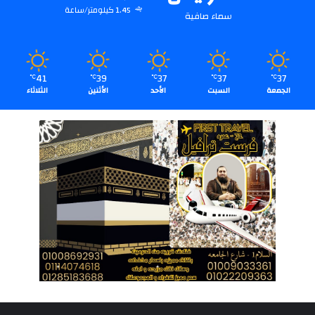
1.45 كيلومتر/ساعة
سماء صافية
41
39
37
37
37
℃
℃
℃
℃
℃
الجمعة
السبت
الأحد
الأثنين
الثلاثاء