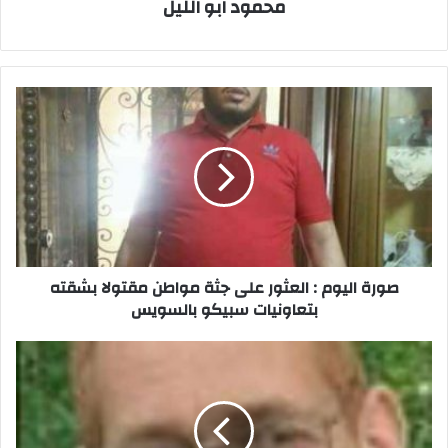
محمود ابو الليل
صورة
اليوم
:
العثور
على
جثة
مواطن
مقتولا
بشقته
بتعاونيات
صورة اليوم : العثور على جثة مواطن مقتولا بشقته
سبيكو
بتعاونيات سبيكو بالسويس
بالسويس
اللواء
زكريا
حسين
في
ذمة