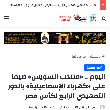
المركز الإعلامي لمجلس الوزراء يستعرض تفاصيل طرح وزارة الإسكان وحدات سكنية بنظام الإيجار
بحث عن
الق
الرئيسية
/
أخبار الرياضة
أخبار الرياضة
اليوم .. «منتخب السويس» ضيفا
على «كهرباء الإسماعيلية» بالدور
التمهيدي الرابع لكأس مصر
أرسل
محمود ابو الليل
23 أكتوبر، 2017
0
182