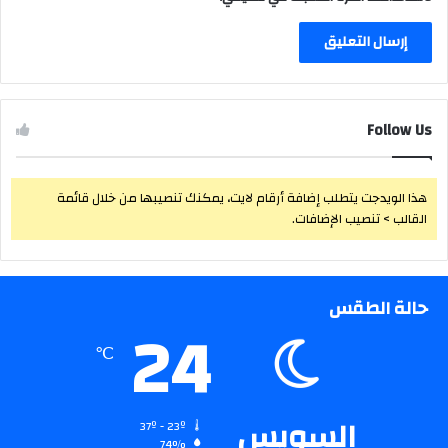
Follow Us
هذا الويدجت يتطلب إضافة أرقام لايت، يمكنك تنصيبها من خلال قائمة
القالب > تنصيب الإضافات.
حالة الطقس
24
℃
السويس
37º - 23º
74%