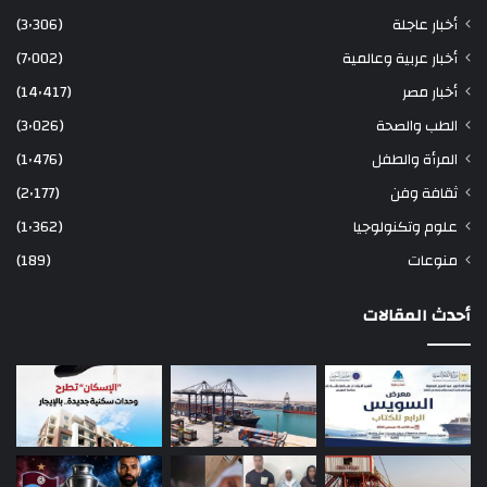
أخبار عاجلة
(3٬306)
أخبار عربية وعالمية
(7٬002)
أخبار مصر
(14٬417)
الطب والصحة
(3٬026)
المرأة والطفل
(1٬476)
ثقافة وفن
(2٬177)
علوم وتكنولوجيا
(1٬362)
منوعات
(189)
أحدث المقالات