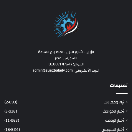
الزراير - شارع النيل - امام برج الساعة
السويس، مصر
الجوال: 01007147647
البريد الألكتروني: admin@suezbalady.com
تصنيفات
آراء ومقالات
(2٬093)
أخبار الحوادث
(5٬936)
أخبار الرياضة
(11٬063)
أخبار السويس
(16٬824)