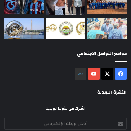
مواقع التواصل الاجتماعي
‫X
فيسبوك
‫YouTube
نلض
النشرة البريدية
اشترك في نشرتنا البريدية
أدخل
بريدك