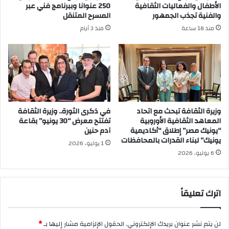
الأطفال والفعاليات الثقافية
250 عنوانا وببرنامج فني عبر
والفنية تجذب الجمهور
المسرح المتنقل
منذ 18 ساعة
منذ 3 أيام
وزيرة الثقافة تبحث مع اتحاد
في ذكرى الثورة.. وزيرة الثقافة
المعاهد الثقافية الأوروبية
تفتتح معرض “30 يونيو” بقاعة
“يونيك مصر” إطلاق “أكاديمية
آدم حنين
يونيك” لبناء القدرات بالمحافظات
1 يوليو، 2026
6 يوليو، 2026
اترك تعليقاً
لن يتم نشر عنوان بريدك الإلكتروني.
الحقول الإلزامية مشار إليها بـ
*