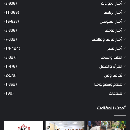
أخبار الحوادث
(5٬936)
أخبار الرياضة
(11٬069)
أخبار السويس
(16٬827)
أخبار عاجلة
(3٬306)
أخبار عربية وعالمية
(7٬002)
أخبار مصر
(14٬424)
الطب والصحة
(3٬027)
المرأة والطفل
(1٬476)
ثقافة وفن
(2٬178)
علوم وتكنولوجيا
(1٬362)
منوعات
(190)
أحدث المقالات