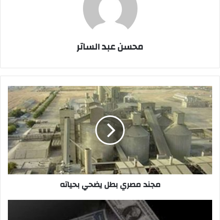
محسن عبد الساتر
مجند
مصري
بطل
يضحي
بحياته
مجند مصري بطل يضحي بحياته
إحباط
محاولتين