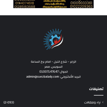
الزراير - شارع النيل - امام برج الساعة
السويس، مصر
الجوال: 01007147647
البريد الألكتروني: admin@suezbalady.com
تصنيفات
آراء ومقالات
(2٬093)