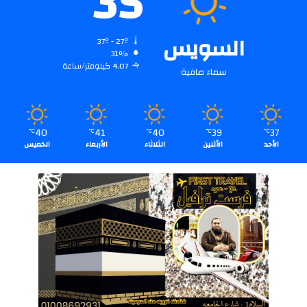
35
السويس
37º - 27º
31%
4.07 كيلومتر/ساعة
سماء صافية
40
41
40
39
37
℃
℃
℃
℃
℃
الأحد
الأثنين
الثلاثاء
الأربعاء
الخميس