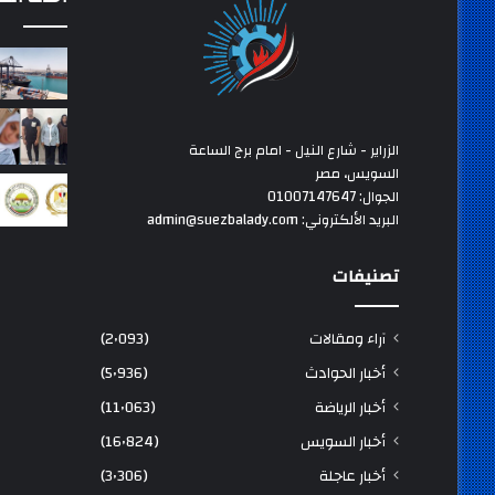
الزراير - شارع النيل - امام برج الساعة
السويس، مصر
الجوال: 01007147647
البريد الألكتروني: admin@suezbalady.com
تصنيفات
آراء ومقالات
(2٬093)
أخبار الحوادث
(5٬936)
أخبار الرياضة
(11٬063)
أخبار السويس
(16٬824)
أخبار عاجلة
(3٬306)