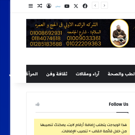
‫X
فيسبوك
‫YouTube
نلض
تسجيل الدخول
مقال عشوائي
إضافة عمود ج
لطب والصحة
آراء ومقالات
ثقافة وفن
المرأة والطفل
Follow Us
هذا الويدجت يتطلب إضافة أرقام لايت، يمكنك تنصيبها
من خلال قائمة القالب > تنصيب الإضافات.