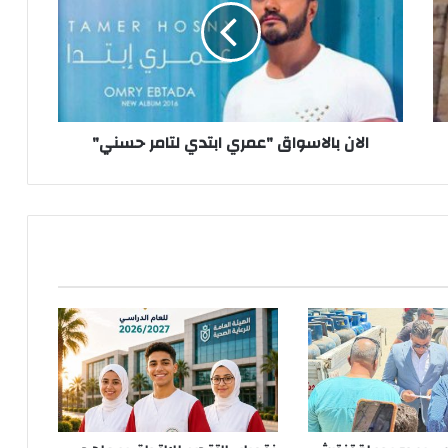
ابتدي
لتامر
حسني"
الان بالاسواق "عمري ابتدي لتامر حسني"