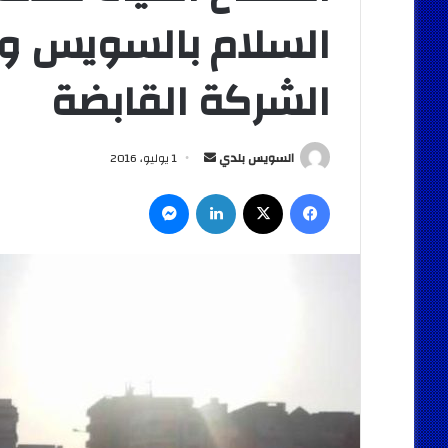
السلام بالسويس و 
الشركة القابضة
أرسل
السويس بلدي
1 يوليو، 2016
بريدا
فيسبوك
‫X
لينكدإن
ماسنجر
إلكترونيا