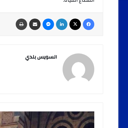
انقطاع المياه.
فيسبوك
‫X
لينكدإن
ماسنجر
مشاركة عبر البريد
طباعة
السويس بلدي
الاوقاف
تصرح
:اخراج