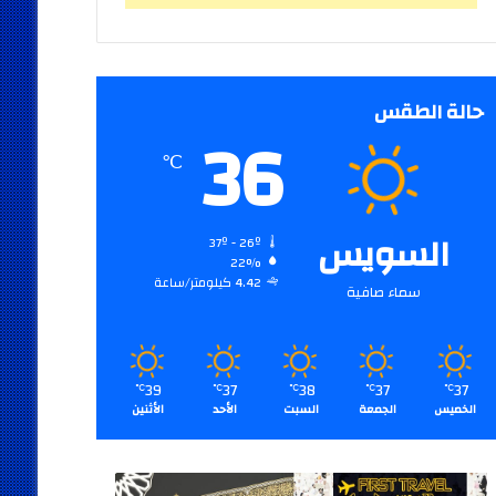
حالة الطقس
36
℃
السويس
37º - 26º
22%
4.42 كيلومتر/ساعة
سماء صافية
39
37
38
37
37
℃
℃
℃
℃
℃
الخميس
الجمعة
السبت
الأحد
الأثنين