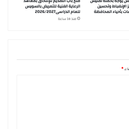
س يوجه بحملة تفتيش
فتح باب التقديم للإلتحاق بمعاهد
 الإنضباط وتحسين
الرعاية الفنية للتمريض بالسويس
ت بأحياء المحافظة
للعام الدراسى2026/2027
منذ 18 ساعة
 بـ
*