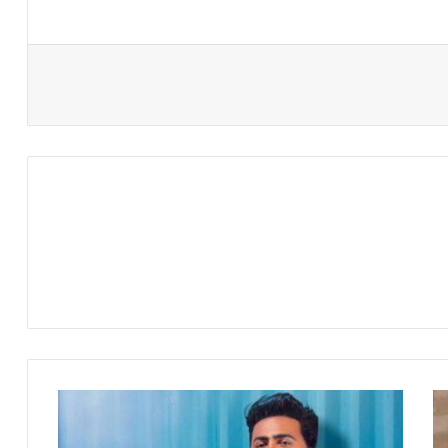
الان
بالاسواق
"عمري