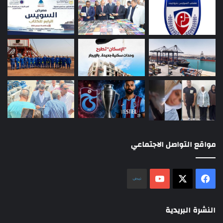
مواقع التواصل الاجتماعي
‫X
فيسبوك
‫YouTube
نلض
النشرة البريدية