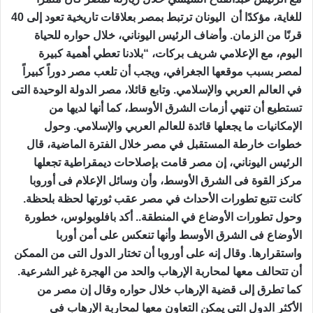
للغاية، مؤكدًا أن اليونان ترتبط بمصر بعلاقات تاريخية تعود إلى 40
قرنًا من الزمان. وأضاف الرئيس اليوناني، خلال حواره للحياة
اليوم، مع الإعلامي شريف بركات، “بلادنا تعطي أهمية كبيرة
لمصر بسبب موقعها الجغرافي، ويجب أن تلعب مصر دوراً كبيراً
في العالم العربي والإسلامي. وتابع قائلا، مصر الدولة الوحيدة التى
تستطيع أن تنهي أزمات الشرق الأوسط، كما أنها لديها من
الإمكانيات ما يجعلها قائدة للعالم العربي والإسلامي. وحول
خطوات خارطة المستقبل في مصر خلال الفترة الماضية، قال
الرئيس اليوناني، إن مصر قامت بإصلاحات ديمقراطية تجعلها
مركز القوة فى الشرق الأوسط، وأن وسائل الإعلام فى أوروبا
كانت تتبع تطورات الأحداث في مصر عقب ثورتها لحظة بلحظة.
وحول تطورات الأوضاع في المنطقة.. أكد بافلوبولوس، خطورة
الأوضاع فى الشرق الأوسط وأنها تنعكس على أمن أوربا
واستقرارها. وقال إنه على أوروبا أن تختار الدول التى من الممكن
أن تتحالف معها لمحاربة الإرهاب والحد من الهجرة غير الشرعية.
كما تطرق إلى قضية الإرهاب خلال حواره وقال إن مصر من
الأكثر الدول التى يمكن التعاون معها لمحاربة الإرهاب فى