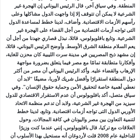
المنطقة. وفي سياق آخر، قال الرئيس اليوناني إن الهجرة غير
الشرعية لا يمكن أن تتوقف إلا إذا واجهت الدول مشاكلها وعلى
رأسهم الأزمات الاقتصادية. وأضاف، لدينا خطط لمساعدة الدول
التى تواجه أزمات اقتصادية من أجل القضاء على الهجرة غير
الشرعية. وتابع بافلوبولوس، قائلا، نبذل قصاري جهدنا من أجل أن
يعم السلام منطقة الشرق الأوسط. وأوضح الرئيس اليوناني، قائلا،
إن مشهد ذبح المصريين في مدينة سرت الليبية كان محزن للغاية،
وأفكارنا متطابقة تمامًا مع مصر فيما يتعلق بضرورة مواجهة
الإرهاب والقضاء عليه. وأكد الرئيس اليوناني أن مصر من أكثر
دول المنطقة استقرارًا وأفضل شريك لأوربا، مضيفًا “لابد أن
نعطي أهمية خاصة لتحقيق الأمن وحماية حقوق الإنسان”. وفي
سياق متصل، أكد بافلوبولوس أن عدم الاستقرار الاقتصادي للدول
سيزيد من الهجرة غير الشرعية، ولابد أن تدعم منظمة الاتحاد
الأوربي الدول التى تواجه أزمات اقتصادية. وتابع، لدينا خطط
لتنمية التعاون بين مصر واليونان في كافة المجالات. وحول
العلاقات مع تركيا، قال بافلوبولوس، إنني عندما كنت وزيرًا
للداخلية عام 2008 قلت لأردوغان أنه مستحيل بهذا الأسلوب أن