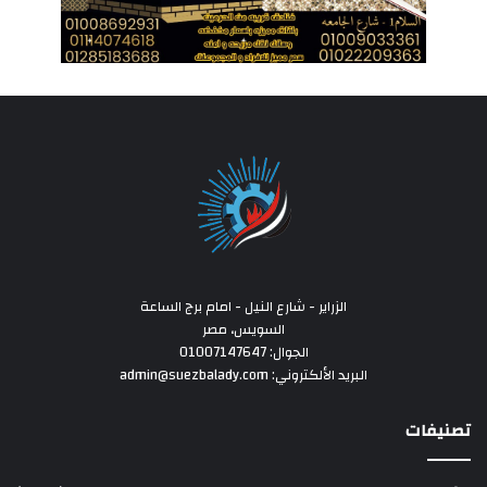
الزراير - شارع النيل - امام برج الساعة
السويس، مصر
الجوال: 01007147647
البريد الألكتروني: admin@suezbalady.com
تصنيفات