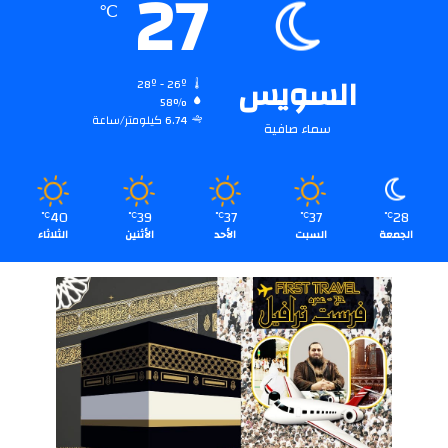
27
℃
السويس
28º - 26º
58%
6.74 كيلومتر/ساعة
سماء صافية
40
39
37
37
28
℃
℃
℃
℃
℃
الجمعة
السبت
الأحد
الأثنين
الثلاثاء