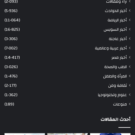
آراء ومقالات
(2٬093)
أخبار الحوادث
(5٬936)
أخبار الرياضة
(11٬064)
أخبار السويس
(16٬825)
أخبار عاجلة
(3٬306)
أخبار عربية وعالمية
(7٬002)
أخبار مصر
(14٬417)
الطب والصحة
(3٬026)
المرأة والطفل
(1٬476)
ثقافة وفن
(2٬177)
علوم وتكنولوجيا
(1٬362)
منوعات
(189)
أحدث المقالات