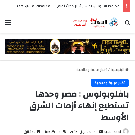
محافظ السويس يدشن أكبر حدث ثقافى بالمحافظة بمشاركة 37 دار نشر مصرية
بحث عن
الق
الرئيسية
/
أخبار عربية وعالمية
أخبار عربية وعالمية
بافلوبولوس : مصر وحدها
تستطيع إنهاء أزمات الشرق
الأوسط
أرسل
أحمد السيد
25 أبريل، 2015
0
186
2 دقائق