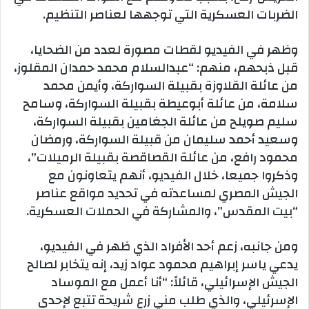
الضربات العسكرية التي توجهها لعناصر التنظيم.
وظهر في الفيديو لقطات مصورة لعدد من الضحايا،
قبل ذبحهم، منهم: “عبدالسلام محمد حمدان المقلوز،
من عائلة القلاوزة بقبيلة السواركة، وأيمن محمد
سلامة، من عائلة أبوعيطة بقبيلة السواركة، وسامح
سليم صويلح من عائلة الجغامين بقبيلة السواركة،
وسعيد أحمد سليمان من قبيلة السواركة، ورمضان
محمود رافع، من عائلة القصاقصة بقبيلة الرميلات”،
وذكروا جميعا، خلال الفيديو، أنهم يتعاونون مع
الجيش المصري لمساعدته في تحديد مواقع عناصر
“بيت المقدس”، والمشاركة في الحملات العسكرية.
ومن جانبه، زعم أحد الأفراد الذي ظهر في الفيديو،
يدعي ياسر إبراهيم محمود عواد زيد، إنه يتخابر لصالح
الجيش الإسرائيلي، قائلاً: “أنا أعمل مع الموساد
الإسرئيلي، والذي طلب مني زرع شريحة تتبع لإحدى