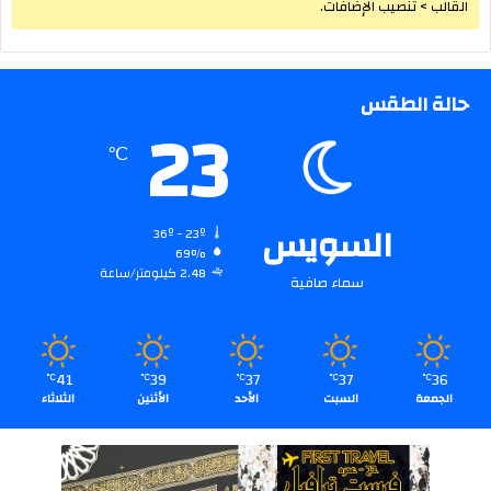
القالب > تنصيب الإضافات.
حالة الطقس
23
℃
السويس
36º - 23º
69%
2.48 كيلومتر/ساعة
سماء صافية
41
39
37
37
36
℃
℃
℃
℃
℃
الجمعة
السبت
الأحد
الأثنين
الثلاثاء