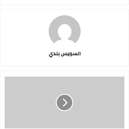
السويس بلدي
بالاسماء..بيت
المقدس
يذبح
10
من
أهالي
سيناء
لمساعدتهم
الجيش