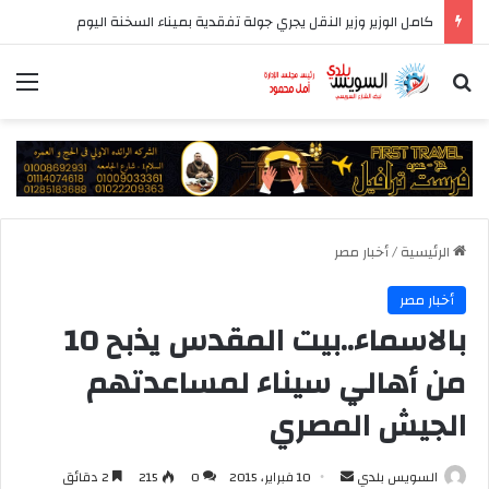
كامل الوزير وزير النقل يجري جولة تفقدية بميناء السخنة اليوم
بحث عن
الق
الرئيسية
/
أخبار مصر
أخبار مصر
بالاسماء..بيت المقدس يذبح 10
من أهالي سيناء لمساعدتهم
الجيش المصري
أرسل
السويس بلدي
10 فبراير، 2015
0
215
2 دقائق