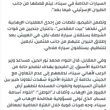
السيارات الخاصة في سيناء، ليتم قصفها من جانب
الطيران الإسرئيلي، فيما بعد”.
وتضمن الفيديو، لقطات من إحدى العمليات الإرهابية
التي نفذها “بيت المقدس”، باغتيال جنديين من قوات
الشرطة يستقلان سيارة نصف نقل، في العريش، بعد
إطلاق النيران عليهم من جانب ملثمين، تابعين
للتنظيم، يستقلون سيارة ملاكي.
وفي المقابل، قال اللواء محمد نور الدين، مساعد وزير
الداخلية الأسبق، إن الفيديو يهدف لتصدير حالة من
الرعب لأهالي سيناء، لدفعهم إلى عدم التعاون مع
الجيش، بخاصة أن الفترة الأخيرة شهدت تعاونا كبير بين
القبائل السيناوية والقوات المسلحة لتطهير أرض
الفيروز من الإرهاب، وأضاف لـ”الوطن”: “اللواء أسامة
عسكر، الذي تولى مسؤولية مكافحة الإرهاب في
سيناء، وجه ضربات قوية خلال الفترة الماضية لمعاقل