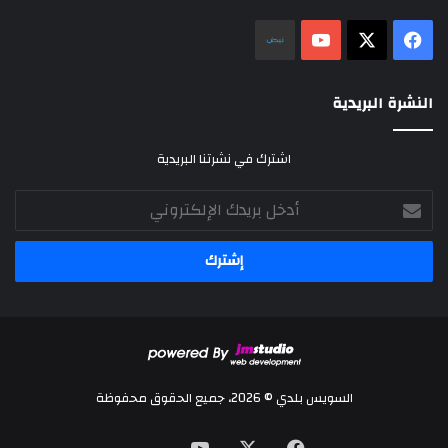
‫X
فيسبوك
‫YouTube
نلض
النشرة البريدية
اشترك في نشرتنا البريدية
أدخل
بريدك
الإلكتروني
السويس بلدي © 2026، جميع الحقوق محفوظة
‫X
فيسبوك
‫YouTube