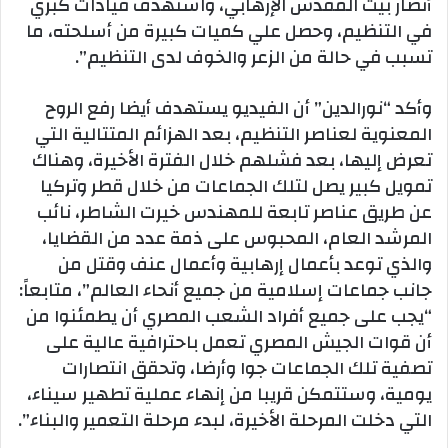
أنصار بيت المقدس الإرهابي، واستهدف قيادات كبري
في التنظيم، وحصل علي كميات كبيرة من أسلحته، ما
تسبب في حالة من الزعر والخوف لدى التنظيم”.
وأكد “نورالدين” أن الفيديو يستهدف أيضا رفع الروح
المعنوية لعناصر التنظيم، بعد الهزائم المتتالية التي
تعرض إليها، بعد فشلهم خلال الفترة الأخيرة، وهناك
تمويل كبير يصل لتلك الجماعات من خلال قطر وتركيا
عن طريق عناصر تابعة للمهندس خيرت الشاطر، نائب
المرشد العام، المحبوس على ذمة عدد من القضايا،
والذي توعد بأعمال إرهابية وأعمال عنف وقتل من
جانب جماعات إسلامية من جميع أنحاء العالم”، متابعاً:
“يجب على جميع أفراد الشعب المصري أن يطمئنوا من
أن قوات الجيش المصري تعمل باحترافية عالية على
تصفية تلك الجماعات جوا وأرضا، وتحقق انتصارات
يومية، وستتمكن قريبا من إنهاء عملية تطهير سيناء،
التي دخلت المرحلة الأخيرة، لبدء مرحلة التعمير والبناء”.