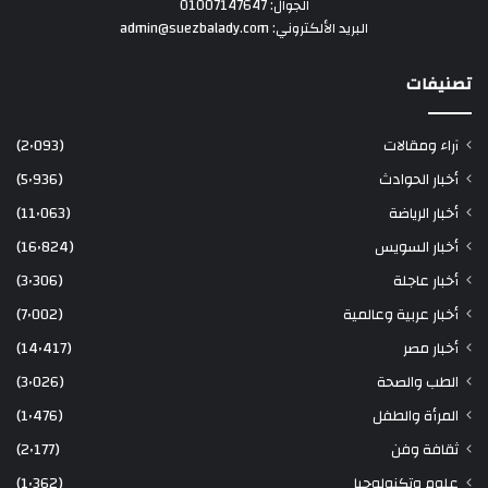
الجوال: 01007147647
البريد الألكتروني: admin@suezbalady.com
تصنيفات
آراء ومقالات
(2٬093)
أخبار الحوادث
(5٬936)
أخبار الرياضة
(11٬063)
أخبار السويس
(16٬824)
أخبار عاجلة
(3٬306)
أخبار عربية وعالمية
(7٬002)
أخبار مصر
(14٬417)
الطب والصحة
(3٬026)
المرأة والطفل
(1٬476)
ثقافة وفن
(2٬177)
علوم وتكنولوجيا
(1٬362)