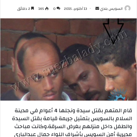
أرسل
السويس بلدي
13 أكتوبر، 2015
0
165
2 دقائق
بريدا
إلكترونيا
قام المتهم بقتل سيدة ونجلها 4 أعوام في مدينة
السلام بالسويس بتمثيل جريمة قيامة بقتل السيدة
والطفل داخل منزلهم بغرض السرقة.وكانت مباحث
مديرية أمن السويس بأشراف اللواء جمال عبدالباري