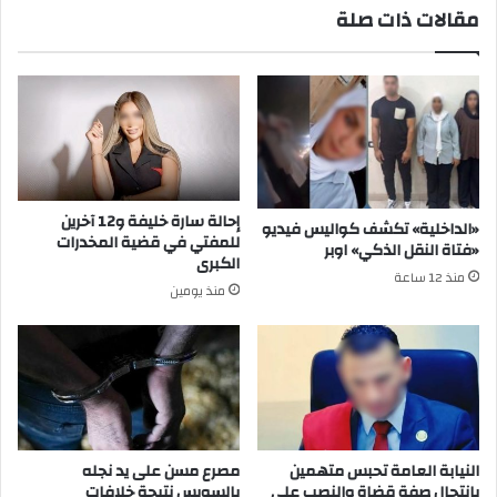
مقالات ذات صلة
إحالة سارة خليفة و12 آخرين
«الداخلية» تكشف كواليس فيديو
للمفتي في قضية المخدرات
«فتاة النقل الذكي» اوبر
الكبرى
منذ 12 ساعة
منذ يومين
النيابة العامة تحبس متهمين
مصرع مسن على يد نجله
بانتحال صفة قضاة والنصب على
بالسويس نتيجة خلافات