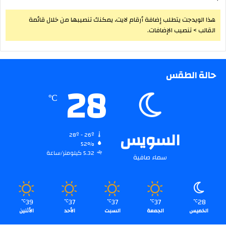
هذا الويدجت يتطلب إضافة أرقام لايت، يمكنك تنصيبها من خلال قائمة
القالب > تنصيب الإضافات.
حالة الطقس
28
℃
السويس
28º - 26º
52%
5.32 كيلومتر/ساعة
سماء صافية
39
37
37
37
28
℃
℃
℃
℃
℃
الخميس
الجمعة
السبت
الأحد
الأثنين