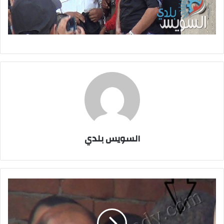
السويس بلدي
بالصور..أمن
السويس
يلقى
القبض