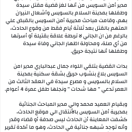
مدير أمن السويس من أنها لغز قضية مقتل سيدة
وطفلها بمدينة السلام بالسويس وأشعال النيران
بهم، وقامت مباحث مديرية أمن السويس بالقبض علي
المتهم بالقتل بعد ثلاثة أيام فقط من وقوع الحادث،
بالرغم من ان الجاني لا تربطة علاقة بقتيلة أو أسرتها
من أي صلة، ومحاولة اظهار الجاني وفاة سيدة
وطفلها أنها نتيجة حريق.
بدات القضية بتلقي اللواء جمال عبدالباري مدير امن
السويس بلاغ بنشوب حريق بشقة سكنية بمدينة
السلام بالسويس و مصرع سيدة في العقد الثالث من
العمر تدعي ” مها شحات ” ونجلها طفل عمرة 4 أعوام.
وبقيام العميد محمد والي مدير المباحث الجنائية
بمديرية أمن السويس بالأنتقال الي موقع الحادث،
كشفت المعاينة أن الحادث ليس صدفة أو قضاء وقدر
وأنه توجد شبهه جنائية في الحادث، وهو ما أكدة تقرير