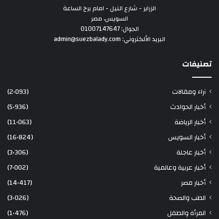
الزراير - شارع النيل - امام برج الساعة
السويس، مصر
الجوال: 01007147647
البريد الألكتروني: admin@suezbalady.com
تصنيفات
آراء ومقالات
(2٬093)
أخبار الحوادث
(5٬936)
أخبار الرياضة
(11٬063)
أخبار السويس
(16٬824)
أخبار عاجلة
(3٬306)
أخبار عربية وعالمية
(7٬002)
أخبار مصر
(14٬417)
الطب والصحة
(3٬026)
المرأة والطفل
(1٬476)