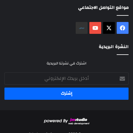
مواقع التواصل الاجتماعي
‫X
فيسبوك
‫YouTube
نلض
النشرة البريدية
اشترك في نشرتنا البريدية
أدخل
بريدك
الإلكتروني