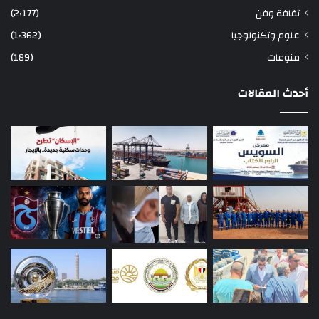
ثقافة وفن
(2٬177)
علوم وتكنولوجيا
(1٬362)
منوعات
(189)
أحدث المقالات