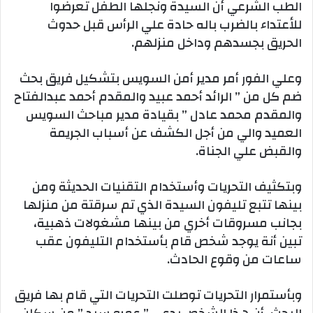
الطب الشرعي أن السيدة ونجلها الطفل تعرضوا
للأعتداء بالضرب باله حادة علي الرأس قبل حدوث
الحريق بجسدهم وداخل منزلهم.
وعلي الفور أمر مدير أمن السويس بتشكيل فريق بحث
ضم كل من ” الرائد أحمد عبيد والمقدم أحمد عبدالفتاح
والمقدم محمد عادل ” بقيادة مدير مباحث السويس
العميد والي من أجل الكشف عن أسباب الجريمة
والقبض علي الجناة.
وبتكثيف التحريات وأستخدام التقنيات الحديثة ومن
بينها تتبع تليفون السيدة الذي تم سرقتة من منزلها
بجانب مسروقات أخري من بينها مشغولات ذهبية،
تبين أنة يوجد شخص قام بأستخدام التليفون عقب
ساعات من وقوع الحادث.
وبأستمرار التحريات توصلت التحريات التي قام بها فريق