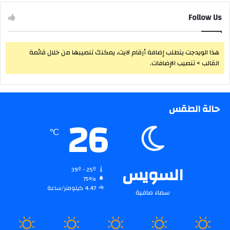
Follow Us
هذا الويدجت يتطلب إضافة أرقام لايت، يمكنك تنصيبها من خلال قائمة
القالب > تنصيب الإضافات.
حالة الطقس
26
℃
السويس
39º - 25º
75%
4.47 كيلومتر/ساعة
سماء صافية