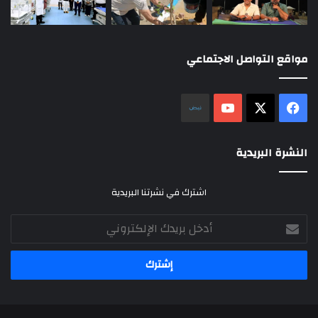
مواقع التواصل الاجتماعي
‫X
فيسبوك
‫YouTube
نلض
النشرة البريدية
اشترك في نشرتنا البريدية
أدخل
بريدك
الإلكتروني