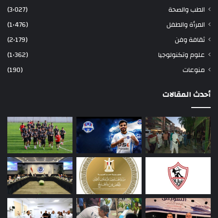
الطب والصحة
(3٬027)
المرأة والطفل
(1٬476)
ثقافة وفن
(2٬179)
علوم وتكنولوجيا
(1٬362)
منوعات
(190)
أحدث المقالات