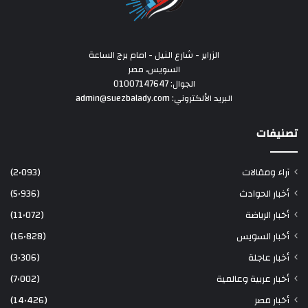
الزراير - شارع النيل - امام برج الساعة
السويس، مصر
الجوال: 01007147647
البريد الألكتروني: admin@suezbalady.com
تصنيفات
آراء ومقالات
(2٬093)
أخبار الحوادث
(5٬936)
أخبار الرياضة
(11٬072)
أخبار السويس
(16٬828)
أخبار عاجلة
(3٬306)
أخبار عربية وعالمية
(7٬002)
أخبار مصر
(14٬426)