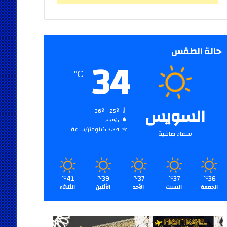
حالة الطقس
34
℃
السويس
36º - 25º
23%
3.34 كيلومتر/ساعة
سماء صافية
41
39
37
37
36
℃
℃
℃
℃
℃
الجمعة
السبت
الأحد
الأثنين
الثلاثاء