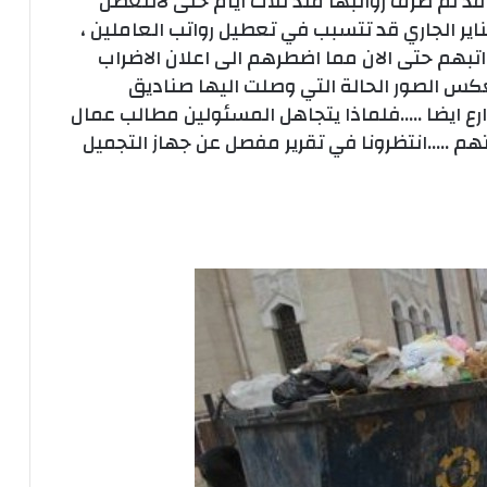
قد تم صرف رواتبها منذ ثلاث ايام حتى لاتتعطل
 تحسبا لاي تظاهرات في ال 25 من يناير الجاري قد تتسبب في تعطيل رواتب العاملين ،
واتبهم حتى الان مما اضطرهم الى اعلان الاضراب
س الصور الحالة التي وصلت اليها صناديق
رع ايضا …..فلماذا يتجاهل المسئولين مطالب عمال
هم …..انتظرونا في تقرير مفصل عن جهاز التجميل