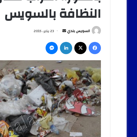
النظافة بالسويس
أرسل
السويس بلدي
23 يناير، 2015
بريدا
فيسبوك
‫X
لينكدإن
ماسنجر
إلكترونيا