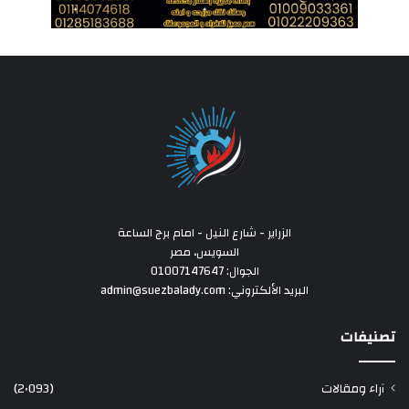
الزراير - شارع النيل - امام برج الساعة
السويس، مصر
الجوال: 01007147647
البريد الألكتروني: admin@suezbalady.com
تصنيفات
آراء ومقالات
(2٬093)