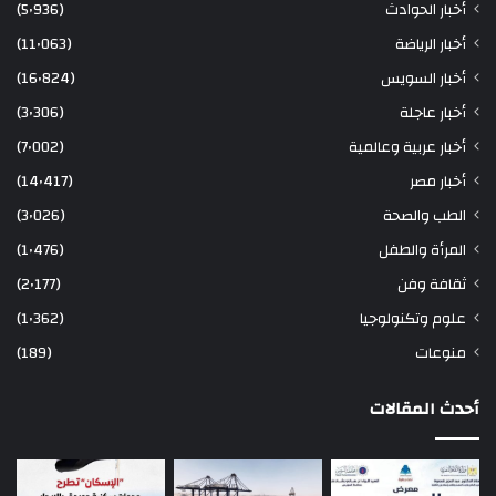
أخبار الحوادث
(5٬936)
أخبار الرياضة
(11٬063)
أخبار السويس
(16٬824)
أخبار عاجلة
(3٬306)
أخبار عربية وعالمية
(7٬002)
أخبار مصر
(14٬417)
الطب والصحة
(3٬026)
المرأة والطفل
(1٬476)
ثقافة وفن
(2٬177)
علوم وتكنولوجيا
(1٬362)
منوعات
(189)
أحدث المقالات