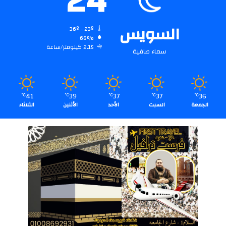
24
السويس
36º - 23º
68%
2.15 كيلومتر/ساعة
سماء صافية
41
39
37
37
36
℃
℃
℃
℃
℃
الجمعة
السبت
الأحد
الأثنين
الثلاثاء