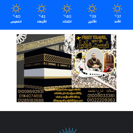
40
41
40
39
37
℃
℃
℃
℃
℃
الأحد
الأثنين
الثلاثاء
الأربعاء
الخميس