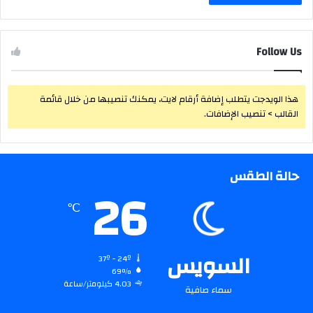
Follow Us
هذا الويدجت يتطلب إضافة أرقام لايت، يمكنك تنصيبها من خلال قائمة
القالب > تنصيب الإضافات.
حالة الطقس
26
℃
السويس
37º - 24º
69%
4.03 كيلومتر/ساعة
سماء صافية