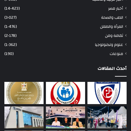
أخبار مصر
(14٬423)
الطب والصحة
(3٬027)
المرأة والطفل
(1٬476)
ثقافة وفن
(2٬178)
علوم وتكنولوجيا
(1٬362)
منوعات
(190)
أحدث المقالات