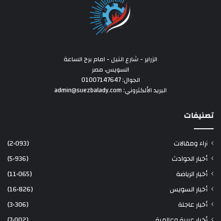
الزراير - شارع النيل - امام برج الساعة
السويس، مصر
الجوال: 01007147647
البريد الألكتروني: admin@suezbalady.com
تصنيفات
آراء ومقالات
(2٬093)
أخبار الحوادث
(5٬936)
أخبار الرياضة
(11٬065)
أخبار السويس
(16٬826)
أخبار عاجلة
(3٬306)
أخبار عربية وعالمية
(7٬002)