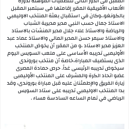
المقبل فى الدور الثانى للتصفيات المؤهلة لدورة
الألعاب الأفريقية المقرر إقامتها فى سبتمبر المقبل
بالكونغو.،وكان في استقبال بعثة المنتخب الاوليمبي
الاستاذ جمال حسب النبي مدير مديرية الشباب
والرياضة والاستاذ علاء جلال مدير المنشآت بالاستاد
والاستاذ سيمر حسن المدير المالي والاستاذ عماد عبد
العزيز مدير الاستاد ،و من المقرر أن يخوض المنتخب
الأوليمبى تدريبه الأساسى على ملعب السويس اليوم
الذى يستضيف المباراة،خاصة أن منتخب بوروندى
سيخوض تدريبه الرئيسى غداً. حرص حمادة المصرى
عضو اتحاد الكرة والمشرف على المنتخب الأوليمبى
زيارة الفريق والإطمئنان عليه قبل مباراة بوروندى، وقد
بدا المنتخب الاوليمبي تدريبه على ستاد السويس
الرياضي في تمام الساعه السادسة مساء .