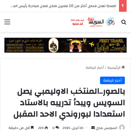
الصحة تعلن فحص أكثر من 10 ملايين طفل ضمن مبادرة رئيس الجمهورية للكشف المبكر وعلاج فقدان السمع لدى حديثي الولادة
بحث عن
الق
الرئيسية
/
أخبار الرياضة
أخبار الرياضة
بالصور..المنتخب الاوليمبي يصل
السويس ويبدأ تدريبه بالاستاد
استعدادا لبوروندي الاحد المقبل
أرسل
السويس بلدي
10 أبريل، 2015
0
219
أقل من دقيقة