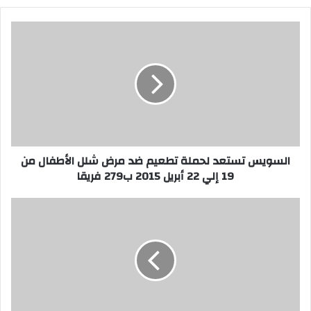
السويس
تستعد
لحملة
تطعيم
ضد
مرض
شلل
الأطفال
من
19
السويس تستعد لحملة تطعيم ضد مرض شلل الأطفال من
إلي
19 إلي 22 أبريل 2015 ب279 فريقا
22
أبريل
بالصور..المنتخب
2015
الاوليمبي
ب279
يصل
فريقا
السويس
ويبدأ
تدريبه
بالاستاد
استعدادا