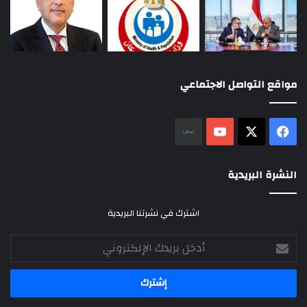
مواقع التواصل الاجتماعي
‫X
فيسبوك
‫YouTube
نلض
النشرة البريدية
اشترك في نشرتنا البريدية
أدخل
بريدك
الإلكتروني