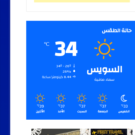
حالة الطقس
34
℃
السويس
34º - 26º
26%
8.44 كيلومتر/ساعة
سماء صافية
39
37
37
37
33
℃
℃
℃
℃
℃
الخميس
الجمعة
السبت
الأحد
الأثنين