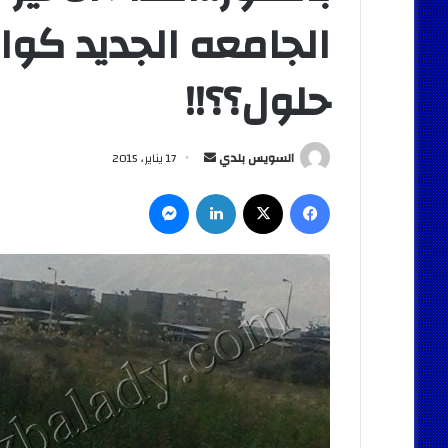
الجامعه الجديد كو
حلول؟؟!!
أرسل
السويس بلدي
17 يناير، 2015
بريدا
فيسبوك
‫X
لينكدإن
ماسنجر
إلكترونيا