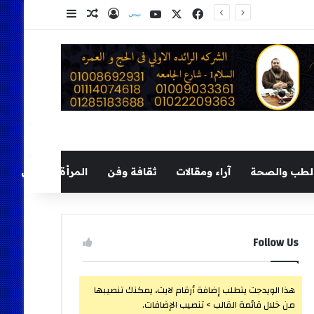
‫X
فيسبوك
‫YouTube
نلض
تسجيل الدخول
مقال عشوائي
إضافة عمود ج
لطب والصحة
آراء ومقالات
ثقافة وفن
المرأة والطفل
Follow Us
هذا الويدجت يتطلب إضافة أرقام لايت، يمكنك تنصيبها
من خلال قائمة القالب > تنصيب الإضافات.