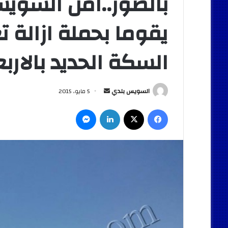
بالصور..امن السويس
يقوما بحملة ازالة 
السكة الحديد بالارب
أرسل
السويس بلدي
5 مايو، 2015
بريدا
فيسبوك
‫X
لينكدإن
ماسنجر
إلكترونيا