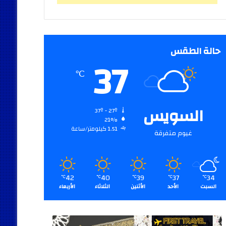
حالة الطقس
37
℃
السويس
37º - 27º
21%
1.51 كيلومتر/ساعة
غيوم متفرقة
42
40
39
37
34
℃
℃
℃
℃
℃
السبت
الأحد
الأثنين
الثلاثاء
الأربعاء