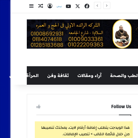
‫X
فيسبوك
‫YouTube
نلض
تسجيل الدخول
مقال عشوائي
إضافة عمود ج
لطب والصحة
آراء ومقالات
ثقافة وفن
المرأة والطفل
Follow Us
هذا الويدجت يتطلب إضافة أرقام لايت، يمكنك تنصيبها
من خلال قائمة القالب > تنصيب الإضافات.