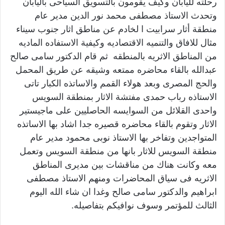
رحلته لليابان وكيف يقومون بالتسويق السياحى باليابان
وتحدث الاستاذ مصطفى محمد نور الدين مدير عام
منطقة أثار سرابيت ا لخادم عن مناطق اثار جنوب سيناء
مثال للافاق والتنميه الاقتصاديه وكيفية الاستفاده الماديه
من المناطق الاثريه بالمنطقه ثم قام الدكتور سامى صالح
عبدالله بالقاء محاضره ممتعه وشيقه عن طريق المحمل
والحج المصرى وبعد هولاء القمم والاساتذه الكبار تاتى
الاستاذه رباب حمدى مفتشة الاثار بمنطقة السويس
واحدى القلائل من السوايسه الحاصليين على ماجيستير
الاثار وتقوم بالقاء محاضره قصيره جدا اشاد بها الاساتذه
المتواجدين وتفاخر بها الاستاذ نوبى محمود مدير عام
منطقة السويس للاثار بانها من منطقة السويس وتعمل
معه وكانت هناك من مناقشات بين مديرى المناطق
الاثريه فى سياق المحاضرات ومنهم الاستاذ مصطفى
ابراهيم والدكتور سامى صالح وغدا ان شاء الله اليوم
الثالث للمؤتمر وسوف نوافيكم بتفاصيله.