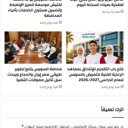
تفقدية بميناء السخنة اليوم
تفتيش موسعة لتعزيز الإنضباط
وتحسين مستوى الخدمات بأحياء
منذ 11 ساعة
المحافظة
منذ يوم واحد
فتح باب التقديم للإلتحاق بمعاهد
محافظ السويس يتابع تطوير
الرعاية الفنية للتمريض بالسويس
طريقي مصر إيران والحجاج ويبحث
للعام الدراسى2026/2027
سبل تذليل معوقات التنفيذ
منذ يوم واحد
منذ يوم واحد
اترك تعليقاً
لن يتم نشر عنوان بريدك الإلكتروني.
الحقول الإلزامية مشار إليها بـ
*