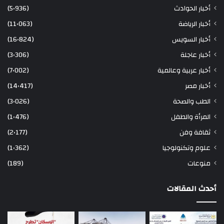
أخبار الحوادث
(5٬936)
أخبار الرياضة
(11٬063)
أخبار السويس
(16٬824)
أخبار عاجلة
(3٬306)
أخبار عربية وعالمية
(7٬002)
أخبار مصر
(14٬417)
الطب والصحة
(3٬026)
المرأة والطفل
(1٬476)
ثقافة وفن
(2٬177)
علوم وتكنولوجيا
(1٬362)
منوعات
(189)
أحدث المقالات