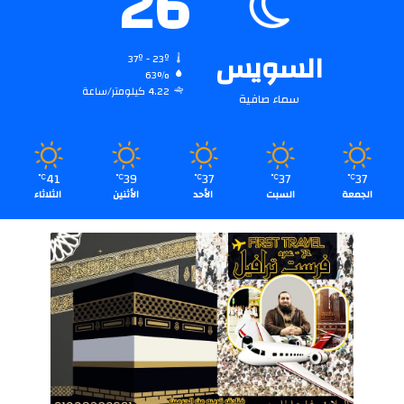
26
السويس
37º - 23º
63%
4.22 كيلومتر/ساعة
سماء صافية
41
39
37
37
37
℃
℃
℃
℃
℃
الجمعة
السبت
الأحد
الأثنين
الثلاثاء