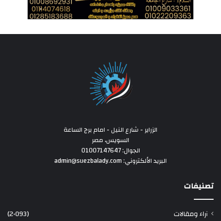
الزراير - شارع النيل - امام برج الساعة
السويس، مصر
الجوال: 01007147647
البريد الألكتروني: admin@suezbalady.com
تصنيفات
آراء ومقالات
(2٬093)