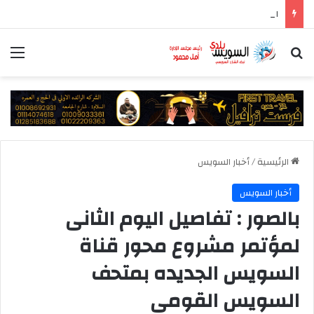
المركز الإعلامي لمجلس الوزراء يستعرض تفاصيل طرح وزارة الإسكان وحدات سكنية بنظام الإيجار
بحث عن
الق
الرئيسية
/
أخبار السويس
أخبار السويس
بالصور : تفاصيل اليوم الثانى
لمؤتمر مشروع محور قناة
السويس الجديده بمتحف
السويس القومى