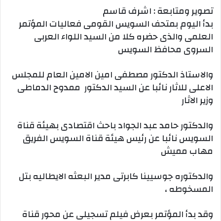
تصوير ومتابعة : اشرف قاسم
بدأ اليوم بمتحف السويس القومى فعاليات المؤتمر
العلمى والذى حضره كلا من السيد اللواء العربى
السروى محافظ السويس
والاستاذ الدكتور مصطفى امين الامين العام للمجلس
الاعلى للاثار نائبا عن السيد الدكتور ممدوح الدماطى
وزير الاثار
وال
دكتور حامد عبد الجواد باحث اقتصادى بهيئة قناة
السويس نائبا عن رئيس هيئة قناة السويس الفريق
مهاب مميش
والدكتوره جوسيينا كابرتى مدير البعثه الايطاليه بتل
المسخوطه ،
وقد بدأ المؤتمر بعرض فيلم تسجيلى عن محور قناة