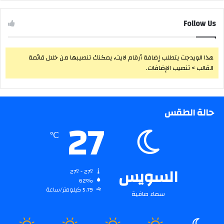
Follow Us
هذا الويدجت يتطلب إضافة أرقام لايت، يمكنك تنصيبها من خلال قائمة
القالب > تنصيب الإضافات.
حالة الطقس
27
℃
السويس
27º - 27º
62%
5.79 كيلومتر/ساعة
سماء صافية