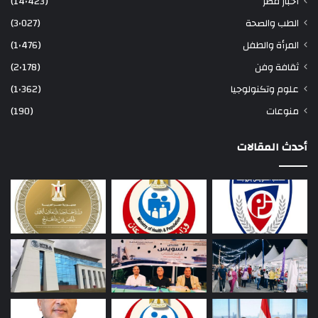
أخبار مصر
(14٬423)
الطب والصحة
(3٬027)
المرأة والطفل
(1٬476)
ثقافة وفن
(2٬178)
علوم وتكنولوجيا
(1٬362)
منوعات
(190)
أحدث المقالات