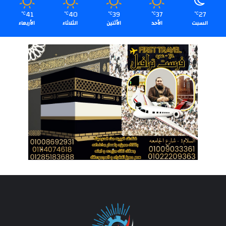
41
40
39
37
27
℃
℃
℃
℃
℃
السبت
الأحد
الأثنين
الثلاثاء
الأربعاء