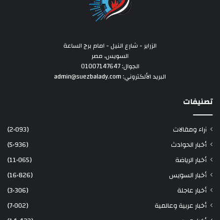
الزراير - شارع النيل - امام برج الساعة
السويس، مصر
الجوال: 01007147647
البريد الألكتروني: admin@suezbalady.com
تصنيفات
آراء ومقالات
(2٬093)
أخبار الحوادث
(5٬936)
أخبار الرياضة
(11٬065)
أخبار السويس
(16٬826)
أخبار عاجلة
(3٬306)
أخبار عربية وعالمية
(7٬002)