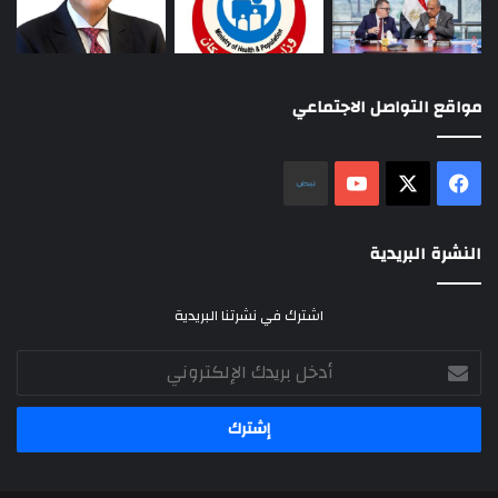
مواقع التواصل الاجتماعي
‫X
فيسبوك
‫YouTube
نلض
النشرة البريدية
اشترك في نشرتنا البريدية
أدخل
بريدك
الإلكتروني