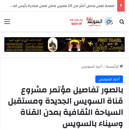
تدين استهداف ناقلة نفط إماراتية في مضيق هرمز
بحث عن
الق
الرئيسية
/
أخبار السويس
أخبار السويس
بالصور تفاصيل مؤتمر مشروع
قناة السويس الجديدة ومستقبل
السياحة الثقافية بمدن القناة
وسيناء بالسويس