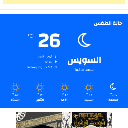
حالة الطقس
26
℃
السويس
26º - 26º
63%
6.2 كيلومتر/ساعة
سماء صافية
40
39
37
37
26
℃
℃
℃
℃
℃
الجمعة
السبت
الأحد
الأثنين
الثلاثاء