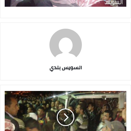
السويس بلدي
بالصور..جنازة
شعبية
مهيبة
لقتيلا
السويس