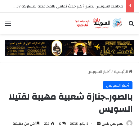
محافظ السويس يدشن أكبر حدث ثقافى بالمحافظة بمشاركة 37 دار نشر مصرية
بحث عن
الق
الرئيسية
/
أخبار السويس
أخبار السويس
بالصور..جنازة شعبية مهيبة لقتيلا
السويس
أرسل
السويس بلدي
5 يناير، 2015
0
217
أقل من دقيقة
بريدا
إلكترونيا