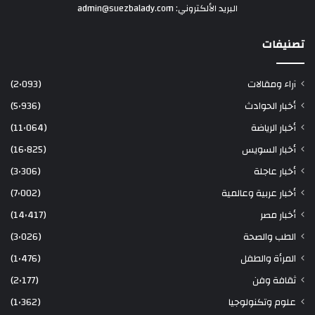
البريد الألكتروني: admin@suezbalady.com
تصنيفات
آراء ومقالات
(2٬093)
أخبار الحوادث
(5٬936)
أخبار الرياضة
(11٬064)
أخبار السويس
(16٬825)
أخبار عاجلة
(3٬306)
أخبار عربية وعالمية
(7٬002)
أخبار مصر
(14٬417)
الطب والصحة
(3٬026)
المرأة والطفل
(1٬476)
ثقافة وفن
(2٬177)
علوم وتكنولوجيا
(1٬362)