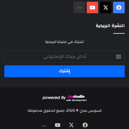
‫X
فيسبوك
‫YouTube
نلض
النشرة البريدية
اشترك في نشرتنا البريدية
أدخل
بريدك
الإلكتروني
السويس بلدي © 2026، جميع الحقوق محفوظة
‫X
فيسبوك
‫YouTube
نلض