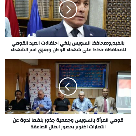
احتفالات
العيد
القومي
للمحافظة
حدادا
على
شهداء
بالفيديو:محافظ السويس يلغي احتفالات العيد القومي
الوطن
للمحافظة حدادا على شهداء الوطن ويعزي اسر الشهداء
ويعزي
اسر
قومي
الشهداء
المرأة
بالسويس
وجمعية
جذور
ينظما
ندوة
عن
انتصارات
اكتوبر
قومي المرأة بالسويس وجمعية جذور ينظما ندوة عن
بحضور
انتصارات اكتوبر بحضور ابطال الصاعقة
ابطال