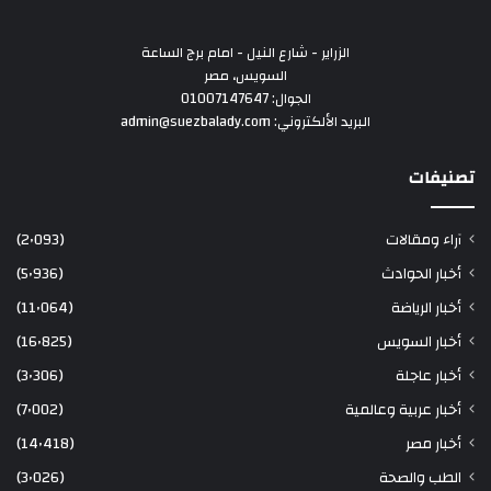
الزراير - شارع النيل - امام برج الساعة
السويس، مصر
الجوال: 01007147647
البريد الألكتروني: admin@suezbalady.com
تصنيفات
آراء ومقالات
(2٬093)
أخبار الحوادث
(5٬936)
أخبار الرياضة
(11٬064)
أخبار السويس
(16٬825)
أخبار عاجلة
(3٬306)
أخبار عربية وعالمية
(7٬002)
أخبار مصر
(14٬418)
الطب والصحة
(3٬026)