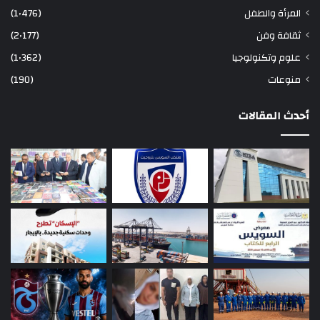
المرأة والطفل
(1٬476)
ثقافة وفن
(2٬177)
علوم وتكنولوجيا
(1٬362)
منوعات
(190)
أحدث المقالات