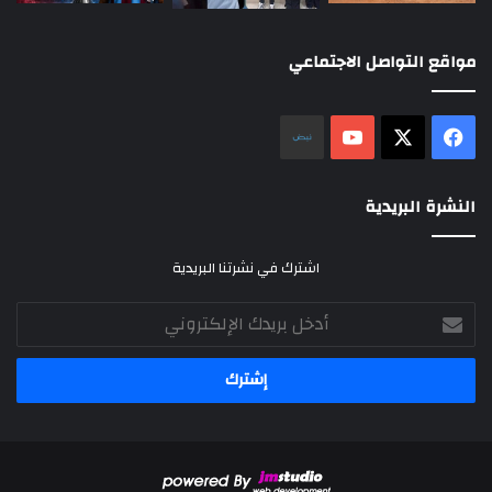
مواقع التواصل الاجتماعي
‫X
فيسبوك
‫YouTube
نلض
النشرة البريدية
اشترك في نشرتنا البريدية
أدخل
بريدك
الإلكتروني