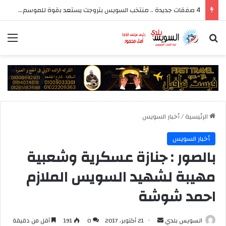
4 صفقات جديدة .. منتخب السويس بتروجت يستعد بقوة للموسم الجديد بقيادة سيد عيد
بحث عن
الق
الرئيسية
/
أخبار السويس
أخبار السويس
بالصور : جنازة عسكرية وشعبية
مهيبة لشهيد السويس الملازم
احمد شوشة
أرسل
السويس بلدي
21 أكتوبر، 2017
0
191
أقل من دقيقة