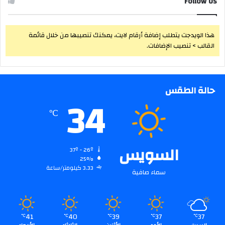
Follow Us
هذا الويدجت يتطلب إضافة أرقام لايت، يمكنك تنصيبها من خلال قائمة
القالب > تنصيب الإضافات.
حالة الطقس
34
℃
السويس
37º - 26º
25%
3.33 كيلومتر/ساعة
سماء صافية
41
40
39
37
37
℃
℃
℃
℃
℃