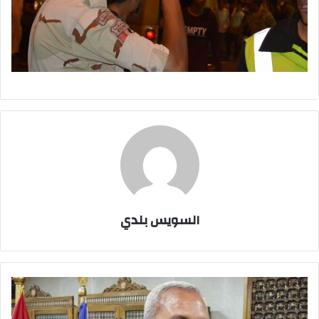
السويس بلدي
بالفيديو:محافظ
السويس
يلغي