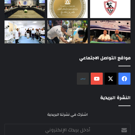
مواقع التواصل الاجتماعي
‫X
فيسبوك
‫YouTube
نلض
النشرة البريدية
اشترك في نشرتنا البريدية
أدخل
بريدك