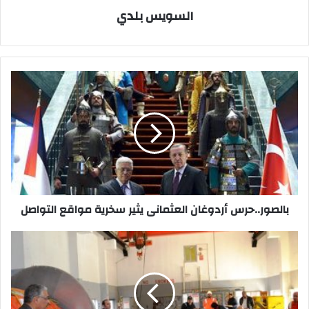
السويس بلدي
بالصور..حرس
أردوغان
العثمانى
يثير
سخرية
مواقع
التواصل
بالصور..حرس أردوغان العثمانى يثير سخرية مواقع التواصل
بالصور..محافظ
السويس
ورئيس
هيئة
موانئ