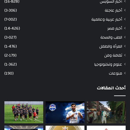
أخبار السويس
(16٬828)
أخبار عاجلة
(3٬306)
أخبار عربية وعالمية
(7٬002)
أخبار مصر
(14٬426)
الطب والصحة
(3٬027)
المرأة والطفل
(1٬476)
ثقافة وفن
(2٬179)
علوم وتكنولوجيا
(1٬362)
منوعات
(190)
أحدث المقالات