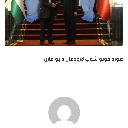
صورة فوتو شوب لارودغان وابو مازن