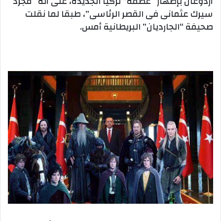
أردوغان بإظهار “عظمة” تركيا الجديدة، على أنه “مجرد
سيرك عثمانى فى القصر الرئاسى”، طبقا لما نقلت
صحيفة “الجارديان” البريطانية أمس.