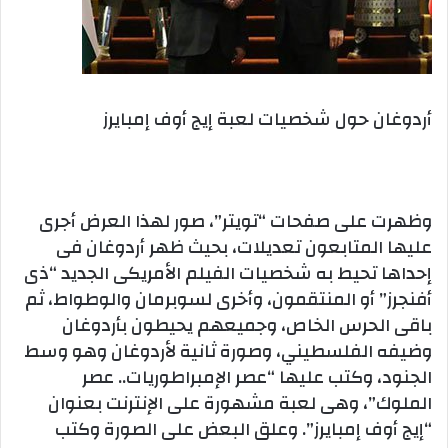
أردوغان حول شخصيات لعبة إيج أوف إمبايرز
وظهرت على صفحات “تويتر”، صور لهذا العرض أجرى
عليها المتابعون تعديلات، بحيث ظهر أردوغان فى
إحداها تحيط به شخصيات الفيلم الأمريكى الجديد “ذى
أفنجرز” أو المنتقمون، وأخرى لسوبرمان والوطواط، ثم
باقى الحرس الخاص، وجميعهم يحيطون بأردوغان
وضيفه الفلسطيني، وصورة ثانية لأردوغان وهو وسط
الجنود، وكتب عليها “عصر الإمبراطوريات.. عصر
الملوك”، وهى لعبة مشهورة على الإنترنت بعنوان
“إيج أوف إمبايرز”. وعلق البعض على الصورة وكتب