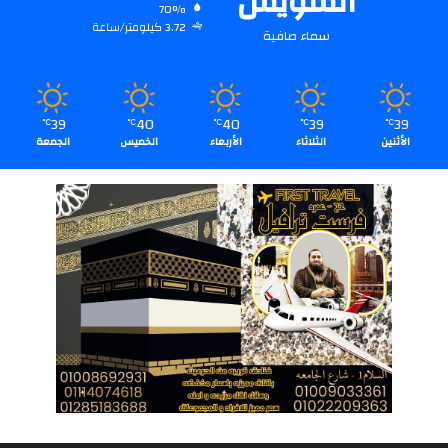
السويس
70%
3.72 كيلومتر/ساعة
سماء صافية
39
40
40
39
39
℃
℃
℃
℃
℃
الأثنين
الثلاثاء
الأربعاء
الخميس
الجمعة