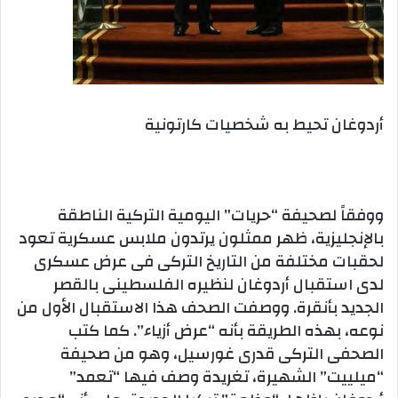
أردوغان تحيط به شخصيات كارتونية
ووفقاً لصحيفة “حريات” اليومية التركية الناطقة
بالإنجليزية، ظهر ممثلون يرتدون ملابس عسكرية تعود
لحقبات مختلفة من التاريخ التركى فى عرض عسكرى
لدى استقبال أردوغان لنظيره الفلسطينى بالقصر
الجديد بأنقرة. ووصفت الصحف هذا الاستقبال الأول من
نوعه، بهذه الطريقة بأنه “عرض أزياء”. كما كتب
الصحفى التركى قدرى غورسيل، وهو من صحيفة
“ميلييت” الشهيرة، تغريدة وصف فيها “تعمد”