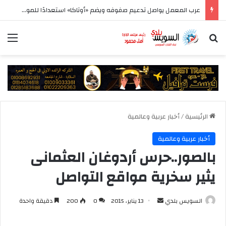
عرب المعمل يواصل تدعيم صفوفه ويضم «أوتاكا» استعدادًا للموسم الجديد
بحث عن
الق
الرئيسية
/
أخبار عربية وعالمية
أخبار عربية وعالمية
بالصور..حرس أردوغان العثمانى
يثير سخرية مواقع التواصل
أرسل
السويس بلدي
13 يناير، 2015
0
200
دقيقة واحدة
بريدا
إلكترونيا