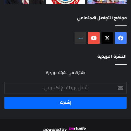
مواقع التواصل الاجتماعي
‫X
فيسبوك
‫YouTube
نلض
النشرة البريدية
اشترك في نشرتنا البريدية
أدخل
بريدك
الإلكتروني