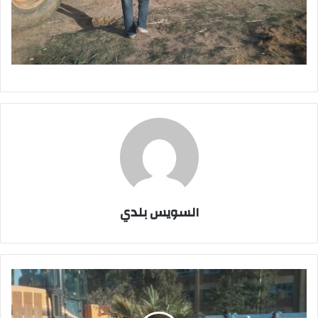
السويس بلدي
بالصور..حملة
لازالة
المخلفات