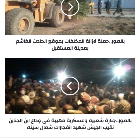
بموقع
الحادث
الغاشم
بمدينة
المستقبل
بالصور..حملة لازالة المخلفات بموقع الحادث الغاشم
بمدينة المستقبل
بالصور..جنازة
شعبية
وعسكرية
مهيبة
في
وداع
ابن
الجناين
نقيب
الجيش
بالصور..جنازة شعبية وعسكرية مهيبة في وداع ابن الجناين
شهيد
نقيب الجيش شهيد انفجارات شمال سيناء
انفجارات
شمال