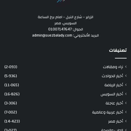
الزراير - شارع النيل - امام برج الساعة
السويس، مصر
الجوال: 01007147647
البريد الألكتروني: admin@suezbalady.com
تصنيفات
آراء ومقالات
(2٬093)
أخبار الحوادث
(5٬936)
أخبار الرياضة
(11٬065)
أخبار السويس
(16٬826)
أخبار عاجلة
(3٬306)
أخبار عربية وعالمية
(7٬002)
أخبار مصر
(14٬423)
الطب والصحة
(3٬027)