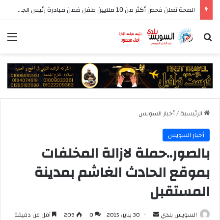
الصحة تعلن فحص أكثر من 10 ملايين طفل ضمن مبادرة رئيس الجمهورية للكشف المبكر وعلاج فقدان السمع لدى حديثي الولادة
بحث عن
الق
الرئيسية
/
أخبار السويس
أخبار السويس
بالصور..حملة لازالة المخلفات
بموقع الحادث الغاشم بمدينة
المستقبل
أرسل
السويس بلدي
30 يناير، 2015
0
209
أقل من دقيقة