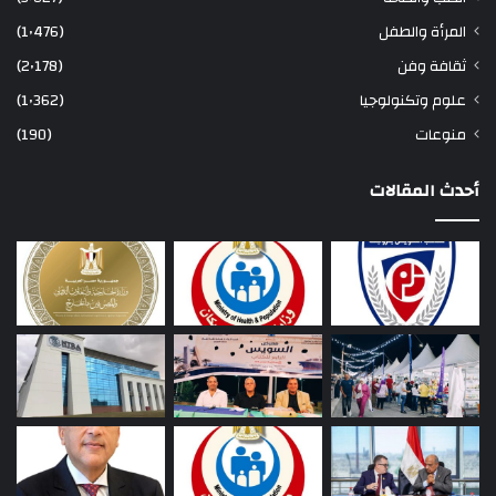
المرأة والطفل
(1٬476)
ثقافة وفن
(2٬178)
علوم وتكنولوجيا
(1٬362)
منوعات
(190)
أحدث المقالات