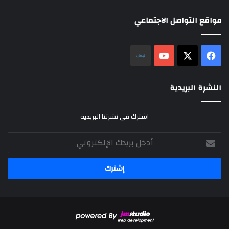
مواقع التواصل الاجتماعي
‫X
فيسبوك
‫YouTube
نلض
النشرة البريدية
اشترك في نشرتنا البريدية
أدخل
بريدك
الإلكتروني