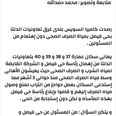
متابعة وتصوير : محمد حمدالله
رصدت كاميرا السويس بلدى غرق تعاونيات الدلتا
بحى فيصل بمياة الصرف الصحى دون إهتمام من
المسئولين .
يعانى سكان عمارة 37 و 38 و 39 و 40 بتعاونيات
الدلتا من إهمال رئاسة حى فيصل و الشركة القابضة
لمياه الشرب و الصرف الصحى حيث يعيشون الأهالى
وسط مياه الصرف الصحى منذ حوالى 3 أشهر مما
إستدعى السكان بعمل حواجز من التراب لمنع وصول
مياه الصرف إليهم و قاموا بإبلاغ رئاسة حى فيصل
بهذه المأساه و لكن دون إستجابة من الحى .
و يتكرر السؤال : من المسئول عن حى فيصل و