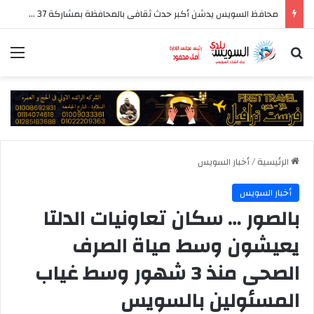
قصور الثقافة تشارك في معرض السويس الرابع للكتاب بأكثر من 250 عنوانا وببرنامج فني عبر المسرح المتنقل
بحث عن
الق
الرئيسية
/
أخبار السويس
أخبار السويس
بالصور … سكان تعاونيات الدلتا
يعيشون وسط مياة الصرف
الصحى منذ 3 شهور وسط غياب
المسئولين بالسويس