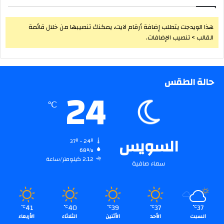
هذا الويدجت يتطلب إضافة أرقام لايت، يمكنك تنصيبها من خلال قائمة
القالب > تنصيب الإضافات.
حالة الطقس
24
℃
السويس
37º - 24º
68%
2.12 كيلومتر/ساعة
سماء صافية
41
40
39
37
37
℃
℃
℃
℃
℃
السبت
الأحد
الأثنين
الثلاثاء
الأربعاء