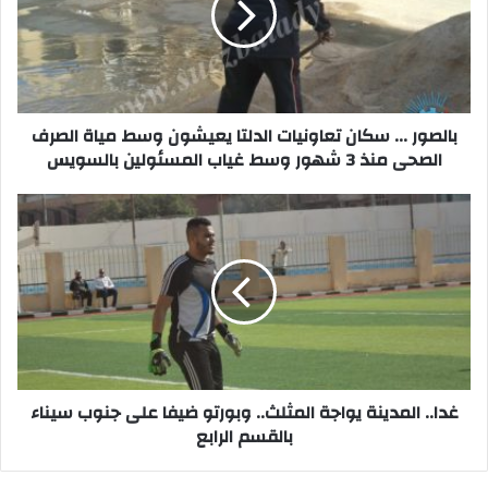
الدلتا
يعيشون
وسط
مياة
الصرف
الصحى
بالصور ... سكان تعاونيات الدلتا يعيشون وسط مياة الصرف
منذ
الصحى منذ 3 شهور وسط غياب المسئولين بالسويس
3
شهور
غدا..
وسط
المدينة
غياب
يواجة
المسئولين
المثلث..
بالسويس
وبورتو
ضيفا
على
جنوب
سيناء
بالقسم
غدا.. المدينة يواجة المثلث.. وبورتو ضيفا على جنوب سيناء
الرابع
بالقسم الرابع