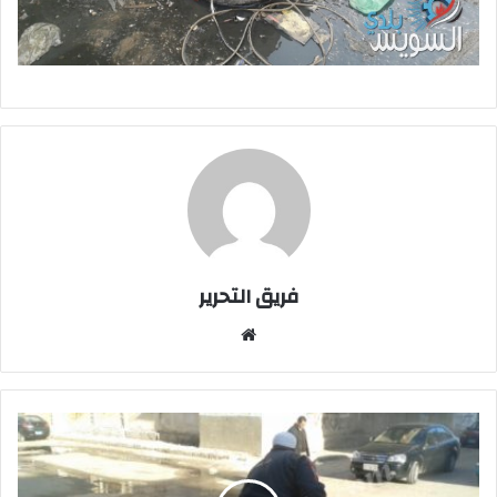
فريق التحرير
موقع
الويب
بالصور
...
سكان
تعاونيات