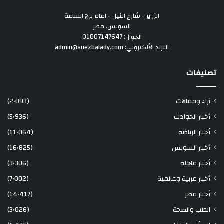
الزراير - شارع النيل - امام برج الساعة
السويس، مصر
الجوال: 01007147647
البريد الألكتروني: admin@suezbalady.com
تصنيفات
آراء ومقالات
(2٬093)
أخبار الحوادث
(5٬936)
أخبار الرياضة
(11٬064)
أخبار السويس
(16٬825)
أخبار عاجلة
(3٬306)
أخبار عربية وعالمية
(7٬002)
أخبار مصر
(14٬417)
الطب والصحة
(3٬026)