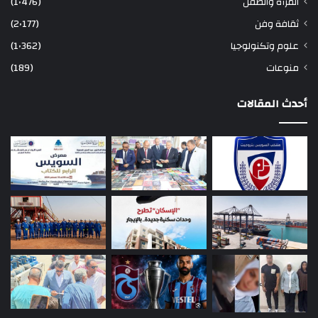
المرأة والطفل
(1٬476)
ثقافة وفن
(2٬177)
علوم وتكنولوجيا
(1٬362)
منوعات
(189)
أحدث المقالات