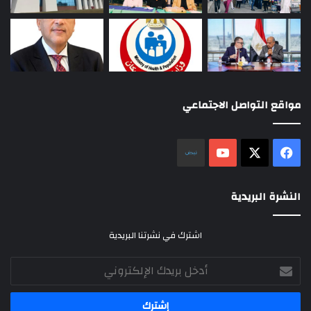
مواقع التواصل الاجتماعي
‫X
فيسبوك
‫YouTube
نلض
النشرة البريدية
اشترك في نشرتنا البريدية
أدخل
بريدك
الإلكتروني