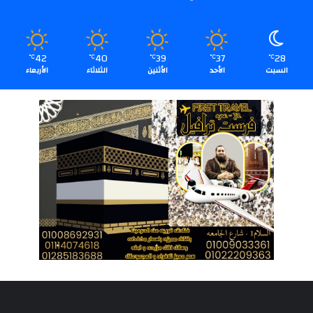
42
40
39
37
28
℃
℃
℃
℃
℃
السبت
الأحد
الأثنين
الثلاثاء
الأربعاء