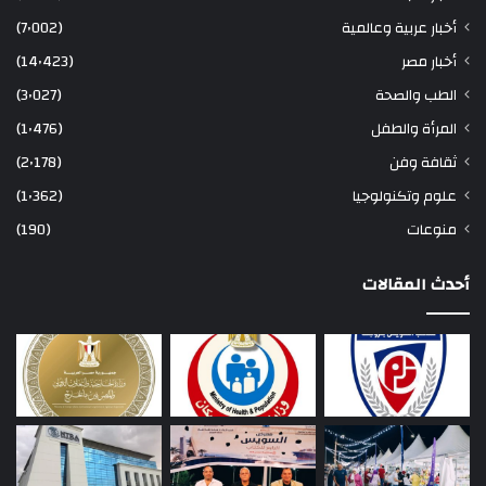
أخبار عربية وعالمية
(7٬002)
أخبار مصر
(14٬423)
الطب والصحة
(3٬027)
المرأة والطفل
(1٬476)
ثقافة وفن
(2٬178)
علوم وتكنولوجيا
(1٬362)
منوعات
(190)
أحدث المقالات