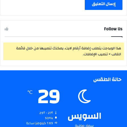
Follow Us
هذا الويدجت يتطلب إضافة أرقام لايت، يمكنك تنصيبها من خلال قائمة
القالب > تنصيب الإضافات.
حالة الطقس
29
℃
السويس
29º - 27º
50%
7.69 كيلومتر/ساعة
سماء صافية