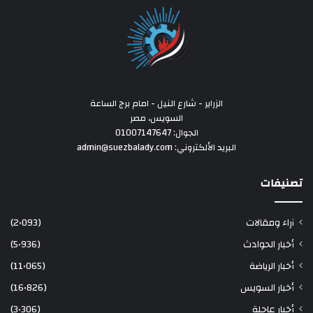
الزراير - شارع النيل - امام برج الساعة
السويس، مصر
الجوال: 01007147647
البريد الألكتروني: admin@suezbalady.com
تصنيفات
آراء ومقالات
(2٬093)
أخبار الحوادث
(5٬936)
أخبار الرياضة
(11٬065)
أخبار السويس
(16٬826)
أخبار عاجلة
(3٬306)