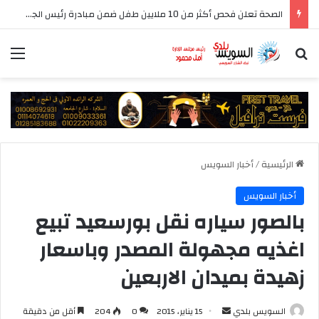
الصحة تعلن فحص أكثر من 10 ملايين طفل ضمن مبادرة رئيس الجمهورية للكشف المبكر وعلاج فقدان السمع لدى حديثي الولادة
بحث عن
الق
الرئيسية
/
أخبار السويس
أخبار السويس
بالصور سياره نقل بورسعيد تبيع
اغذيه مجهولة المصدر وباسعار
زهيدة بميدان الاربعين
أرسل
السويس بلدي
15 يناير، 2015
0
204
أقل من دقيقة