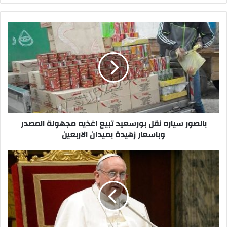
بالصور
سياره
نقل
بورسعيد
تبيع
اغذيه
مجهولة
المصدر
وباسعار
زهيدة
بالصور سياره نقل بورسعيد تبيع اغذيه مجهولة المصدر
بميدان
وباسعار زهيدة بميدان الاربعين
الاربعين
استياء
بابا
الفاتيكان
من
إهانة
الاديان