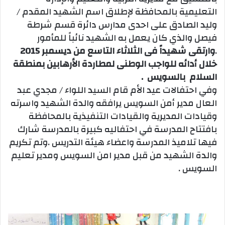
التعليمية بالمحافظة لإطلاق اسم الشهيد المقدم /
وليد الصادق على احدى مدارس دائرة قسم شرطة
فيصل والذي كان يعمل به الشهيد نائباً للمأمور
.
وارتقى شهيداً فى الثلاثاء التاسع من ديسمبر 2015
خلال أدائه للواجب الوطنى لمطاردة الأرهابين بمنطقة
السلام بالسويس .
وفي احتفالات عيد الأم قام السيد اللواء / مجدي عبد
العال مدير أمن السويس يرافقه والدة الشهيد واسرته
وقيادات المديرية والقيادات التنفيذية بالمحافظة
بافتتاح المدرسة في احتفاليه كبيرة بالمدرسة شارك
فيها تلاميذ المدرسة واعضاء هيئة التدريس .وتم تكريم
والدة الشهيد من قبل مدير امن السويس ومدير تعليم
السويس .