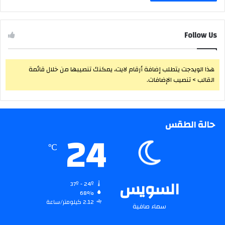
Follow Us
هذا الويدجت يتطلب إضافة أرقام لايت، يمكنك تنصيبها من خلال قائمة
القالب > تنصيب الإضافات.
حالة الطقس
24
℃
السويس
37º - 24º
68%
2.12 كيلومتر/ساعة
سماء صافية