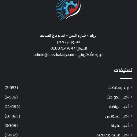
الزراير - شارع النيل - امام برج الساعة
السويس، مصر
الجوال: 01007147647
البريد الألكتروني: admin@suezbalady.com
تصنيفات
آراء ومقالات
(2٬093)
أخبار الحوادث
(5٬936)
أخبار الرياضة
(11٬064)
أخبار السويس
(16٬825)
أخبار عاجلة
(3٬306)
أخبار عربية وعالمية
(7٬002)