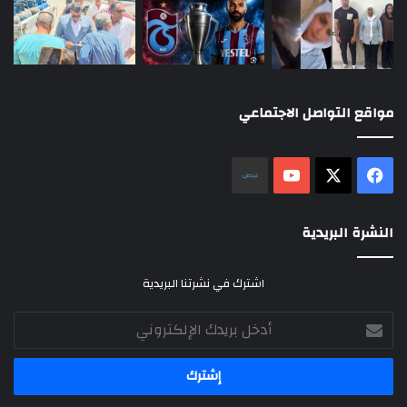
مواقع التواصل الاجتماعي
‫X
فيسبوك
‫YouTube
نلض
النشرة البريدية
اشترك في نشرتنا البريدية
أدخل
بريدك
الإلكتروني