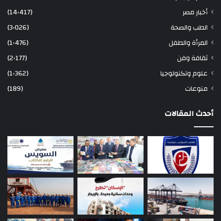
أخبار مصر
(14٬417)
الطب والصحة
(3٬026)
المرأة والطفل
(1٬476)
ثقافة وفن
(2٬177)
علوم وتكنولوجيا
(1٬362)
منوعات
(189)
أحدث المقالات