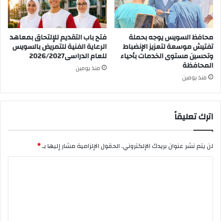
محافظ السويس يوجه بحملة
فتح باب التقديم للإلتحاق بمعاهد
تفتيش موسعة لتعزيز الإنضباط
الرعاية الفنية للتمريض بالسويس
وتحسين مستوى الخدمات بأحياء
للعام الدراسى2026/2027
المحافظة
منذ يومين
منذ يومين
اترك تعليقاً
لن يتم نشر عنوان بريدك الإلكتروني.
الحقول الإلزامية مشار إليها بـ
*
ا
ل
ت
ع