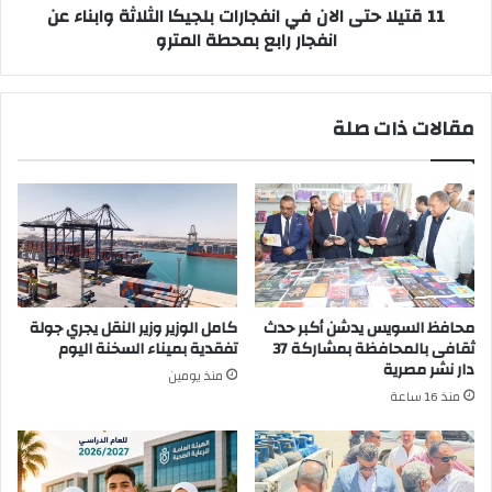
عن
11 قتيلا حتى الان في انفجارات بلجيكا الثلاثة وابناء عن
انفجار
انفجار رابع بمحطة المترو
رابع
بمحطة
المترو
مقالات ذات صلة
محافظ السويس يدشن أكبر حدث
كامل الوزير وزير النقل يجري جولة
ثقافى بالمحافظة بمشاركة 37
تفقدية بميناء السخنة اليوم
دار نشر مصرية
منذ يومين
منذ 16 ساعة