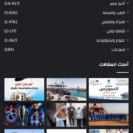
أخبار مصر
(14٬417)
الطب والصحة
(3٬026)
المرأة والطفل
(1٬476)
ثقافة وفن
(2٬177)
علوم وتكنولوجيا
(1٬362)
منوعات
(189)
أحدث المقالات