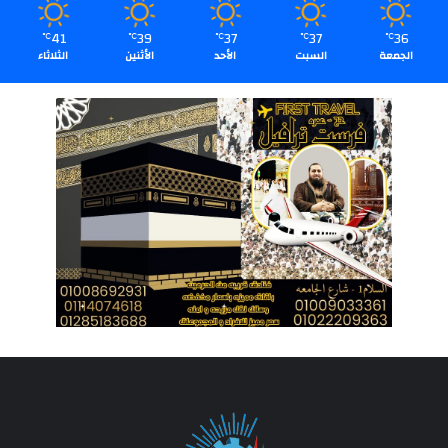
41
39
37
37
36
℃
℃
℃
℃
℃
الجمعة
السبت
الأحد
الأثنين
الثلاثاء