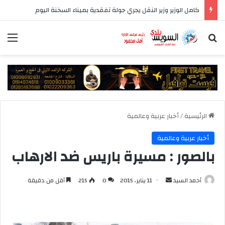
كامل الوزير وزير النقل يجري جولة تفقدية بميناء السخنة اليوم
بحث عن
الق
الرئيسية
/
أخبار عربية وعالمية
أخبار عربية وعالمية
بالصور : مسيرة باريس ضد الارهاب
أرسل
أحمد السيد
11 يناير، 2015
0
215
أقل من دقيقة
بريدا
إلكترونيا