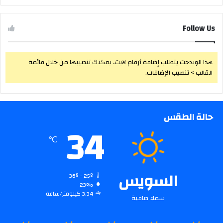
Follow Us
هذا الويدجت يتطلب إضافة أرقام لايت، يمكنك تنصيبها من خلال قائمة
القالب > تنصيب الإضافات.
حالة الطقس
34
℃
السويس
36º - 25º
23%
3.34 كيلومتر/ساعة
سماء صافية