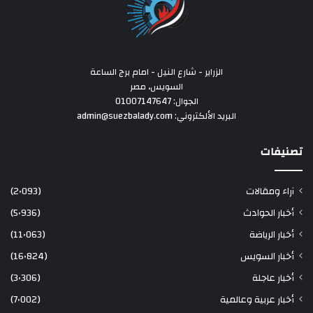
الزراير - شارع النيل - امام برج الساعة
السويس، مصر
الجوال: 01007147647
البريد الألكتروني: admin@suezbalady.com
تصنيفات
آراء ومقالات
(2٬093)
أخبار الحوادث
(5٬936)
أخبار الرياضة
(11٬063)
أخبار السويس
(16٬824)
أخبار عاجلة
(3٬306)
أخبار عربية وعالمية
(7٬002)