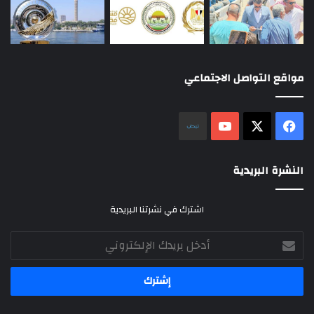
مواقع التواصل الاجتماعي
‫X
فيسبوك
‫YouTube
نلض
النشرة البريدية
اشترك في نشرتنا البريدية
أدخل
بريدك
الإلكتروني