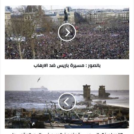
بالصور
:
مسيرة
باريس
ضد
الارهاب
بالصور : مسيرة باريس ضد الارهاب
"الصيادين"
بالسويس
تحذر
من
الصيد
في
البحر
المتوسط
بسبب
"الفيضة