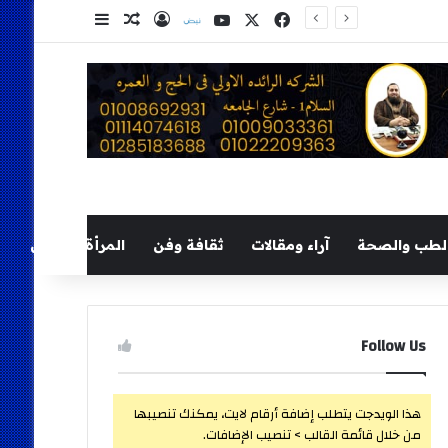
‫X
فيسبوك
‫YouTube
نلض
تسجيل الدخول
مقال عشوائي
إضافة عمود ج
لطب والصحة
آراء ومقالات
ثقافة وفن
المرأة والطفل
Follow Us
هذا الويدجت يتطلب إضافة أرقام لايت، يمكنك تنصيبها
من خلال قائمة القالب > تنصيب الإضافات.