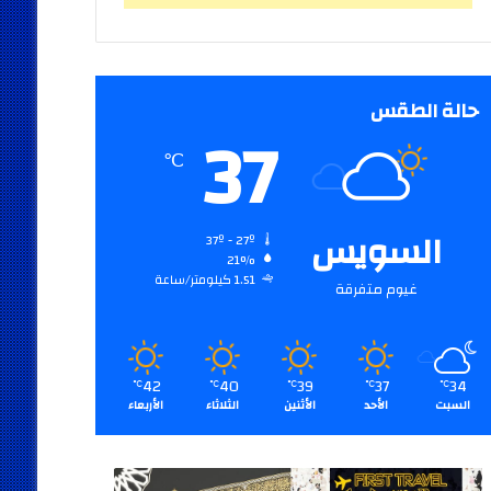
حالة الطقس
37
℃
السويس
37º - 27º
21%
1.51 كيلومتر/ساعة
غيوم متفرقة
42
40
39
37
34
℃
℃
℃
℃
℃
السبت
الأحد
الأثنين
الثلاثاء
الأربعاء