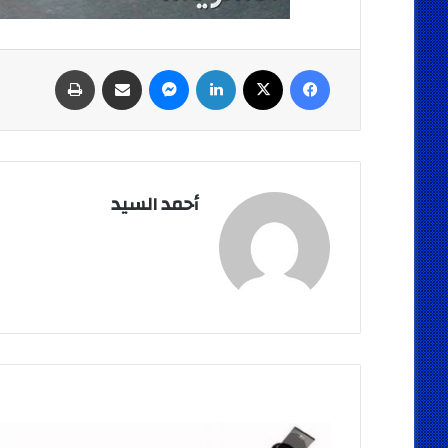
فيسبوك
‫X
لينكدإن
ماسنجر
مشاركة عبر البريد
طباعة
أحمد السيد
الكيبورد
و
الماوس