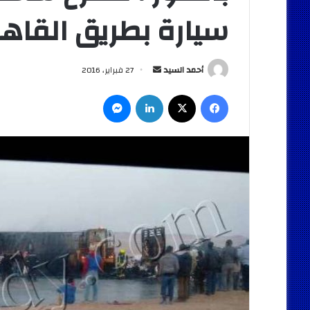
سيارة بطريق القاه
أرسل
أحمد السيد
27 فبراير، 2016
بريدا
فيسبوك
‫X
لينكدإن
ماسنجر
إلكترونيا