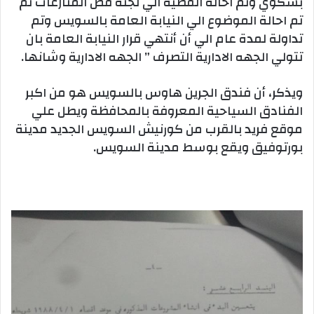
بشكوي وتم احالة القضية الي لجنة فض المنازعات ثم
تم احالة الموضوع الي النيابة العامة بالسويس وتم
تداولة لمدة عام الي أن أنتهي قرار النيابة العامة بان
تتولي الجهه الادارية التصرف ” الجهه الادارية وشانها.
ويذكر، أن فندق الجرين هاوس بالسويس هو من اكبر
الفنادق السياحية المعروفة بالمحافظة ويطل علي
موقع فريد بالقرب من كورنيش السويس الجديد مدينة
بورتوفيق ويقع بوسط مدينة السويس.