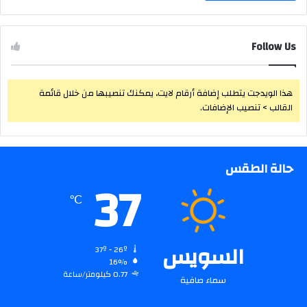
Follow Us
هذا الويدجت يتطلب إضافة أرقام لايت، يمكنك تنصيبها من خلال قائمة
القالب > تنصيب الإضافات.
حالة الطقس
37
℃
السويس
37º - 26º
16%
0.77 كيلومتر/ساعة
سماء صافية