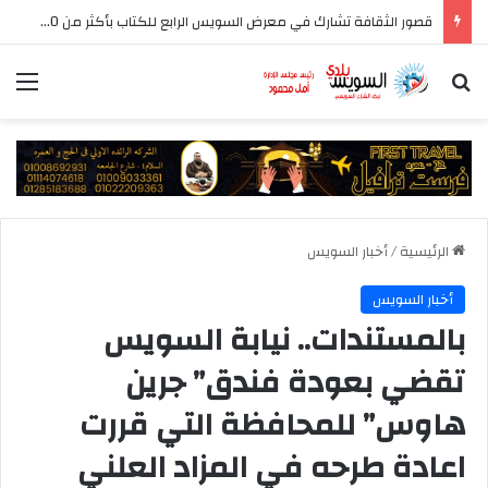
قصور الثقافة تشارك في معرض السويس الرابع للكتاب بأكثر من 250 عنوانا وببرنامج فني عبر المسرح المتنقل
بحث عن
الق
الرئيسية
/
أخبار السويس
أخبار السويس
بالمستندات.. نيابة السويس
تقضي بعودة فندق” جرين
هاوس” للمحافظة التي قررت
اعادة طرحه في المزاد العلني