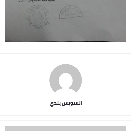
السويس بلدي
بالصور..أمن