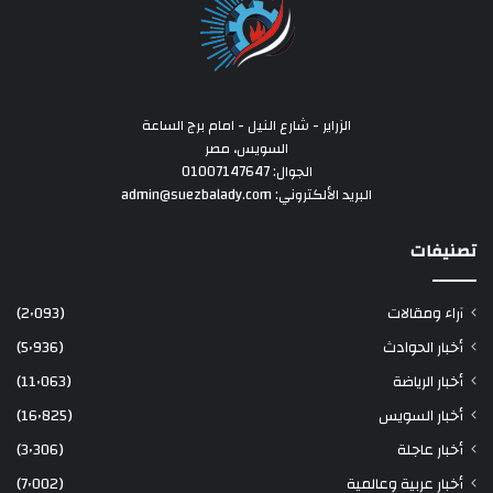
الزراير - شارع النيل - امام برج الساعة
السويس، مصر
الجوال: 01007147647
البريد الألكتروني: admin@suezbalady.com
تصنيفات
آراء ومقالات
(2٬093)
أخبار الحوادث
(5٬936)
أخبار الرياضة
(11٬063)
أخبار السويس
(16٬825)
أخبار عاجلة
(3٬306)
أخبار عربية وعالمية
(7٬002)