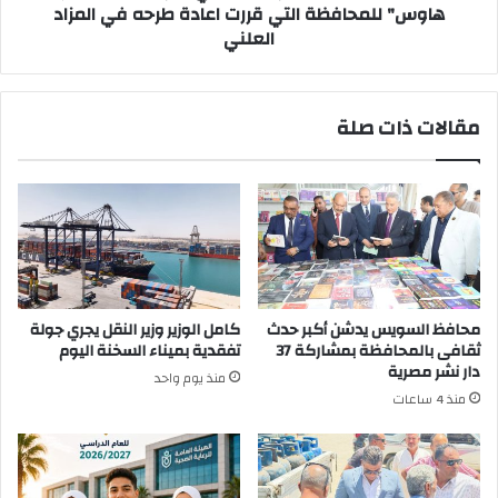
قررت
هاوس" للمحافظة التي قررت اعادة طرحه في المزاد
اعادة
العلني
طرحه
في
المزاد
مقالات ذات صلة
العلني
محافظ السويس يدشن أكبر حدث
كامل الوزير وزير النقل يجري جولة
ثقافى بالمحافظة بمشاركة 37
تفقدية بميناء السخنة اليوم
دار نشر مصرية
منذ يوم واحد
منذ 4 ساعات