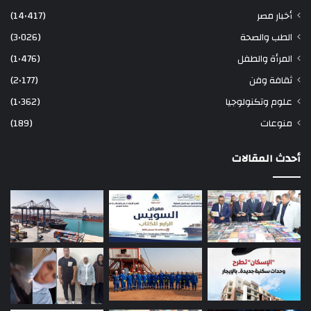
أخبار مصر
(14٬417)
الطب والصحة
(3٬026)
المرأة والطفل
(1٬476)
ثقافة وفن
(2٬177)
علوم وتكنولوجيا
(1٬362)
منوعات
(189)
أحدث المقالات