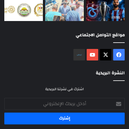
مواقع التواصل الاجتماعي
‫X
فيسبوك
‫YouTube
نلض
النشرة البريدية
اشترك في نشرتنا البريدية
أدخل
بريدك
الإلكتروني