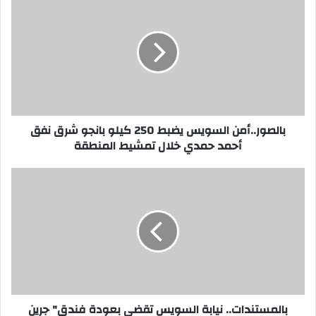
السويس
يضبط
250
كيلو
بانجو
شرق
نفق
أحمد
حمدي
بالصور..أمن السويس يضبط 250 كيلو بانجو شرق نفق
خلال
أحمد حمدي خلال تمشيط المنطقة
تمشيط
المنطقة
بالمستندات..
نيابة
السويس
تقضي
بعودة
فندق"
جرين
هاوس"
للمحافظة
التي
بالمستندات.. نيابة السويس تقضي بعودة فندق" جرين