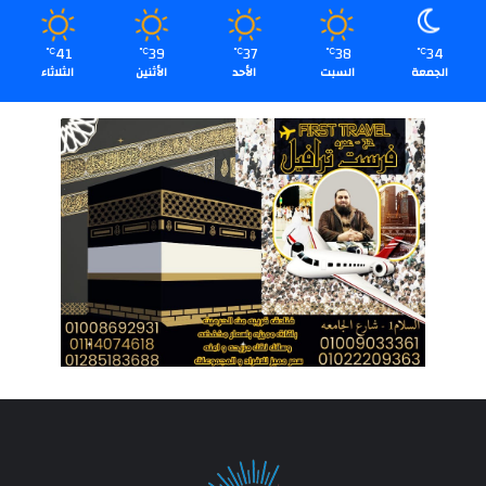
41
39
37
38
34
℃
℃
℃
℃
℃
الجمعة
السبت
الأحد
الأثنين
الثلاثاء