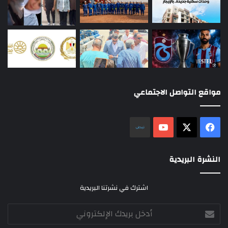
مواقع التواصل الاجتماعي
‫X
فيسبوك
‫YouTube
نلض
النشرة البريدية
اشترك في نشرتنا البريدية
أدخل
بريدك