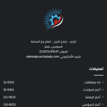
الزراير - شارع النيل - امام برج الساعة
السويس، مصر
الجوال: 01007147647
البريد الألكتروني: admin@suezbalady.com
تصنيفات
آراء ومقالات
(2٬093)
أخبار الحوادث
(5٬936)
أخبار الرياضة
(11٬063)
أخبار السويس
(16٬825)