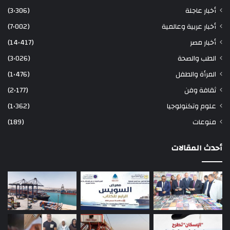
أخبار عاجلة
(3٬306)
أخبار عربية وعالمية
(7٬002)
أخبار مصر
(14٬417)
الطب والصحة
(3٬026)
المرأة والطفل
(1٬476)
ثقافة وفن
(2٬177)
علوم وتكنولوجيا
(1٬362)
منوعات
(189)
أحدث المقالات