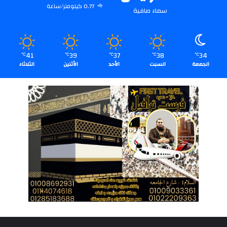
0.77 كيلومتر/ساعة
سماء صافية
41
39
37
38
34
℃
℃
℃
℃
℃
الجمعة
السبت
الأحد
الأثنين
الثلاثاء