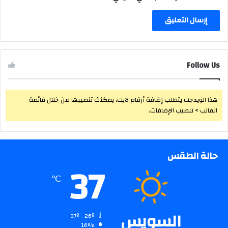
Follow Us
هذا الويدجت يتطلب إضافة أرقام لايت، يمكنك تنصيبها من خلال قائمة
القالب > تنصيب الإضافات.
حالة الطقس
37
℃
السويس
37º - 26º
16%