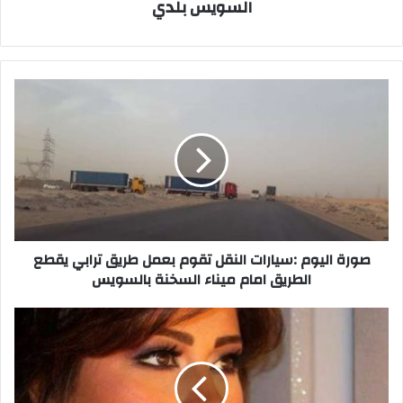
السويس بلدي
صورة
اليوم
:سيارات
النقل
تقوم
بعمل
طريق
ترابي
يقطع
الطريق
صورة اليوم :سيارات النقل تقوم بعمل طريق ترابي يقطع
امام
الطريق امام ميناء السخنة بالسويس
ميناء
السخنة
شيرين
بالسويس
عن
فيديو"بلهارسيا
النيل"،
دعابة