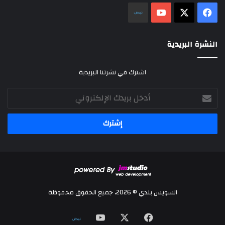
‫X
فيسبوك
‫YouTube
نلض
النشرة البريدية
اشترك في نشرتنا البريدية
أدخل
بريدك
الإلكتروني
السويس بلدي © 2026، جميع الحقوق محفوظة
‫X
فيسبوك
‫YouTube
نلض