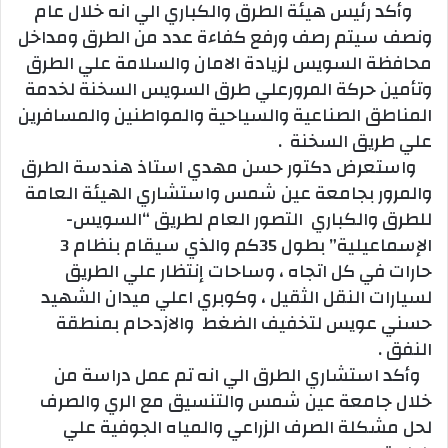
وأكد رئيس هيئة الطرق والكباري الي انه خلال عام
ونصف سيتم رصف ورفع كفاءة عدد من الطرق ومداخل
محافظة السويس لزيادة الامان والسلامة علي الطرق
وتأمين حركة المرورعلي طرق السويس السخنة لخدمة
المناطق الصناعية والسياحية والمواطنين والمسافرين
علي طريق السخنة .
واستعرض دكتور حسن مهدي استاذ هندسة الطرق
والمرور بجامعة عين شمس واستشاري الهيئة العامة
للطرق والكباري التصور العام لطريق “السويس-
الإسماعيلية” بطول 35كم والذي سيقام بنظام 3
حارات في كل اتجاه ، وساحات إنتظار علي الطريق
لسيارات النقل الثقيل ، وكوبري اعلي ميدان الشهيد
حسني عويس لتخفيف الضغط والازدحام بمنطقة
النفق .
وأكد استشاري الطرق الي انه تم عمل دراسة من
خلال جامعة عين شمس والتنسيق مع الري والصرف
لحل مشكلة الصرف الزراعي والمياه الجوفية علي