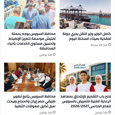
كامل الوزير وزير النقل يجري جولة
محافظ السويس يوجه بحملة
تفقدية بميناء السخنة اليوم
تفتيش موسعة لتعزيز الإنضباط
وتحسين مستوى الخدمات بأحياء
منذ 22 ساعة
المحافظة
منذ يومين
فتح باب التقديم للإلتحاق بمعاهد
محافظ السويس يتابع تطوير
الرعاية الفنية للتمريض بالسويس
طريقي مصر إيران والحجاج ويبحث
للعام الدراسى2026/2027
سبل تذليل معوقات التنفيذ
منذ يومين
منذ يومين