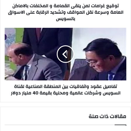
وسرعة
توقيع غرامات لمن يلقى القمامة و المخلفات بالاماكن
نقل
العامة وسرعة نقل المواقف وتشديد الرقابة على الاسواق
المواقف
بالسويس
وتشديد
الرقابة
تفاصيل
على
عقود
الاسواق
واتفاقيات
بالسويس
بين
المنطقة
الصناعية
لقناة
السويس
وشركات
عالمية
تفاصيل عقود واتفاقيات بين المنطقة الصناعية لقناة
ومحلية
السويس وشركات عالمية ومحلية بقيمة 40 مليار دولار
بقيمة
40
مليار
مقالات ذات صلة
دولار