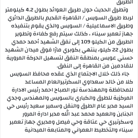
الطريق
وتطرق الحديث حول طريق العوائد بطول 4.2 كيلومتر
لربط طريق السويس / القاهرة القديم بالطريق الدائري
وطريق الاسماعيلية / السويس والذي يقوم بتنفيذه
جهاز تعمير سيناء ، كذلك سيتم رفع كفاءة وتطوير
الطريق من الكيلو 109 إلى نفق الشهيد أحمد حمدي
بطول 22 كيلو، ينتهي بكوبري مارًا فوق ميدان الشهيد
حسني عويس بمنطقة النفق لتسهيل الحركة المرورية
للقادمين من القاهرة إلى النفق.
جاء ذلك خلال الاجتماع الذي عقده محافظ السويس
كلا من خالد سعداوي السكرتيرالعام المساعد
للمحافظة والمهندسة نور الصباح احمد رئيس الادارة
المركزية للطرق والكباري بالسويس والمهندس وجدي
السيد مدير عام الطرق والنقل وسمير سعيد رئيس حي
الجناين والعميد محمد عبد الله مدير ادارة المرور
وسكرتيري حي عتاقة وحي فيصل ومديري جهاز تعمير
سيناء والتخطيط العمراني والمتابعة الميدانية