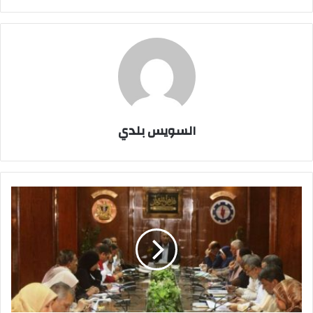
السويس بلدي
توقيع
غرامات
لمن
يلقى
القمامة
و
المخلفات
بالاماكن
العامة