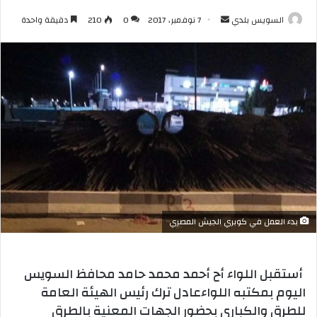
أرسل
السويس بلدي
7 نوفمبر، 2017
0
210
دقيقة واحدة
بريدا
إلكترونيا
بدء العمل في كوبري الجيش المصري
أستقبل اللواء أح أحمد محمد حامد محافظ السويس
اليوم بمكتبه اللواءعادل ترك رئيس الهيئة العامة
للطرق والكباري بحضور الجهات المعنية بالطرق