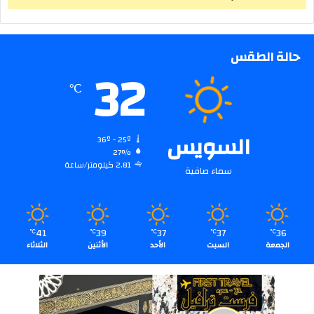
حالة الطقس
32
℃
السويس
36º - 25º
27%
2.81 كيلومتر/ساعة
سماء صافية
41
39
37
37
36
℃
℃
℃
℃
℃
الجمعة
السبت
الأحد
الأثنين
الثلاثاء