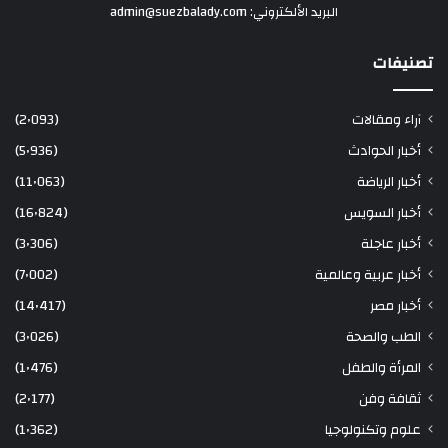
البريد الألكتروني: admin@suezbalady.com
تصنيفات
آراء ومقالات
(2٬093)
أخبار الحوادث
(5٬936)
أخبار الرياضة
(11٬063)
أخبار السويس
(16٬824)
أخبار عاجلة
(3٬306)
أخبار عربية وعالمية
(7٬002)
أخبار مصر
(14٬417)
الطب والصحة
(3٬026)
المرأة والطفل
(1٬476)
ثقافة وفن
(2٬177)
علوم وتكنولوجيا
(1٬362)