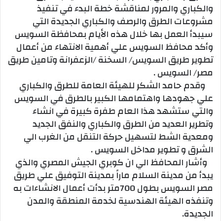
والكباري والمرور لمناقشة خطة البدء في تنفيذ
مشروعات الطرق والرصف والكباري الجديدة التي
سيبدأ العمل بها خلال هذه الأيام بمحافظة السويس
وأكد محافظ السويس علي أهمية الانتهاء من أعمال
تطوير طريق السويس/ السخنة /الزعفرانة وتامين طريق
مصر/ السويس .
وقدم حامد الشكر للهيئة العامة للطرق والكباري
علي جهودها واهتمامها الكبير بالطرق في السويس
والتي ستشهد هذا العام طفرة كبيرة في انشاء
وتطرير العديد من الطرق والكباري والنفق الجديد
ومعدية الشط لتسهيل حركة التنقل من الغرب الي
الشرق و تطوير مداخل السويس .
وأشار المحافظ الي ان كوبري الجيش المصري والذي
يبدأ من مدينة السلام ماراً بمدينة التوفيق علي طريق
مصر السويس بطول 700متر بدأت أعمال الانشاءات به
وتنفذه الهيئة الهندسية لخدمة المنطقة والمدن
الجديدة.