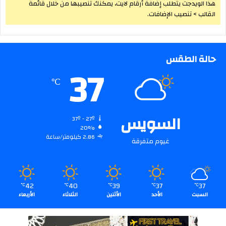
هذا الويدجت يتطلب إضافة أرقام لايت، يمكنك تنصيبها من خلال قائمة
القالب > تنصيب الإضافات.
حالة الطقس
37
℃
السويس
37º - 27º
20%
2.86 كيلومتر/ساعة
غيوم متفرقة
42
40
39
37
37
℃
℃
℃
℃
℃
السبت
الأحد
الأثنين
الثلاثاء
الأربعاء