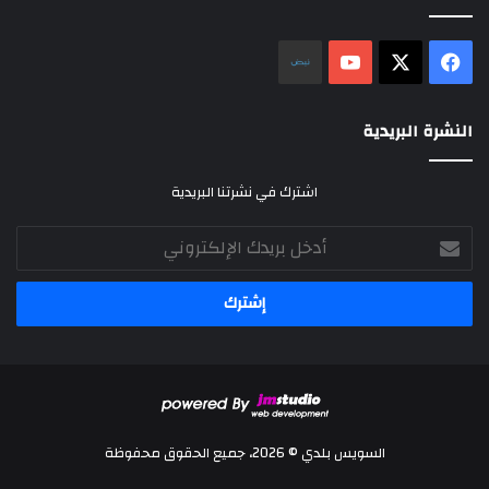
‫X
فيسبوك
‫YouTube
نلض
النشرة البريدية
اشترك في نشرتنا البريدية
أدخل
بريدك
الإلكتروني
السويس بلدي © 2026، جميع الحقوق محفوظة