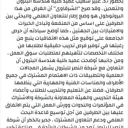
بحضور أ.د. عبير شعيب عميد كلية هندسة البترول
والتعدين . وقد صرح “الشرقاوى” أن الغرض من هذا
البروتوكول هو وضع إطار للتعاون العلمي والبحثي بين
الطرفين على اساس من المنفعة وتبادل الخبرات
والامتيازات بين الجهتين ، كما أوضح سيادته أن حرص
الجامعة على توقيع مثل هذه الاتفاقيات ينبع من
رغبتها في توفير فرص تدريب حقيقية لطلابها من
مختلف التخصصات لتأهيلهم لمتطلبات سوق العمل .
ومن جانبها أوضحت عميد كلية هندسة البترول أن
التعاون مع شركة النصر للبترول يشمل المجالات
العلمية والتطبيقات ذات الاهتمام المشترك في جميع
الأطراف والمناسات الفنية والمهارية التي ينظمها
الطرفان، فضلا عن التعليم والتدريب للطلاب وأعضاء
هيئة التدريس والهيئة المعاونة بالشركة والاشتراك
في المؤتمرات والندوات وورش العمل التي يتم الاتفاق
عليها بين الطرفين من أجل توسيع قاعدة البحث
العلمي ودعم التعاون المشترك . جدير بالذكر أن شركة
النصر للبترول تعد من الشركات الرائدة في صناعة تكرير