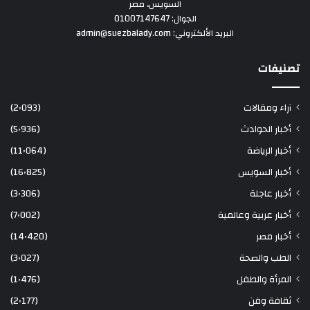
السويس، مصر
الجوال: 01007147647
البريد الألكتروني: admin@suezbalady.com
تصنيفات
آراء ومقالات
(2٬093)
أخبار الحوادث
(5٬936)
أخبار الرياضة
(11٬064)
أخبار السويس
(16٬825)
أخبار عاجلة
(3٬306)
أخبار عربية وعالمية
(7٬002)
أخبار مصر
(14٬420)
الطب والصحة
(3٬027)
المرأة والطفل
(1٬476)
ثقافة وفن
(2٬177)