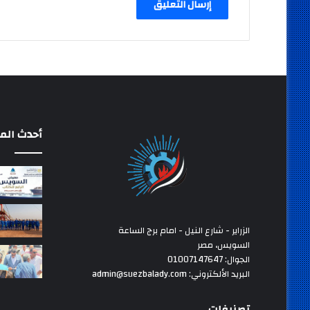
أحدث المق
الزراير - شارع النيل - امام برج الساعة
السويس، مصر
الجوال: 01007147647
البريد الألكتروني: admin@suezbalady.com
تصنيفات