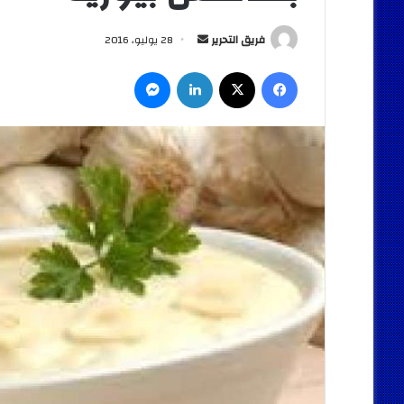
أرسل
فريق التحرير
28 يوليو، 2016
بريدا
فيسبوك
‫X
لينكدإن
ماسنجر
إلكترونيا