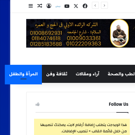
‫X
فيسبوك
‫YouTube
نلض
تسجيل الدخول
مقال عشوائي
إضافة عمود ج
لطب والصحة
آراء ومقالات
ثقافة وفن
المرأة والطفل
Follow Us
هذا الويدجت يتطلب إضافة أرقام لايت، يمكنك تنصيبها
من خلال قائمة القالب > تنصيب الإضافات.