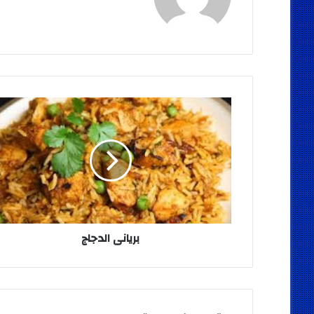
الويب
بريانى
الدجاج
بريانى الدجاج