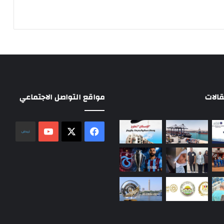
الات
مواقع التواصل الاجتماعي
‫X
فيسبوك
‫YouTube
نلض