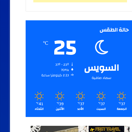
حالة الطقس
25
℃
السويس
37º - 23º
70%
2.13 كيلومتر/ساعة
سماء صافية
41
39
37
37
37
℃
℃
℃
℃
℃
الجمعة
السبت
الأحد
الأثنين
الثلاثاء