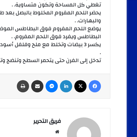
تغطي كل المساحة وتكون متساوية. .
يحضر اللحم المفروم المخلوط بالبصل بعد طهي
والبهارات. .
يوضع اللحم المفروم فوق البطاطس الموضوع
البطاطس ويفرد فوق اللحم المفروم. .
يكسر 3 بيضات وتخلط مع ملح وفلفل أ
.
تدخل إلى الفرن حتى يتحمر السطح وتنضج وتأك
فيسبوك
‫X
لينكدإن
ماسنجر
مشاركة عبر البريد
طباعة
فريق التحرير
موقع