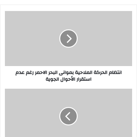
انتظام
الحركة
الملاحية
بموانى
البحر
الاحمر
رغم
عدم
استقرار
الأحوال
انتظام الحركة الملاحية بموانى البحر الاحمر رغم عدم
الجوية
استقرار الأحوال الجوية
بعد
يومين
عناء..
ايداع
طفل
رينيسانس
السويس
بدار