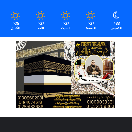
39
37
37
37
33
℃
℃
℃
℃
℃
الخميس
الجمعة
السبت
الأحد
الأثنين