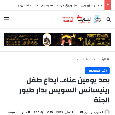
كامل الوزير وزير النقل يجري جولة تفقدية بميناء السخنة اليوم
بحث عن
الق
الرئيسية
/
أخبار السويس
أخبار السويس
بعد يومين عناء.. ايداع طفل
رينيسانس السويس بدار طيور
الجنة
أرسل
السويس بلدي
11 مايو، 2015
0
280
أقل من دقيقة