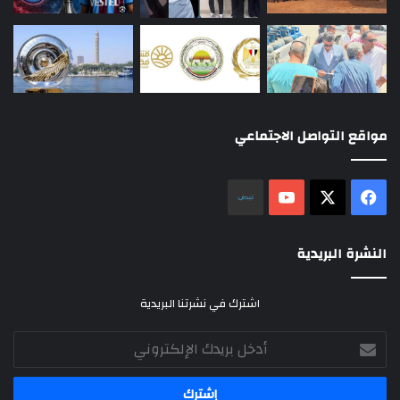
مواقع التواصل الاجتماعي
‫X
فيسبوك
‫YouTube
نلض
النشرة البريدية
اشترك في نشرتنا البريدية
أدخل
بريدك
الإلكتروني