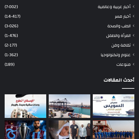
أخبار عربية وعالمية
(7٬002)
أخبار مصر
(14٬417)
الطب والصحة
(3٬026)
المرأة والطفل
(1٬476)
ثقافة وفن
(2٬177)
علوم وتكنولوجيا
(1٬362)
منوعات
(189)
أحدث المقالات