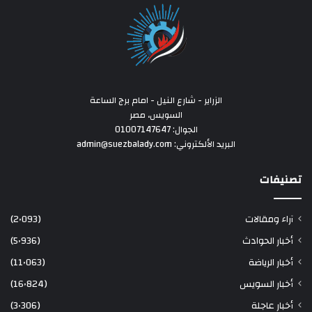
الزراير - شارع النيل - امام برج الساعة
السويس، مصر
الجوال: 01007147647
البريد الألكتروني: admin@suezbalady.com
تصنيفات
آراء ومقالات
(2٬093)
أخبار الحوادث
(5٬936)
أخبار الرياضة
(11٬063)
أخبار السويس
(16٬824)
أخبار عاجلة
(3٬306)