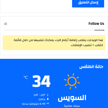
Follow Us
هذا الويدجت يتطلب إضافة أرقام لايت، يمكنك تنصيبها من خلال قائمة
القالب > تنصيب الإضافات.
حالة الطقس
34
℃
السويس
34º - 26º
26%
8.44 كيلومتر/ساعة
سماء صافية