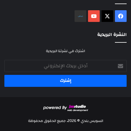
‫X
فيسبوك
‫YouTube
نلض
النشرة البريدية
اشترك في نشرتنا البريدية
أدخل
بريدك
الإلكتروني
السويس بلدي © 2026، جميع الحقوق محفوظة