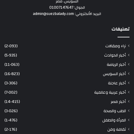
السويس، مصر
الجوال: 01007147647
البريد الألكتروني: admin@suezbalady.com
تصنيفات
آراء ومقالات
(2٬093)
أخبار الحوادث
(5٬935)
أخبار الرياضة
(11٬063)
أخبار السويس
(16٬823)
أخبار عاجلة
(3٬306)
أخبار عربية وعالمية
(7٬002)
أخبار مصر
(14٬415)
الطب والصحة
(3٬026)
المرأة والطفل
(1٬476)
ثقافة وفن
(2٬176)