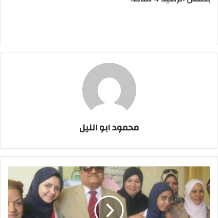
محمود ابو الليل
مركز
النيل
للاعلام
بالسويس
و