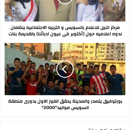
التربيه
الاجتماعيه
ينظمان
ندوه
اعلاميه
مركز النيل للاعلام بالسويس و التربيه الاجتماعيه ينظمان
حول
ندوه اعلاميه حول (أكتوبر فى عيون ادبائنا) بالقديمة بنات
(أكتوبر
فى
بورتوفيق
عيون
يتصدر
ادبائنا)
والمدينة
بالقديمة
يحقق
بنات
الفوز
الاول
بدورى
منطقة
السويس
مواليد"2000"
بورتوفيق يتصدر والمدينة يحقق الفوز الاول بدورى منطقة
السويس مواليد"2000"