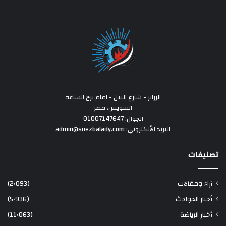
الزراير - شارع النيل - امام برج الساعة
السويس، مصر
الجوال: 01007147647
البريد الألكتروني: admin@suezbalady.com
تصنيفات
آراء ومقالات
(2٬093)
أخبار الحوادث
(5٬936)
أخبار الرياضة
(11٬063)