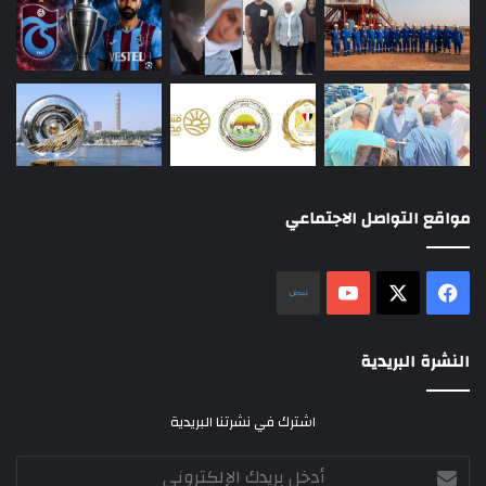
مواقع التواصل الاجتماعي
‫X
فيسبوك
‫YouTube
نلض
النشرة البريدية
اشترك في نشرتنا البريدية
أدخل