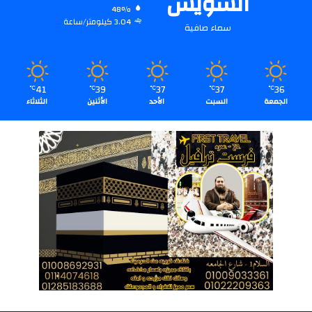
السويس
48%
3.04 كيلومتر/ساعة
سماء صافية
41
39
37
37
36
℃
℃
℃
℃
℃
الجمعة
السبت
الأحد
الأثنين
الثلاثاء