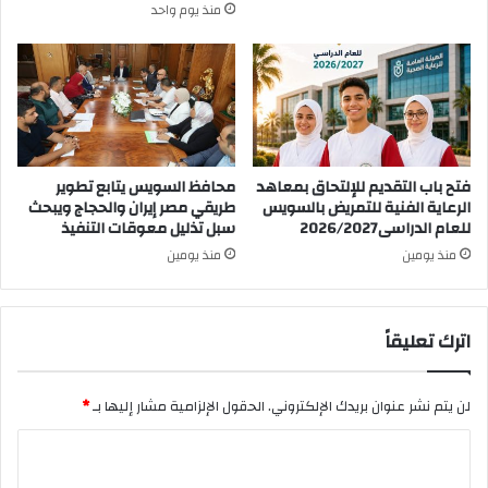
منذ يوم واحد
فتح باب التقديم للإلتحاق بمعاهد
محافظ السويس يتابع تطوير
الرعاية الفنية للتمريض بالسويس
طريقي مصر إيران والحجاج ويبحث
للعام الدراسى2026/2027
سبل تذليل معوقات التنفيذ
منذ يومين
منذ يومين
اترك تعليقاً
لن يتم نشر عنوان بريدك الإلكتروني.
الحقول الإلزامية مشار إليها بـ
*
ا
ل