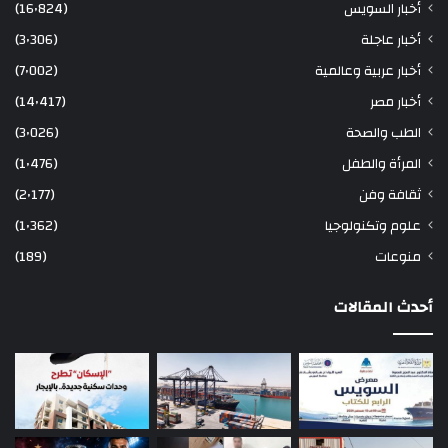
أخبار السويس
(16٬824)
أخبار عاجلة
(3٬306)
أخبار عربية وعالمية
(7٬002)
أخبار مصر
(14٬417)
الطب والصحة
(3٬026)
المرأة والطفل
(1٬476)
ثقافة وفن
(2٬177)
علوم وتكنولوجيا
(1٬362)
منوعات
(189)
أحدث المقالات