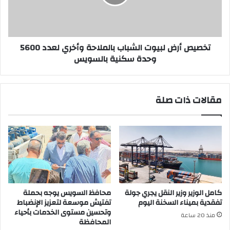
وأخري
لعدد
5600
وحدة
سكنية
تخصيص أرض لبيوت الشباب بالملاحة وأخري لعدد 5600
بالسويس
وحدة سكنية بالسويس
مقالات ذات صلة
كامل الوزير وزير النقل يجري جولة
محافظ السويس يوجه بحملة
تفقدية بميناء السخنة اليوم
تفتيش موسعة لتعزيز الإنضباط
وتحسين مستوى الخدمات بأحياء
منذ 20 ساعة
المحافظة