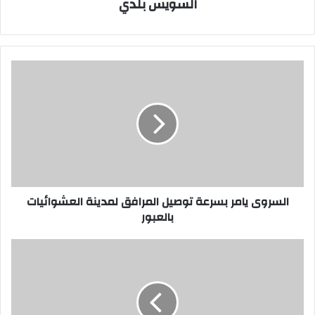
السويس بلدي
السروى
يامر
بسرعة
توصيل
المرافق
لمدينة
العشوائيات
بالعبور
السروى يامر بسرعة توصيل المرافق لمدينة العشوائيات
بالعبور
تخصيص
أرض
لبيوت
الشباب
بالملاحة