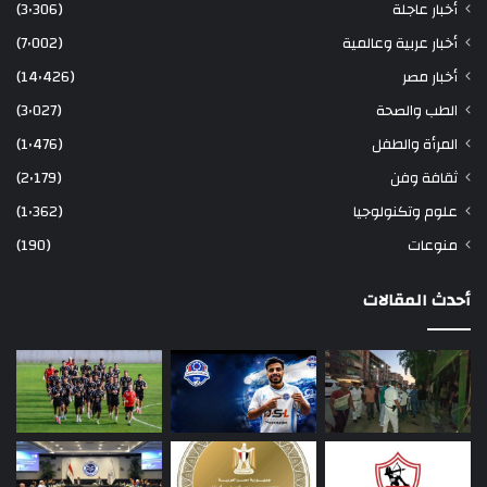
أخبار عاجلة
(3٬306)
أخبار عربية وعالمية
(7٬002)
أخبار مصر
(14٬426)
الطب والصحة
(3٬027)
المرأة والطفل
(1٬476)
ثقافة وفن
(2٬179)
علوم وتكنولوجيا
(1٬362)
منوعات
(190)
أحدث المقالات