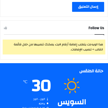
Follow Us
هذا الويدجت يتطلب إضافة أرقام لايت، يمكنك تنصيبها من خلال قائمة
القالب > تنصيب الإضافات.
حالة الطقس
30
℃
السويس
39º - 28º
43%