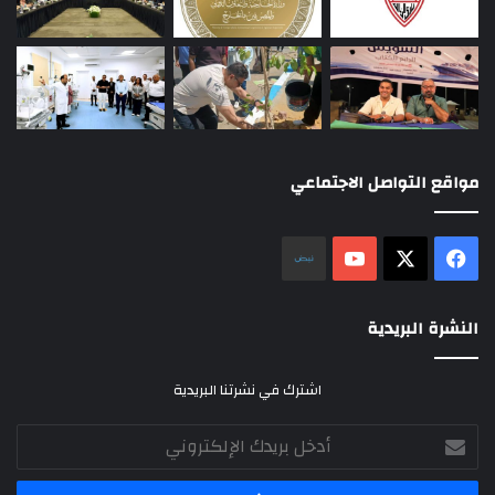
مواقع التواصل الاجتماعي
‫X
فيسبوك
‫YouTube
نلض
النشرة البريدية
اشترك في نشرتنا البريدية
أدخل
بريدك
الإلكتروني