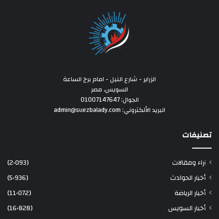
الزراير - شارع النيل - امام برج الساعة
السويس، مصر
الجوال: 01007147647
البريد الألكتروني: admin@suezbalady.com
تصنيفات
آراء ومقالات
(2٬093)
أخبار الحوادث
(5٬936)
أخبار الرياضة
(11٬072)
أخبار السويس
(16٬828)