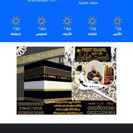
3.25 كيلومتر/ساعة
سماء صافية
39
40
40
39
39
℃
℃
℃
℃
℃
الأثنين
الثلاثاء
الأربعاء
الخميس
الجمعة