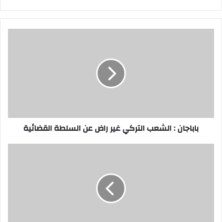
باباجان
:
الشعب
التركي
غير
راض
عن
السلطة
القضائية
باباجان : الشعب التركي غير راض عن السلطة القضائية
تدريب
60معلماً
و
معلمة
للرياضيات
و
العلوم
للتدريس