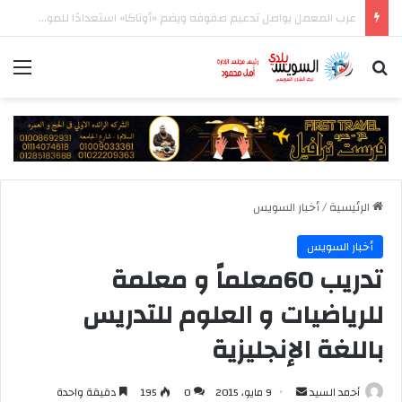
الأهلي يواصل تحضيراته في إسبانيا قبل مواجهة برشلونة وانطلاق الدوري
بحث عن
الق
الرئيسية
/
أخبار السويس
أخبار السويس
تدريب 60معلماً و معلمة
للرياضيات و العلوم للتدريس
باللغة الإنجليزية
أرسل
أحمد السيد
9 مايو، 2015
0
195
دقيقة واحدة