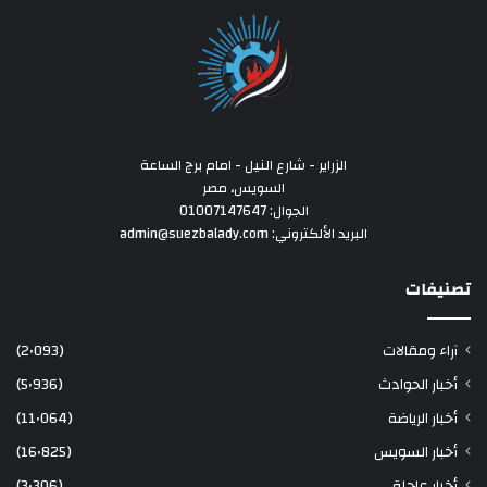
الزراير - شارع النيل - امام برج الساعة
السويس، مصر
الجوال: 01007147647
البريد الألكتروني: admin@suezbalady.com
تصنيفات
آراء ومقالات
(2٬093)
أخبار الحوادث
(5٬936)
أخبار الرياضة
(11٬064)
أخبار السويس
(16٬825)
أخبار عاجلة
(3٬306)