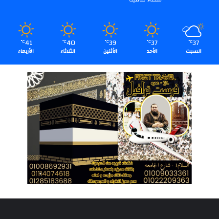
41
40
39
37
37
℃
℃
℃
℃
℃
السبت
الأحد
الأثنين
الثلاثاء
الأربعاء