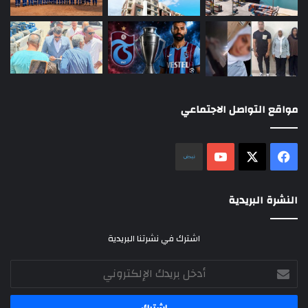
مواقع التواصل الاجتماعي
‫X
فيسبوك
‫YouTube
نلض
النشرة البريدية
اشترك في نشرتنا البريدية
أدخل
بريدك
الإلكتروني