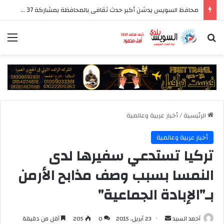
محافظ السويس يدشن أكبر حدث ثقافى بالمحافظة بمشاركة 37 دار نشر مصرية
بحث عن
الق
الرئيسية
/
أخبار عربية وعالمية
أخبار عربية وعالمية
تركيا تستدعي سفيرها لدى
النمسا بسبب وصف مذابح الأرمن
بـ”الإبادة الجماعية”
أرسل
أحمد السيد
23 أبريل، 2015
0
205
أقل من دقيقة