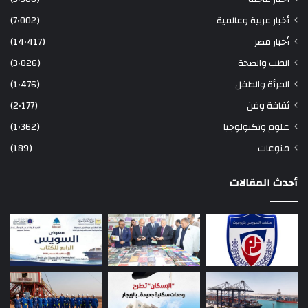
أخبار عربية وعالمية
(7٬002)
أخبار مصر
(14٬417)
الطب والصحة
(3٬026)
المرأة والطفل
(1٬476)
ثقافة وفن
(2٬177)
علوم وتكنولوجيا
(1٬362)
منوعات
(189)
أحدث المقالات