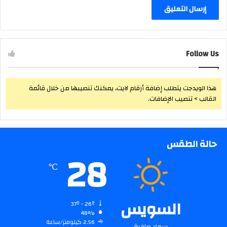
Follow Us
هذا الويدجت يتطلب إضافة أرقام لايت، يمكنك تنصيبها من خلال قائمة
القالب > تنصيب الإضافات.
حالة الطقس
28
℃
السويس
37º - 26º
48%
2.56 كيلومتر/ساعة
سماء صافية