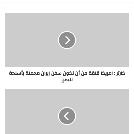
كارتر
:
امريكا
قلقة
من
أن
تكون
سفن
إيران
محملة
كارتر : امريكا قلقة من أن تكون سفن إيران محملة بأسلحة
بأسلحة
لليمن
لليمن
تركيا
تستدعي
سفيرها
لدى
النمسا
بسبب
وصف