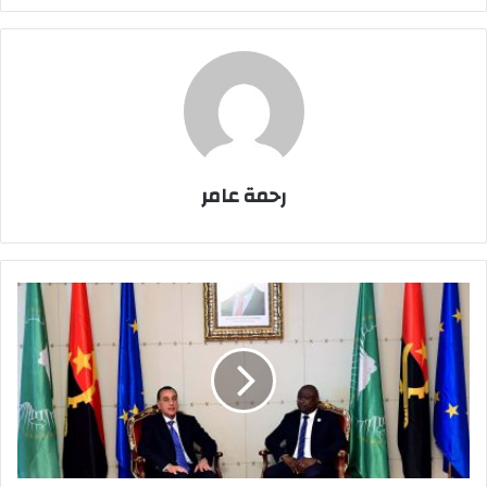
رحمة عامر
رئيس
الوزراء
يصل
أنجولا
للمشاركة
في
القمة
السابعة
بين