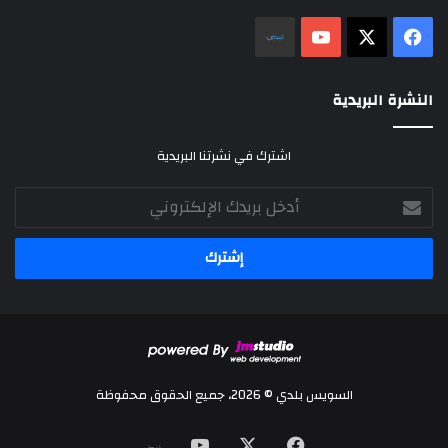
‫X
فيسبوك
‫YouTube
نلض
النشرة البريدية
اشترك في نشرتنا البريدية
أدخل
بريدك
الإلكتروني
السويس بلدي © 2026، جميع الحقوق محفوظة
‫X
فيسبوك
‫YouTube
نلض