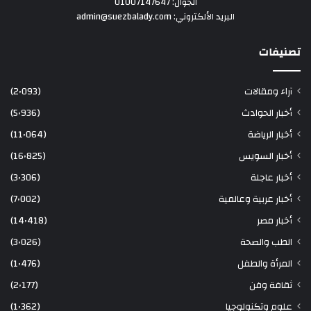
الجوال: 01007147647
البريد الألكتروني: admin@suezbalady.com
تصنيفات
آراء ومقالات
(2٬093)
أخبار الحوادث
(5٬936)
أخبار الرياضة
(11٬064)
أخبار السويس
(16٬825)
أخبار عاجلة
(3٬306)
أخبار عربية وعالمية
(7٬002)
أخبار مصر
(14٬418)
الطب والصحة
(3٬026)
المرأة والطفل
(1٬476)
ثقافة وفن
(2٬177)
علوم وتكنولوجيا
(1٬362)