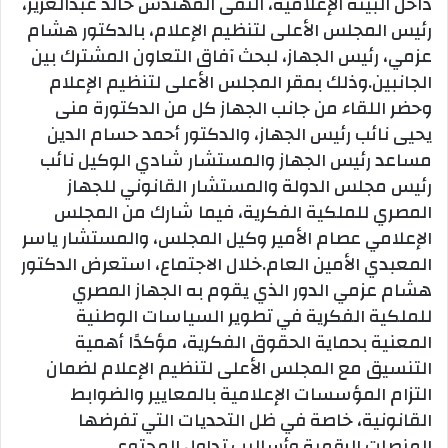
داخل البيئة الإعلامية، التقى المهندس خالد عبدالعزيز،
رئيس المجلس الأعلى لتنظيم الإعلام، بالدكتور هشام
عزمي، رئيس الجهاز، لبحث آفاق التعاون المشترك بين
الجانبين.وذلك بمقر المجلس الأعلى لتنظيم الإعلام
وحضر اللقاء من جانب الجهاز كل من الدكتورة منى
يحيى نائب رئيس الجهاز، والدكتور أحمد حسام الدين
مساعد رئيس الجهاز والمستشار شادي الوكيل نائب
رئيس مجلس الدولة والمستشار القانوني للجهاز
المصري للملكية الفكرية، فيما شارك من المجلس
الإعلامي عصام الأمير وكيل المجلس، والمستشار ياسر
المعبدي الأمين العام.خلال الاجتماع، استعرض الدكتور
هشام عزمي الدور الذي يقوم به الجهاز المصري
للملكية الفكرية في تطوير السياسات الوطنية
المعنية بحماية الحقوق الفكرية، مؤكدًا أهمية
التنسيق مع المجلس الأعلى لتنظيم الإعلام لضمان
التزام المؤسسات الإعلامية بالمعايير والضوابط
القانونية، خاصة في ظل التحديات التي تفرضها
المنصات الرقمية وأساليب تداول المحتوى