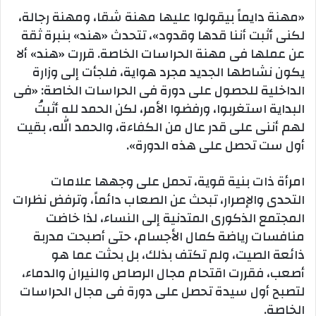
«مهنة دايماً بيقولوا عليها مهنة شقا، ومهنة رجالة،
لكنى أثبت أننا قدها وقدود»، تتحدث «هند» بنبرة ثقة
عن عملها فى مهنة الحراسات الخاصة. قررت «هند» ألا
يكون نشاطها الجديد مجرد هواية، فلجأت إلى وزارة
الداخلية للحصول على دورة فى الحراسات الخاصة: «فى
البداية استغربوا، ورفضوا الأمر، لكن الحمد لله أثبتُ
لهم أننى على قدر عال من الكفاءة، والحمد الله، بقيت
أول ست تحصل على هذه الدورة».
امرأة ذات بنية قوية، تحمل على وجهها علامات
التحدى والإصرار، تبحث عن الصعاب دائماً، وترفض نظرات
المجتمع الذكورى المتدنية إلى النساء، لذا خاضت
منافسات رياضة كمال الأجسام، حتى أصبحت مدربة
ذائعة الصيت، ولم تكتف بذلك، بل بحثت عما هو
أصعب، فقررت اقتحام مجال الرصاص والنيران والدماء،
لتصبح أول سيدة تحصل على دورة فى مجال الحراسات
الخاصة.