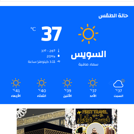
حالة الطقس
37
℃
السويس
37º - 26º
20%
3.11 كيلومتر/ساعة
سماء صافية
41
40
39
37
37
℃
℃
℃
℃
℃
السبت
الأحد
الأثنين
الثلاثاء
الأربعاء