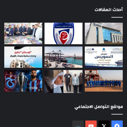
أحدث المقالات
مواقع التواصل الاجتماعي
‫X
فيسبوك
‫YouTube
نلض