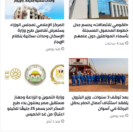
«القومي للاتصالات» يحسم جدل
المركز الإعلامي لمجلس الوزراء
خطوط المحمول المسجلة
يستعرض تفاصيل طرح وزارة
بأسماء المواطنين دون علمهم
الإسكان وحدات سكنية بنظام
الإيجار
منذ 4 ساعات
منذ يومين
بعد توقف 3 سنوات.. وزير البترول
وزارة التموين و الزراعة وجهاز
يتفقد استئناف أعمال الحفر بحقل
مستقبل مصر يعلنون بدء طرح
البركة في أسوان
السكر الحر بسعر 25 جنيهًا للكيلو
اعتبارًا من غد الخميس
منذ يومين
منذ 3 أيام