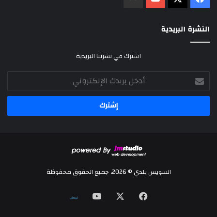
النشرة البريدية
اشترك في نشرتنا البريدية
أدخل
بريدك
الإلكتروني
السويس بلدي © 2026، جميع الحقوق محفوظة
‫X
فيسبوك
‫YouTube
نلض