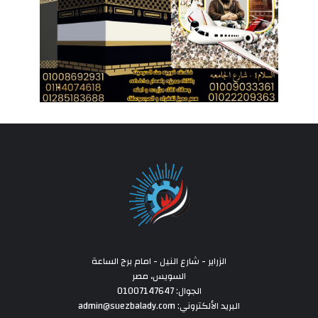
الزراير - شارع النيل - امام برج الساعة
السويس، مصر
الجوال: 01007147647
البريد الألكتروني: admin@suezbalady.com