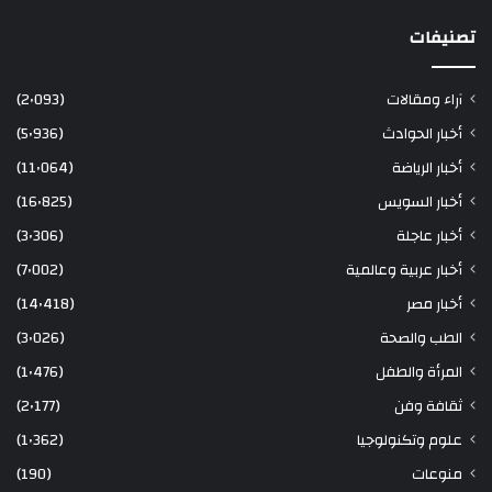
تصنيفات
آراء ومقالات
(2٬093)
أخبار الحوادث
(5٬936)
أخبار الرياضة
(11٬064)
أخبار السويس
(16٬825)
أخبار عاجلة
(3٬306)
أخبار عربية وعالمية
(7٬002)
أخبار مصر
(14٬418)
الطب والصحة
(3٬026)
المرأة والطفل
(1٬476)
ثقافة وفن
(2٬177)
علوم وتكنولوجيا
(1٬362)
منوعات
(190)