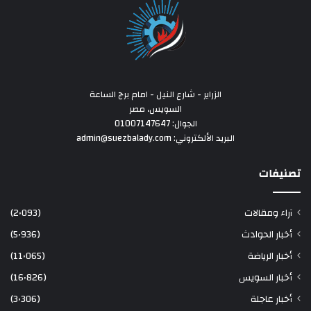
الزراير - شارع النيل - امام برج الساعة
السويس، مصر
الجوال: 01007147647
البريد الألكتروني: admin@suezbalady.com
تصنيفات
آراء ومقالات
(2٬093)
أخبار الحوادث
(5٬936)
أخبار الرياضة
(11٬065)
أخبار السويس
(16٬826)
أخبار عاجلة
(3٬306)