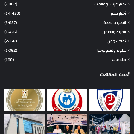
أخبار عربية وعالمية
(7٬002)
أخبار مصر
(14٬423)
الطب والصحة
(3٬027)
المرأة والطفل
(1٬476)
ثقافة وفن
(2٬178)
علوم وتكنولوجيا
(1٬362)
منوعات
(190)
أحدث المقالات