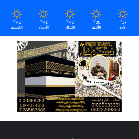
40
41
40
39
37
℃
℃
℃
℃
℃
الأحد
الأثنين
الثلاثاء
الأربعاء
الخميس