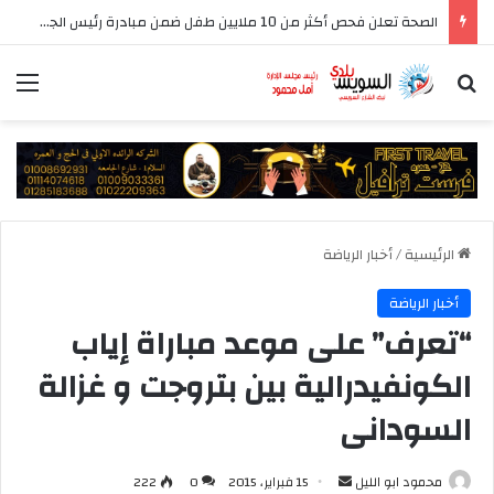
الصحة تعلن فحص أكثر من 10 ملايين طفل ضمن مبادرة رئيس الجمهورية للكشف المبكر وعلاج فقدان السمع لدى حديثي الولادة
بحث عن
الق
الرئيسية
/
أخبار الرياضة
أخبار الرياضة
“تعرف” على موعد مباراة إياب
الكونفيدرالية بين بتروجت و غزالة
السودانى
أرسل
محمود ابو الليل
15 فبراير، 2015
0
222