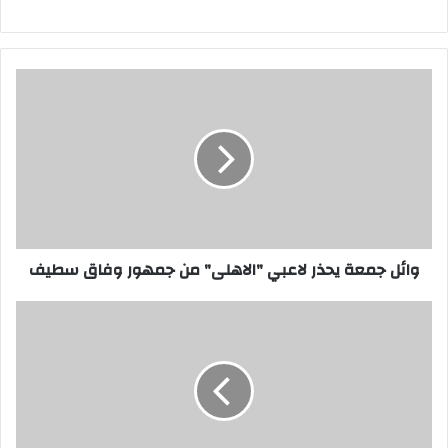
وائل
جمعة
يحذر
لاعبي
"الاهلى"
من
جمهور
وفاق
سطيف
وائل جمعة يحذر لاعبي "الاهلى" من جمهور وفاق سطيف
"تعرف"
على
موعد
مباراة
إياب
الكونفيدرالية
بين