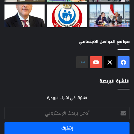
مواقع التواصل الاجتماعي
‫X
فيسبوك
‫YouTube
نلض
النشرة البريدية
اشترك في نشرتنا البريدية
أدخل
بريدك
الإلكتروني