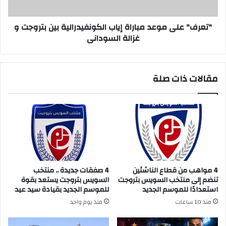
بتروجت
و
غزالة
"تعرف" على موعد مباراة إياب الكونفيدرالية بين بتروجت و
السودانى
غزالة السودانى
مقالات ذات صلة
4 مواهب من قطاع الناشئين
4 صفقات جديدة .. منتخب
تنضم إلى منتخب السويس بتروجت
السويس بتروجت يستعد بقوة
استعدادًا للموسم الجديد
للموسم الجديد بقيادة سيد عيد
منذ 10 ساعات
منذ يوم واحد