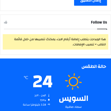
Follow Us
هذا الويدجت يتطلب إضافة أرقام لايت، يمكنك تنصيبها من خلال قائمة
القالب > تنصيب الإضافات.
حالة الطقس
24
℃
السويس
37º - 24º
73%
3.18 كيلومتر/ساعة
سماء صافية